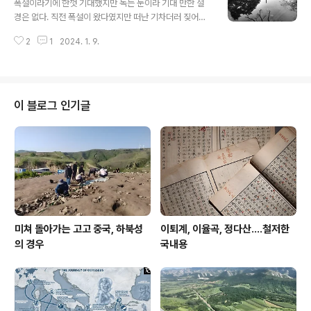
폭설이라기에 한껏 기대했지만 녹는 눈이라 기대 만한 설
경은 없다. 직전 폭설이 왔다였지만 떠난 기차더러 짖어봤
자 무슨 소용이라. 본래 설경다운 설경은 실은 봄철이 선사
2
1
2024. 1. 9.
하는 그것이라 삼사월 서설이 좋다. 수북한 눈 그에 짓눌려
소나무 가지 죽죽 찢어지는 굉음은 온데간데 없지만 주어
진대로 즐길 뿐이다. 눈도 천운이다. 사람도 천운이다.
이 블로그 인기글
미쳐 돌아가는 고고 중국, 하북성
이퇴계, 이율곡, 정다산....철저한
의 경우
국내용