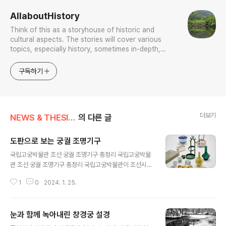
AllaboutHistory
Think of this as a storyhouse of historic and
cultural aspects. The stories will cover various
topics, especially history, sometimes in-depth,
sometimes with a light touch. One constant
approach will be to resist any common sense or
구독하기
generalized viewpoint
더보기
NEWS & THESIS/Photo News
의 다른 글
도판으로 보는 궁궐 조명기구
글 내용
국립고궁박물관 조선 궁궐 조명기구 총정리 국립고궁박물
관 조선 궁궐 조명기구 총정리 국립고궁박물관이 조선시대
·대한제국기 조명기구 조사 결과를 정리한 단행본 《조명기
1
0
2024. 1. 25.
구照明器具》를 발간하는 한편 숙종과 고종 연간에 각각
편찬된 궁궐 보고서인 《궁궐지宮闕志》를 한 historylibr
ary.net 바로 앞에 국립고궁박물관이 그 조사보고서를 냈
눈과 함께 녹아내린 창경궁 설경
다는 소식을 전했거니와 이에서는 그에 수록한 조명기구
글 내용
면면을 도판들로 살피기로 한다.