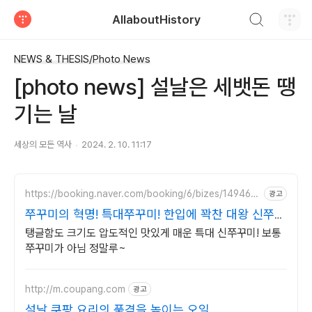
검색하기
AllaboutHistory
티스토리
NEWS & THESIS/Photo News
[photo news] 설날은 세뱃돈 땡
기는 날
세상의 모든 역사
2024. 2. 10. 11:17
https://booking.naver.com/booking/6/bizes/149463
광고
9
쭈꾸미의 혁명! 특대쭈꾸미! 한입에 꽉찬 대왕 신쭈꾸
미!
탱글함도 크기도 압도적인 맛있게 매운 특대 신쭈꾸미! 보통
쭈꾸미가 아님 정말루~
http://m.coupang.com
광고
설날 쿠팡 요리의 품격을 높이는 오일