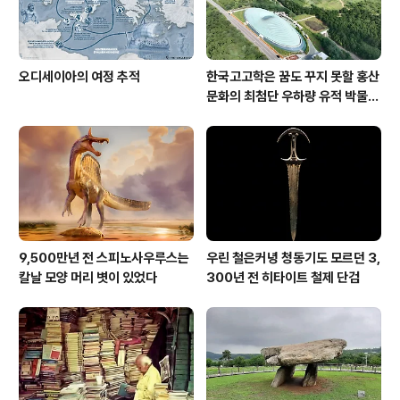
오디세이아의 여정 추적
한국고고학은 꿈도 꾸지 못할 홍산
문화의 최첨단 우하량 유적 박물관
[신화통신]
9,500만년 전 스피노사우루스는
우린 철은커녕 청동기도 모르던 3,
칼날 모양 머리 볏이 있었다
300년 전 히타이트 철제 단검