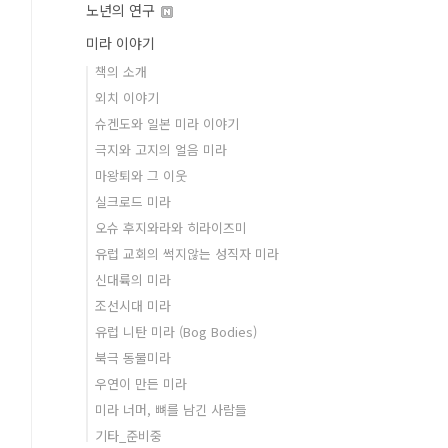
노년의 연구
미라 이야기
책의 소개
외치 이야기
슈겐도와 일본 미라 이야기
극지와 고지의 얼음 미라
마왕퇴와 그 이웃
실크로드 미라
오슈 후지와라와 히라이즈미
유럽 교회의 썩지않는 성직자 미라
신대륙의 미라
조선시대 미라
유럽 니탄 미라 (Bog Bodies)
북극 동물미라
우연이 만든 미라
미라 너머, 뼈를 남긴 사람들
기타_준비중