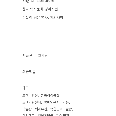
English Literature
한국 역사문화 영어사전
이빨이 씹은 역사, 치의사학
최근글
인기글
최근댓글
태그
모란
용인
동국이상국집
고려거란전쟁
학예연구사
가을
박물관
세계유산
국립민속박물관
아일랜드
천연기념물
화랑세기