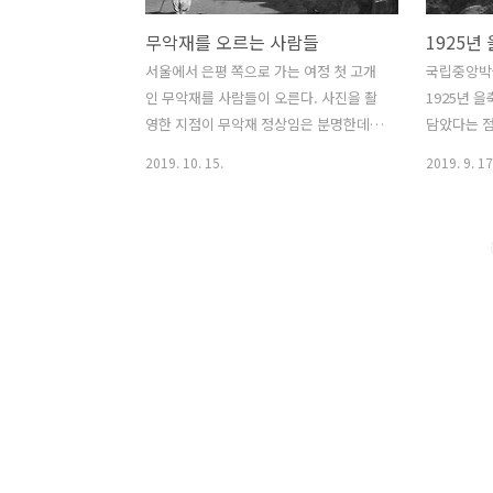
무악재를 오르는 사람들
서울에서 은평 쪽으로 가는 여정 첫 고개
국립중앙박
인 무악재를 사람들이 오른다. 사진을 촬
1925년 
영한 지점이 무악재 정상임은 분명한데,
담았다는 점
저 방향이 서울 쪽인지, 반대편인지는 확
더불어 19
2019. 10. 15.
2019. 9. 17
실치 않다. 은평 쪽 방향이 아닌가 한다.
지를 엿보
결국 이 모습이 조선 전기 이래 전통적인
한강 너머 
이동 방식이었다. 산림은 이미 17세기 중
나무 한 그
반 이래 거덜난 그 모습이라, 온 산에 멀쩡
붉은산이다.
한 나무 한 그루 없는 민둥산이다. 온 국토
화한다. 봐
가 사막이라, 지중해 연안 국가들에서 보
는 풍광이랑 하등 다를 바가 없다. 비가 오
면 다 녹아 내렸으며, 길바닥은 진펄이 될
수밖에 없었다. 이를 보면 산림녹화사업
과 아스팔트 건설, 그리고 아파트 문화가
왜 혁명인지는 실감한다. 우리는 과거를
너무 쉽게 망각한다. 1907년 9월, 주일본