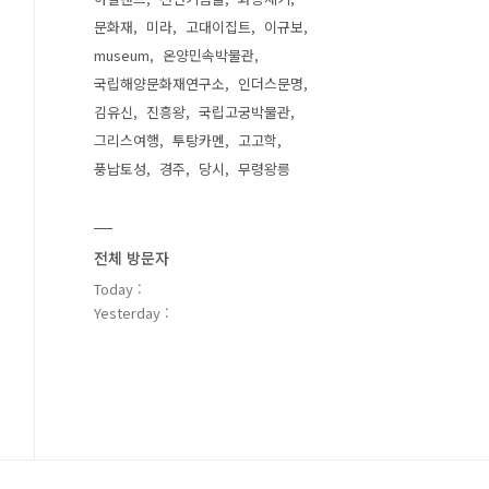
문화재
미라
고대이집트
이규보
museum
온양민속박물관
국립해양문화재연구소
인더스문명
김유신
진흥왕
국립고궁박물관
그리스여행
투탕카멘
고고학
풍납토성
경주
당시
무령왕릉
전체 방문자
Today :
Yesterday :