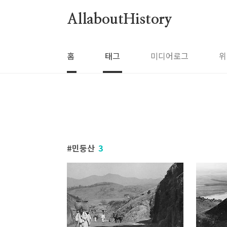
본문 바로가기
AllaboutHistory
홈
태그
미디어로그
위
민둥산
3