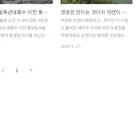
1925년 을축년대홍수 이전 풍납토성
경관은 만드는 것이지 자연이 주는 선물은 아니다
물관 소장 이 유리건판 사진은
무궁화 삼천리 화려강산...하지만 이 구절
을축년 대홍수 이전 풍납토성을
이 들어간 애국가 가사와 곡조가 등장할
에서 중대한 의의를 지닌다.
적에 한반도 삼천리는 화려한 강산과는
10년대 이 산하가 어떤 몰골인
거리가 전연 멀어, 온통 천둥벌거숭이였
.
2018. 9. 17.
는데도 중요하다. 아차산에서
으니, 그리하여 매양 비가 조금만 내려도
풍납토성을 바라본 장면이다.
곳곳은 사태(沙汰)로 물바다가 되기 일쑤
루 없는 천둥벌거숭이 민둥산
였고, 그것이 초래한 매몰에 인적·물적 희
1
 이런 환경에서 도굴은 일상
생이 다대했다. 사태는 강바닥 상승을 부
! 도굴하기 지기잖아?
르기 마련이라, 그만큼 물난리에 고통이
더 컸던 것이다. 김동인이 말한 '붉은
산'이 그 무렵을 우뚝히 증언하는 말이었
다. 그랬다. 내가 기억하는 70년대 온 산
하가 그렇게 붉었으니, 산허리는 곳곳이
여드름 자국 잔뜩한 곰보 같았다. 70년대
를 회고하는 사람들한테 익숙한 다른 우
리 주변 풍경에 백사장(白沙場)이 있다.