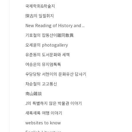
국제학회&학술지
探古의 일필휘지
New Reading of History and ..
기호철의 잡동산이雜同散異
오세윤의 photogallery
유춘동의 도서문화와 세책
여송은의 뮤지엄톡톡
우당당탕 서현이의 문화유산 답사기
차순철의 고고통신
南山雜談
J의 특별하지 않은 박물관 이야기
새록새록 여행 이야기
websites to know