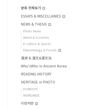
분류 전체보기
ESSAYS & MISCELLANIES
NEWS & THESIS
Photo News
Weird & Eccentric
K-Culture & Sports
Paleontology & Fossils
漢詩 & 漢文&漢文法
Who'sWho in Ancient Korea
READING HISTORY
HERITAGE in PHOTO
DOMESTIC
WORDWIDE
이런저런