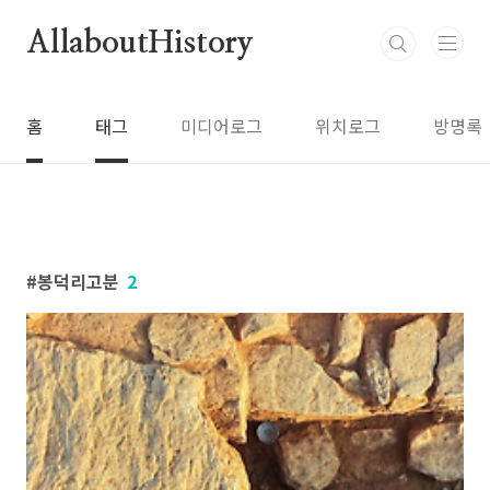
본문 바로가기
AllaboutHistory
홈
태그
미디어로그
위치로그
방명록
봉덕리고분
2