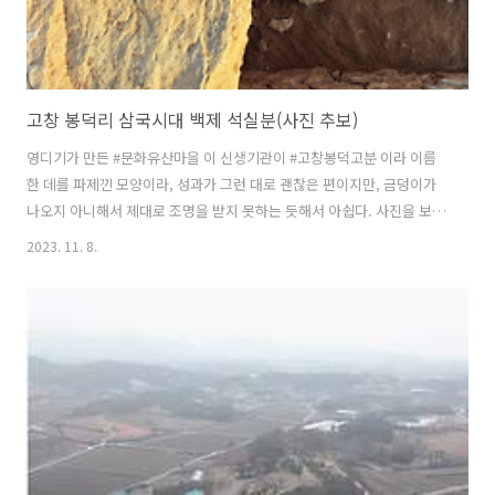
고창 봉덕리 삼국시대 백제 석실분(사진 추보)
영디기가 만든 #문화유산마을 이 신생기관이 #고창봉덕고분 이라 이름
한 데를 파제낀 모양이라, 성과가 그런 대로 괜찮은 편이지만, 금덩이가
나오지 아니해서 제대로 조명을 받지 못하는 듯해서 아쉽다. 사진을 보완
한다. 이번 발굴성과는 아래 이전 글 참조 고창 봉덕리 땅콩 밭에서 찾은
2023. 11. 8.
삼국시대 백제 석실분 고창 봉덕리 땅콩 밭에서 찾은 삼국시대 백제 석실
분고창 봉덕리(산19-10) 봉덕고분 긴급발굴조사 학술자문회의 일시 :
2023. 11. 07. (화) 오전 11시 장소 : 고창군 아산면 봉덕리 산 19-10번지
문화유산 마을 1. 조 사 명 : 고창 봉덕리(산 19-10) 봉덕고분 긴
historylibrary.net 고창 봉덕리 삼국시대 백제 석실분(사진판) 고창 봉
덕리 삼국시대 백제 석실분(사진판)문화유..