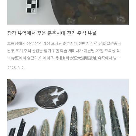
장강 유역에서 찾은 춘추시대 전기 주석 유물
호북성에서 장강 유역 가장 오래된 춘추시대 전반기 주석 유물 발견중국
남부 초기 주석 산업을 짚기 위한 학술 세미나가 지난달 22일 호북성 적
벽赤壁에서 열렸다.이에서 적벽대호취赤壁大湖咀遗址 유적에서 발견
된 제련 주석 슬래그熔炼锡渣가 현재 장강 유역에서 가장 오래된 주석
2025. 8. 2.
제련炼锡 유물로 드러났다는 사실이 보고됐다고 중국 언론이 최근 보도
했다.이 발견은 주나라 남쪽의 '금도석행金道锡行'을 이해하는 데 중요
한 학술적 가치를 지닌다고. 회의는 상악예완초문화연구회湘鄂豫皖楚
文化研究会 주최로 호북성 문물고고연구원, 적벽시 문화관광국, 적벽시
박물관이 주관한 가운데 전문가와 학자들이 상주 진한 시대 남부 지역 주
석 산지, 주석 제련 기술, 주석 자원 유통 메커니즘을 논의했다. 주석은
인류가 가장 먼저 이용한 금속 중 ..