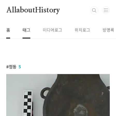
본문 바로가기
AllaboutHistory
홈
태그
미디어로그
위치로그
방명록
청동
5