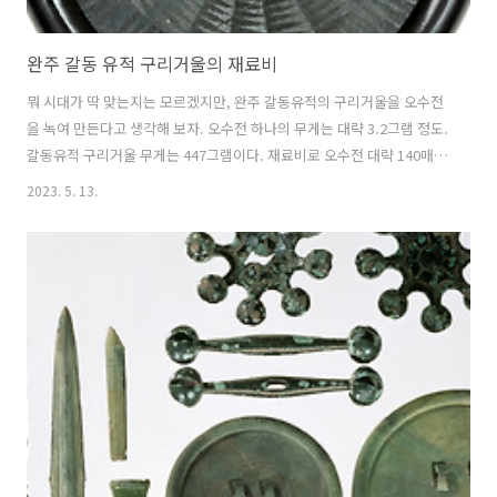
완주 갈동 유적 구리거울의 재료비
뭐 시대가 딱 맞는지는 모르겠지만, 완주 갈동유적의 구리거울을 오수전
을 녹여 만든다고 생각해 보자. 오수전 하나의 무게는 대략 3.2그램 정도.
갈동유적 구리거울 무게는 447그램이다. 재료비로 오수전 대략 140매
정도가 필요하다. 여수 거문도에서 예전에 오수전이 980매 정도 발견되
2023. 5. 13.
었었다고 한다. 완주 갈동 유적 구리거울 같은 것을 7개 정도 만들 분량이
다. 검파형 동기는 200그램 정도라니, 오수전 63매 정도면 만들 수 있다.
그렇게 본다면, 완주에서 발견된 중국식 동검도 달리 볼 수 있다. 이 동검
은 내가 알기로 무덤이 아니라 퇴장유물처럼 한 군데 모여 있는 것을 찾
았다는 건데, 녹여서 한반도 형식의 청동기를 주조하려 했던 거 아닐까?
*** [편집자주] *** 놀랍게도 저런 단순한 발상..