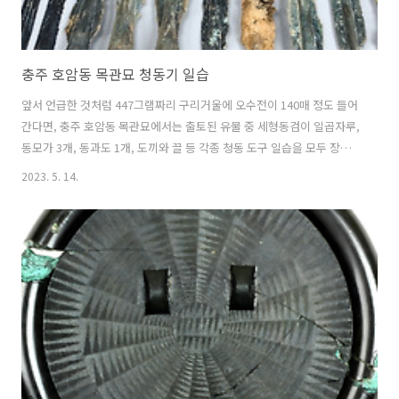
충주 호암동 목관묘 청동기 일습
앞서 언급한 것처럼 447그램짜리 구리거울에 오수전이 140매 정도 들어
간다면, 충주 호암동 목관묘에서는 출토된 유물 중 세형동검이 일곱자루,
동모가 3개, 동과도 1개, 도끼와 끌 등 각종 청동 도구 일습을 모두 장만
하려면 오수전이 몇 매 정도 필요할까? 줄잡아 보아도 이 정도 일습을 장
2023. 5. 14.
만하려면 오수전이 재료비만 2000매는 필요했을 것 같다. 이 시대의 소
국 군장이란 돈이 많이 들어가는 자리였겠다. 물론 인건비 별도.