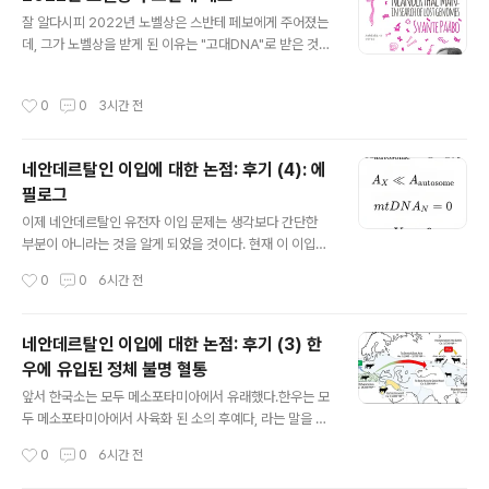
화석 영장류 속에서 나타나는 진화적 특성의 순서에 대한
글 내용
잘 알다시피 2022년 노벨상은 스반테 페보에게 주어졌는
오랜 가정에 이의를 제기한다."이번 논문은 현대 영장류 계
데, 그가 노벨상을 받게 된 이유는 "고대DNA"로 받은 것이
통도 최상위에 위치한 영장류과인 오모미드Omomyid의
아니라, 이 테크닉으로 "화석인류의 진화" 그 중에서도 "네
새로운 종에 관한 것입니다. 오모미드는 여우원숭이류lem
안데르탈인과 현생인류의 관계"를 밝혀 낸 데 있었다고 할
urs가 한쪽에, 유인원, 인간, 원숭이류가 다른 쪽에 속하는
작성시간
0
0
3시간 전
것이다. 따라서 네안데르탈인 후속 연구 문제는 대충 유야
과입니다." 캔자스 대학교 생물다양성 연구소 및 자연사..
무야 끝낼 수 있는 주제가 아니라 하겠다.이 분야 연구는 결
판이 날 때까지 끝까지 여러 학자가 파고 들 주제가 될 것이
네안데르탈인 이입에 대한 논점: 후기 (4): 에
며, 여러 가지 문제가 이로부터 파생될 것이고, 그 해결과
필로그
이해가 시도될 것인 바, 그 드라마틱한 과정을 실시간으로
글 내용
지켜볼수 있는 우리는 매우 행복한 세대라 하겠다. http
이제 네안데르탈인 유전자 이입 문제는 생각보다 간단한
s://www.nobelprize.org/prizes/medicine/2022/
부분이 아니라는 것을 알게 되었을 것이다. 현재 이 이입문
paabo/facts/ Nobel Prize in P..
제에서 가장 핫 이슈의 하나는 미토콘드리아 DNA 및 Y 염
작성시간
0
0
6시간 전
색체에서는 네안데르탈인의 흔적이 거의 없지만, 정작 상
염색체에서는 흔적이 발견된다는 데 있다. 이 문제는 논의
가 지금도 계속되고 있다. 얼마전 네안데르탈인 아버지, 현
네안데르탈인 이입에 대한 논점: 후기 (3) 한
생인류 어머니의 경우가 그 반대인 현생인류 아버지, 네안
우에 유입된 정체 불명 혈통
데르탈인 어머니보다 더 많았다는 보고가 한 번 나와서이
글 내용
블로그에도 실린 적이 있었는데,이 논문도 그냥 툭 튀어 나
앞서 한국소는 모두 메소포타미아에서 유래했다.한우는 모
온 것이 아니라 바로 이 사실을 설명하려다 보니 나온 연구
두 메소포타미아에서 사육화 된 소의 후예다, 라는 말을 했
이다. 예를 들어 현재 이 문제에서 관찰된 결과는 다음과 같
다.따지고 보면 이 말은 사실이기도 하고 아니기도 하다. 왜
작성시간
0
0
6시간 전
다. 우리 몸에 남아 있는 네안데르탈인의 흔적에서, 이렇게
냐하면, 다른 곳도 아닌 우리나라에서 키우는 한우 중에 메
유전자의 위치에 따라 서로 다른..
소포타미아 기원도 아니고 어느 곳 기원도 아닌 소가 발견