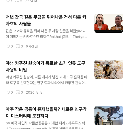
1
0
7시간 전
다. 흥미로운 것은 모계를 대표하는 미토콘드리아 DNA,
[조력출산assisted birth을 말한다.]이 유해는 약 6,000
그리고 부계를 대표하는 Y 염색체는 네안..
년 전에 죽은 아기 것이었다. 부상은 사람들이 어려운 출산
을 위해 신체적 분만 기술을 사용하려 했음을 시사한다.이
천년 간극 같은 무덤을 튀어나온 전혀 다른 카
연구는 Journal of Archaeological Science: Repor
자흐의 사람들
ts에 실렸다. 연구자들은 이탈리아 북부 벨루노 돌로미티
글 내용
국립공원Belluno Dolomites National Park 내 라멘
같은 고고학 유적을 튀어 나온 두 사람 얼굴을 복원했더니
계곡Lamen Valley에 있는 리파리 알티 바위 그늘Ripari
이 이미지는 카자흐스탄 라하트Rakhat (제티수Zhetysu)
Alti rock shelter에서 발견된 태아 또는 신생아 유해를 ..
에 있는 동일한 고고학 유적에서 나온 두 역사적 인물을 디
작성시간
0
0
9시간 전
지털 얼굴 재구성한 것이다.이 재구성들은 전문 인류학 플
랫폼인 Ancestral Whispers에서 만들었다.사카 맨Sak
a Man (왼쪽): 초기 철기 시대(기원전 8세기-4세기경)에
야생 카푸친 원숭이가 폭로한 초기 인류 도구
해당하는 그는 쿠르간Kurgan (무덤) 내부에 가장 중요한
사용의 비밀
피매장자였다. 그는 주로 서유라시아인 얼굴 특징을 보이
글 내용
며, 그 지역 동이란어East Iranian를 사용하는 유목민을
야생 카푸친 원숭이, 다른 개체가 남긴 고대 도구 흔적을 따
대표한다.돌궐 맨Turkic Man (오른쪽): 초기 중세 시대에
라 도구를 선택한다는 연구 결과 나와야생 카푸친 원숭이c
해당하는 이 인물은 수세기 후에 기존의 사카 쿠르간과 정
apuchin monkeys는 돌 도구를 선택할 때 강도만 고려
작성시간
0
0
2026. 8. 8.
확히 같은 매장지 내에 있는 입구(침입적) 매장지에..
하지 않는 것으로 나타났다. 새로운 연구에 따르면, 이들은
이전 도구 사용자들이 남긴 흔적에도 세심한 주의를 기울
이는 것으로 밝혀졌다. 마모된 돌이나 깨진 견과류 껍질은
아주 작은 공룡이 존재했을까? 새로운 연구가
이들의 도구 선택에 중요한 단서가 되는데, 심지어 물리적
이 미스터리에 도전하다
특성상 최적의 선택이 아닌 경우에도 마찬가지다. 이번 연
글 내용
구 결과는 막스 플랑크 진화인류학 연구소Max Planck In
by 미국 자연사 박물관공룡은 거대한 티라노사우루스 렉
stitute for Evolutionary Anthropology와 상파울루
스Tyrannosaurus rex부터 거대한 아파토사우루스Ap