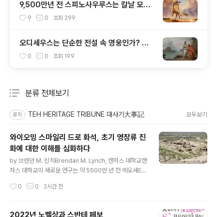
9,500만년 전 스피노사우루스는 칼날 모양
머리 볏이 있었다
9
0
조회
299
오디세우스는 단순한 전설 속 영웅인가? 아
니면 실존 인물인가?
0
0
조회
199
분류 전체보기
주요 글 목록
TEH HERITAGE TRIBUNE 대사기大事記
모두보기
공지
와이오밍 스마일리 드로 화석, 초기 영장류 진
화에 대한 이해를 심화하다
글 내용
by 브렌던 M. 린치Brendan M. Lynch, 캔자스 대학교캔
자스 대학교의 새로운 연구는 약 5500만 년 전 에오세Eo
cene, 즉 포유류가 빠르게 다양화하던 따뜻한 시기에 북
작성시간
0
0
2시간 전
미에 산 영장류에 대한 기존 이해를 복잡하게 만든다.인간
진화 저널Journal of Human Evolution에 발표된 이 연
구는 고대 영장류의 새로운 종을 소개하고, 해당 시대 주요
2022년 노벨상과 스반테 페보