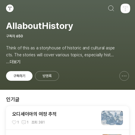
검색하기
티스토리
AllaboutHistory
구독자
650
Think of this as a storyhouse of historic and cultural aspe
cts. The stories will cover various topics, especially histor
y, sometimes in-depth, sometimes with a light touch. One
...더보기
constant approach will be to resist any common sense or
generalized viewpoint
구독하기
방명록
신고하기 레이어
열기
인기글
오디세이아의 여정 추적
1
1
조회
381