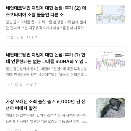
되었기 때문이다.이를 소 미토콘드리아 haplogroup P라
네안데르탈인 이입에 대한 논점: 후기 (2) 메
한다. https://www.nature.com/articles/s41437-0
소포타미아 소를 물들인 다른 소
21-00428-7위 그림에서 보는 것처럼 소 미토콘드리아
글 내용
P형은 딱 두 곳, 한국과 연변에서만 발견되었다. 그리고 이
앞선 글의 이해를 돕기 위해 그림 한 장을 더해 본다. 필자
런 유형의 미토콘드리아 dna는 기존의 다른 소 dna와는
는 전 세계 소는 지구상 각지에서 야생소를 잡아 사육하기
계통이 아주 다르다. 이는 메소포타미아에서 살던 야생소
시작한 것이 아니고, 우리가 아는 혹 없는 소는 메소포타미
작성시간
0
0
7시간 전
가 아니라, 다른 지역 야생소가 별개의 경로를 거쳐 사육
아에서, 혹이 있는 소는 인더스 강 유역에서 처음 포획되어
소..
사육이 시작되었던 것이 분명해졌다고 이야기한 바 있다.
이 그림을 보자. 여기서 T라고 쓰인 node에서 갈려 나온
네안데르탈인 이입에 대한 논점: 후기 (1) 현
가지들이 바로 메소포타미아에서 처음 사육화 해서 전 세
대 인류한테는 없는 그네들 mDNA와 Y 염색
계로 퍼져나간 소들이다. 여기에 우리나라 한우도 포함된
글 내용
체
다. 전 세계의 혹없는 소들은 모두 이것이라 생각하면 된다.
앞선 김단장꼐서 올리신 네안데르탈인~에 대한 후속논평
이는 원래 야생 소 (Bos primigenius)였던 것이 메소포
이다. 현생인류에 대한 네안데르탈인 DNA의 이입은 최근
타미아에서 포획, 사육이 시작되어전 세계로 퍼져나간 것
가장 뜨거운 이슈이지만, 반면에 많은 논란거리를 지닌 주
작성시간
1
0
7시간 전
이다. 그런데 Q라고 쓰여진 노드가 보일 것이다. 이는 조상
제이기도 하다. 이 주제는 무엇보다 최근 이 주제로 노벨상
이 다른 것이다...
수상자까지 배출한 덕분에현재 관련 주제의 논문은 무소불
위로 최고 수준의 저널에 출판이 계속되고 있고, 그 학문적
가장 오래된 조력 출산 증거 6,000년 된 신
여파도 만만치 않지만 몇가지 점에서 논의해야 할 점이 없
생아 뼈에서 발견
는 것은 아니다. 몇 가지 이야기를 들어보면 이렇다. 우선,
글 내용
네안데르탈인 뼈에서 고대DNA를 추출한 결과, 네안데르
이탈리아 알프스에서 발견된 아주 작은 뼈 세트가 연구자
탈인의 모계유전과 부계유전을 대표한다고 할 수 있는 미
들에게 지금까지 발견된 가장 오래된 수동 출산 절차manu
토콘드리아 DNA와 Y 염색체는 그 서열이 확인된 상태이
al childbirth procedure의 직접적인 증거를 제공했다.
작성시간