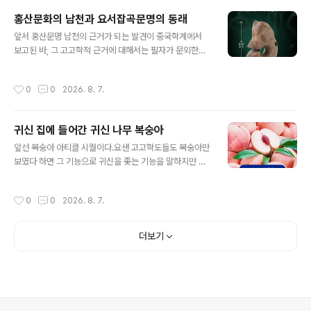
서 흥미로운 부분이 있다. 잘 알다시피 조선시대 회곽묘에
홍산문화의 남천과 요서잡곡문명의 동래
는 국조오례의에 기록된 방식과 주자가례에 기록된 방식에
글 내용
좀 더 충실하게 따른 두 가지 유형이 있는데, 국조오례의 방
앞서 홍산문명 남천의 근거가 되는 발견이 중국학계에서
식이 좀 더 이른 시기로 규모도 크고, 후자는 시기도 늦고
보고된 바, 그 고고학적 근거에 대해서는 필자가 문외한이
규모도 작고, 또 신분상승으로 양반 코스프레를 하는 집안
라 자세히 지적할 수 없다. 다만, 한 가지 쓰고 싶은 것은 최
도 이런 방식의 회곽묘를 다수 조영한 것으로 되어 있다. 묵
근 인류학계를 중심으로 요서 지역의잡곡문명과 그 주민이
작성시간
0
0
2026. 8. 7.
재일기에는 이 중 국조오..
한반도를 거쳐 일본열도로 빠져 나갔음이 꾸준하게 보고되
고 있다는 점을 지적하고자 한다. 굳이 홍산문명과 그 주민
의 남천을 부정하고 싶은 생각은 없는데, 이 문명의 해체기
귀신 집에 들어간 귀신 나무 복숭아
에 과연 그 주민이 남쪽으로만 갔겠는가. 여기에 대해서는
글 내용
아마 우리들도 할 말이 좀 있지 않을까. 구체적으로 보자면
앞선 복숭아 아티클 시퀄이다.요샌 고고학도들도 복숭아만
일본 학계에서는 이 "요서지역의 잡곡문명 주민"이 먼저 한
보였다 하면 그 기능으로 귀신을 좇는 기능을 말하지만 이
반도를 거쳐 일본에 이르고, 그 이후에 "한족계 이주민"이
말이 만능이 될 수는 없다.예컨대 무덤 제수 음식으로 튀어
다시 유입된다고 하는 바, 이러한 흐름은 한반도도 거의 비
나오는 복숭이도 이리 설명 혹은 해석하는 일도 봤는데 있
작성시간
0
0
2026. 8. 7.
슷했을 가능성이 높다 하겠다..
을 수 없는 일이다.무덤은 귀신이 사는 집이다.그런 귀신을
축출하는 음식을 제수로 놓을 수는 없는 법이다.따라서 저
런 제수로 들어간 복숭아는 축귀逐鬼가 아니라 실은 천신
더보기
薦新이다.시절에 맞는 음식 과일이라 해서 귀신한테 드셔
보시라 바친 것이지 어찌 귀신 방축放逐이겠는가?비슷한
맥락으로 팥죽이 있다.팥죽 제사상 올리는 일 봤는가?비름
빡에 동지에 바르는 이유는 팥죽이 귀신을 좇아내는 기운
이 있다 보기 때문이다.물론 복숭아가 지닌 단단한 기능도