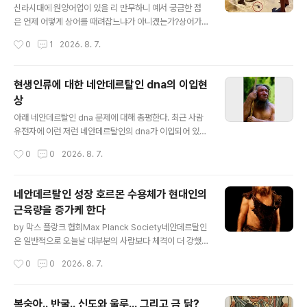
는 중간 위치에 있다고 보는 사람회충과 돼지회충과 같은
신라시대에 원양어업이 있을 리 만무하니 예서 궁금한 점
관계라 할 수 있겠다. 현생인류와 네안데르탈인은 결국 지
은 언제 어떻게 상어를 때려잡느냐가 아니겠는가?상어가
금까지 연구를 보면 동일 종으로 서로 다른 아종이지만, 두
나 잡아먹으라 하며 연안에 떼로 밀려들지도 않겠거니와
작성시간
0
1
2026. 8. 7.
개의 종으로 나뉘어 가는 단계 중간 어디쯤에 있었다는 것
또 오죽이나 빠른가?그물 쳐서 잡는 방식도 한계가 있을 터
이다. 첨부파일을 참고해 ..
당시에 그물이라 해 봐야 무슨 트롤어업만 하겠는가?그 사
냥 방식은 내가 물은 적 없으니 이 의문은 일단 뒤로 물리고
현생인류에 대한 네안데르탈인 dna의 이입현
정연학에 의하면 근간에서 어로 활동은 원리가 같다는데
상
바로 산란기를 이용한댄다.이는 특히 심해 어종을 사냥할
글 내용
때 애용한다는데 물고기는 대체로 산란을 연안에서 한댄
아래 네안데르탈인 dna 문제에 대해 총평한다. 최근 사람
다.상어는 새끼를 낳지만 이 역시 연안 수온이 따듯할 때 새
유전자에 이런 저런 네안데르탈인의 dna가 이입되어 있다
끼를 깐댄다.상어도 상어 나름이기는 하지만 대체로 봄부
는 보고가 있는데필자가 보기엔 조금 신중하게 이 문제를
작성시간
0
0
2026. 8. 7.
터 여름 사이(5월~8월) 따뜻한 시기에 출산한다 하니 이런
받아들일 필요가 있다고 본다. 지금 네안데르탈인 dna문
어수룩한 상식을 통해 우리는 상어를 묻은 ..
제는 뭔가 명쾌하지 않은 부분이 있다. 예를 들면 이렇다.
네안데르탈 인 dna가 이입되어 있다면 당연히 미토콘드리
네안데르탈인 성장 호르몬 수용체가 현대인의
아 dna에 그 흔적이 남아 있어야 한다. 현생인류와는 훨씬
근육량을 증가케 한다
이전에 갈라진 사람들이므로 현생인류 미토콘드리아 dna
글 내용
의 계통도를 그리면,네안데르탈인에 해당하는 고립된 가지
by 막스 플랑크 협회Max Planck Society네안데르탈인
가 확인되어야 한다는 말이다. 그런데 전혀 그렇지 않고 현
은 일반적으로 오늘날 대부분의 사람보다 체격이 더 강했
생인류의 미토콘드리아 dna는 이브의 후손으로 상징되는
다.그들의 뼈에는 큰 근육 흔적이 남았으며, 눈썹뼈가 두드
작성시간
0
0
2026. 8. 7.
매우 높은 통일성을 보이고, 그 어디에도 네안데르탈인의
러지고 치근이 비교적 짧은 특징적 외모를 한다.성장 호르
흔적은 없다는 말이다. 이것은 매우 ..
몬은 근육과 뼈 성장을 조절해 신체 형태를 형성하는 데 도
움을 준다.뇌하수체에서 분비되어 혈액을 통해 세포로 이
복숭아.. 반굴.. 신도와 울루... 그리고 금 닭?