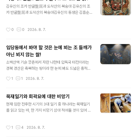
동한다.세포에 작용하려면 호르몬이 세포 표면 수용체rec
글 내용
김유신의 조카 반굴盤屈과 도삭산의 복숭아 김유신의 조
eptor에 결합해야 하며, 수용체는 세포 안으로 신호를 전
카 반굴盤屈과 도삭산의 복숭아김유신의 동생은 김흠순
달한다.카롤린스카 연구소Karolinska Institutet 휴고 제
金欽純이다. 그의 아들 중에 급찬 반굴盤屈이 있다. 황산
베르크Hugo Zeberg와 막스 플랑크 진화인류학 연구소
벌 전투에서 장렬히 전사했다. 반굴의 아들이 역시 보덕국
필립 카니스Philipp Kanis가 이끄는 국제 연구팀은 네안
작성시간
0
0
2026. 8. 7.
반란 진압에 나섰다가 전사한 김령윤金令胤이다. 령histo
데르탈인의 성장 호르몬 수용체에 현대인에게 가장 흔한
rylibrary.net김단장께서 옛날에 쓴 위 기사를 본 바, 여기
수용체에는 ..
에 반굴, 신도와 울루, 그리고 복숭아와 금 닭 이야기가 나
임당동에서 봐야 할 것은 눈에 뵈는 조 들깨가
온다. 6세기 신라와 관련이 있는 장면이 이 중 반굴, 복숭
아닌 뵈지 않는 쌀!
아, 금 닭까지 무려 이 중 3개나 겹쳐지는 듯? 복숭아는 단
글 내용
순히 죽은 이에게 서빙하는 과일이 아니라 종교적 의미가
소백산맥 기슭 깡촌에서 자란 나한테 압독국 터전이라는
있었던 것일까?
경북 경산은 축복하는 땅이라 한 눈에 봐도 드넓은 충적대
지라 사방 둘러봐도 산이라고 저 멀리 조망하는 팔공산 정
작성시간
1
1
2026. 8. 7.
도가 산이라 할 만한 정도라실제 이 일대는 금호강이 펼치
는 평야지대이며 특히나 그 햄심구역으로 지목하는 임당동
이니 조영동이니 하는 유적이 밀집하는 데는 평야와 앝은
묵재일기와 회곽묘에 대한 비망기
구릉밖에 없어 이 일대를 정좌한 영남대가 그리 캠퍼스가
글 내용
현재 임란 전후한 시기의 3대 일기 중 하나라는 묵재일기
큰 이유는 이 넓은 대지를 헐값에 불하받았기 때문이다.근
를 읽고 있는 바, 한 가지 비망기 삼아 적어둘 것이 있어 이
자 개관한 임당동유적전시관이 압독국 특별전 비름빡에 내
자리를 빌어 써둔다. 묵재일기 처음에 어머니 고령신씨 상
건 설명판 중 하나라무덤이라는 한계가 있기는 하지마는
을 당해 시묘살이를 하고, 회곽묘를 조성하는 장면이 나오
저 기술에서 이상한 점 없는가?조 피 들깨는 보이는데 왜
작성시간
1
4
2026. 8. 7.
는데, 주자가례 등에 그 만드는 방법이 자세히 적혀 있기는
쌀이 보이지 않는지가 궁금하지 않은가?풍토 지형 보면 쌀
하지만, 이 일기에서 적어둔 장면을 보면 또 새로운 각도에
농사가 주업이었을 법한데 그 많은 무덤 파제끼고 주거..