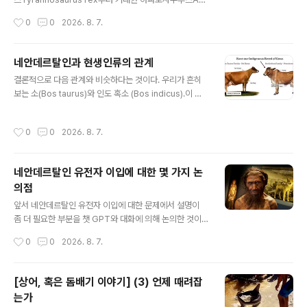
대학교 연구진 공동 연구다. 연구진은 야생 수염카푸친 원
atosaurus까지 거대한 몸집으로 유명하다.하지만 미국
작성시간
0
0
2026. 8. 7.
숭이wild bearded capuchin monkeys..
자연사 박물관과 프린스턴 대학교 과학자들이 오늘 Evolu
tion에 발표한 새로운 연구에 따르면, 공룡 진화의 가장 큰
미스터리 중 하나는 일부 종이 어떻게 거대해졌는가가 아
네안데르탈인과 현생인류의 관계
니라, 가장 작은 공룡조차 왜 진정으로 작아지지 않았는가
글 내용
결론적으로 다음 관계와 비슷하다는 것이다. 우리가 흔히
하는 것이다.연구진은 척추동물의 몸 크기 진화를 조사하
보는 소(Bos taurus)와 인도 혹소 (Bos indicus).이 두
기 위해 수학적 모델을 사용해 포유류, 조류, 거북이의 크기
종류의 소는 모양이 많이 다르지만 여전히 같은 종으로 교
는 에너지와 생리학적 요인으로 설명할 수 있지만, 가장 작
잡해서 후손을 낳을 수 있다. 다음으로 사람 회충과 돼지 회
은 비조류 공룡이 진화 역사 전반에 걸쳐 비정상적으로 큰
작성시간
0
0
2026. 8. 7.
충. 이 둘은 서로 같은 종으로 지금은 보지만, 사람을 감염
크기를 유지한 이유는 설명할 수 없다는 것을 발견했다.오
시키거나 돼지를 감염시키는 데 있어 서로 간에 차이점이
히려 이번 연구 결과는 몸..
관찰된다. 돼지를 감염시키는 녀석은 사람을 잘 감염시키
네안데르탈인 유전자 이입에 대한 몇 가지 논
지 못한다. 같은 종인 회충이 두개의 서로 다른 종으로 나뉘
의점
어 가는 단계에 있다고 요즘은 본다. 위 사진에는 유전적 차
글 내용
이에도 불구하고 단일 종이라 했지만, 실제로 유전적으로
앞서 네안데르탈인 유전자 이입에 대한 문제에서 설명이
도 차이가 거의 없고, 다만 감염시키는 숙주만 사람과 돼지
좀 더 필요한 부분을 챗 GPT와 대화에 의해 논의한 것이
로 선택적이 된다. 네안데르탈인과 현생인류의 관계도 이
다. 워드파일로 전환하여 링크한다.결과적으로 네안데르탈
작성시간
0
0
2026. 8. 7.
와 비슷하다고 볼..
인과 현생인류는 서로 다른 종이 아니라 같은 종일 가능성
이 많고, 같은 종 안에서 서로 다른 아종인 Bos taurus와
인도 혹소 (Bos indicus).그리고 거의 비슷한 유전적 특징
[상어, 혹은 돔배기 이야기] (3) 언제 때려잡
으로 유전적으로 서로 구분하기 어렵지만 확실히 감염시키
는가
는 대상이 사람과 돼지로 나뉘어져 현재 종이 분리되어 가
글 내용