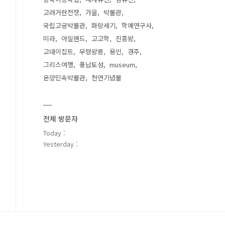
고려거란전쟁
가을
박물관
국립고궁박물관
화랑세기
학예연구사
미라
아일랜드
고고학
진흥왕
고대이집트
무령왕릉
용인
경주
그리스여행
풍납토성
museum
온양민속박물관
천연기념물
전체 방문자
Today :
Yesterday :