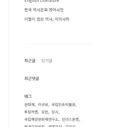
English Literature
한국 역사문화 영어사전
이빨이 씹은 역사, 치의사학
최근글
인기글
최근댓글
태그
문화재
이규보
국립민속박물관
투탕카멘
모란
당시
국립해양문화재연구소
인더스문명
동국이상국집
세계유산
김유신