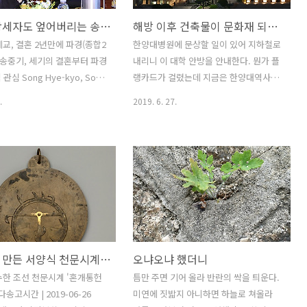
사우디 왕세자도 엎어버리는 송중기-송혜교 이혼 / Song Hye-kyo, Song Joong-ki taking legal steps for divorce
해방 이후 건축물이 문화재 되었다 해서 걸린 환영 플랭카드
교, 결혼 2년만에 파경(종합2
한양대병원에 문상할 일이 있어 지하철로
-송중기, 세기의 결혼부터 파경
내리니 이 대학 안방을 안내한다. 뭔가 플
관심 Song Hye-kyo, Song
랭카드가 걸렸는데 지금은 한양대역사관
aking legal steps for
으로 쓰는 저 한양대 옛 본관이 문화재 제
.
2019. 6. 27.
e / 宋慧乔宋仲基离婚 그런 생각
751호인가로 지정되어 기쁘다는 내용이
다. 해프닝이요 일순간의 스캔
었다. 플랭카드엔 문화재 지정이라 했지
 않는다고 말이다. 사회파장
만 근대유산을 주된 대상으로 삼는 문화
가십들이 정치 경제 사회 이슈
재는 지정이 아니라 등록이란 점에서 작
 되냐고 말이다.언론계 주체
은 티가 보인다. 혹 모를 일이다. 그걸 알
면 정경사 중심 시각이다. 정
면서도 저리 썼는지는. 나는 두 가지 정도
회 이슈랑 비교가 되지 않는다
를 의미있게 본다. 첫째 해방 이후 건축물
 말로는 지배층 중심 권력 중심
이 마침내 문화재가 되는 시대다. 아마 저
체를 주장하는 자들조차 저런
시대 건축물 중엔 경희대 본관도 있는데
조선에서 만든 서양식 천문시계 혼개통헌의渾蓋通憲儀
오냐오냐 했더니
 않는다. 그래서 북한 문제가
것도 문화재 아닌가 한다. 둘째 문화재 등
하고, 경제가 중요하다고 너
록 혹은 지정이 환영받는 시대다. 연세대
수한 조선 천문시계 '혼개통헌
틈만 주면 기어 올라 반란의 싹을 틔운다.
. 나는 의심하고 반박한다. 뭣
출입하던 20여년전 이야기다. 학교 보직
다송고시간 | 2019-06-26
미연에 짓밟지 아니하면 하늘로 쳐올라