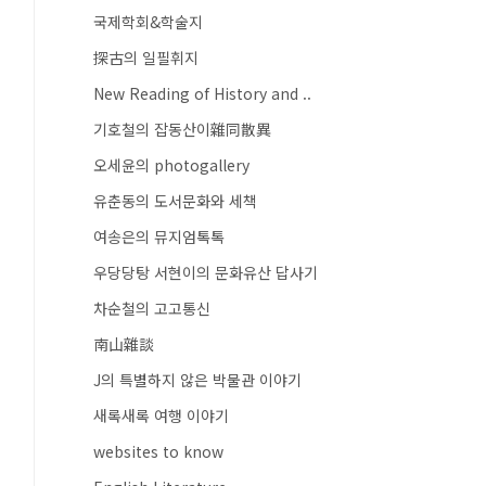
국제학회&학술지
探古의 일필휘지
New Reading of History and ..
기호철의 잡동산이雜同散異
오세윤의 photogallery
유춘동의 도서문화와 세책
여송은의 뮤지엄톡톡
우당당탕 서현이의 문화유산 답사기
차순철의 고고통신
南山雜談
J의 특별하지 않은 박물관 이야기
새록새록 여행 이야기
websites to know