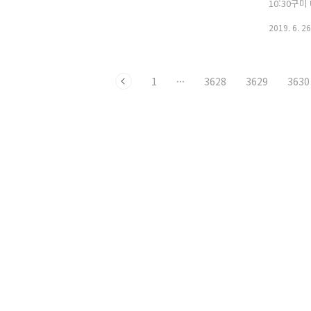
동양목장은 현재 신설동과 청량리 일대에
이 중헌디?
10:30구
있던 목장이었다. 이곳에서도 우유 생산
1..
산무진도 등
2019. 6. 26
량이 비교적 많았..
도는 앞에 
기사를 링크
자료 배포에
1
···
3628
3629
3630
통헌의 소장
박물관에서
니, 이를 
두 실학박물
화재단 실
蓋通憲儀’ 
실학자에 의
1930년대
의해 환수
은 6.26
소장중인 ‘