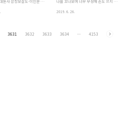
 대통령이 사우디 왕세자 만나
자들이 틈만 나면 본관을 투덜하기를 이
미 대둔사 삼장보살도·이인문 강
나를 꼬나보며 너무 무성해 손도 쓰지 못
게 문화재(사적)라 못질 하나 우리 맘..
 10건 보물 지정 그에 대한 보
할 지경이다. 오냐오냐 했다가 예예 하게
.
2019. 6. 26.
첨부한 우리 공장 박상현 기자
되는 게 인생사렸다. 기어오르는 놈은 짓
하시기 바라며 오늘 이 보도
이겨야 한다.
 즈음해 해당 천문시계 혼개
3631
3632
3633
3634
···
4153
처인 경기 남양주 소재 실학
도 별도 보도자료를 배포했으
소개하고자 한다. 첨부사진은 모
관 제공임을 밝힌다. 경기문
학박물관 소장 ‘혼개통헌의渾
보물(2032호)지정 ▶ 18세기
해 제작된 천체 관측 기구▶
 일본반출 2007년 국내 학자의
되어 실학박물관 소장 문화재청
(화) 경기문화재단 실학박물관에
渾蓋通憲儀’를 국가..