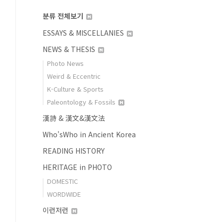
분류 전체보기
ESSAYS & MISCELLANIES
NEWS & THESIS
Photo News
Weird & Eccentric
K-Culture & Sports
Paleontology & Fossils
漢詩 & 漢文&漢文法
Who'sWho in Ancient Korea
READING HISTORY
HERITAGE in PHOTO
DOMESTIC
WORDWIDE
이런저런