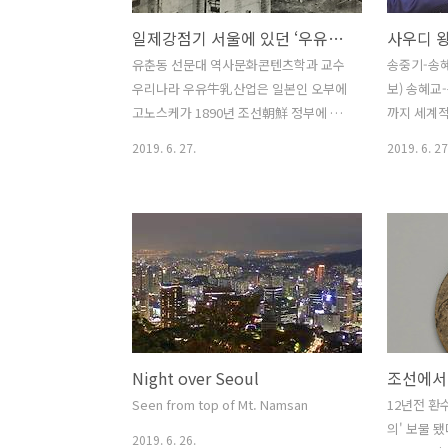
일제강점기 서울에 있던 ‘우유목장牛乳牧場’
유춘동 선문대 역사문화콘텐츠학과 교수
송중기-송혜
우리나라 우유牛乳산업은 일본인 오부에
보) 송혜교
고노스케가 1890년 조선朝鮮 정부에 허
까지 세계적 
가를 받아 영업한 일을 시초로 본다. 조선
Joong-ki t
2019. 6. 27.
2019. 6. 27
이 일본 합병된 뒤로 우유는 일본의 대표
divorc
적 유가공 업체였던 모리나가森永, 메이
들 흔히 한
지明治 등이 국내 여러 곳에 농장을 세워
들에 지나지
직영으로 운영하며 생산했다. 축산업 특
이 딴따라 
성상 농장은 거대한 초원이 필요하다. 이
들에 비교가
로 인해 대부분 목장은 북한 지역이나 지
시각으로 보
방에 많았다. 그러나 일제강점기 경성京
치 경제 사
城에는 목장 세 곳이 존재했다. 바로 평산
고 말이다.
목장平山牧場, 동양목장東洋牧場, 경성
역사학 해
Night over Seoul
목장京城牧場이다. 평산목장은 현재 돈
얘기 스슴지
암동 성신여대 부근에 있었던 목장이었
중요하다고 
Seen from top of Mt. Namsan
12년전 환
다. 규모가 컸으며 우유 생산량이 많았다.
스레를 뜬다
의' 보물 됐
2019. 6. 26.