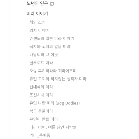
노년의 연구
미라 이야기
책의 소개
외치 이야기
슈겐도와 일본 미라 이야기
극지와 고지의 얼음 미라
마왕퇴와 그 이웃
실크로드 미라
오슈 후지와라와 히라이즈미
유럽 교회의 썩지않는 성직자 미라
신대륙의 미라
조선시대 미라
유럽 니탄 미라 (Bog Bodies)
북극 동물미라
우연이 만든 미라
미라 너머, 뼈를 남긴 사람들
기타_준비중