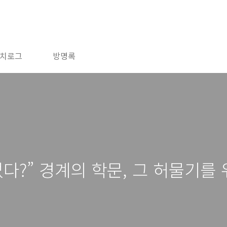
치로그
방명록
다?” 경계의 학문, 그 허물기를