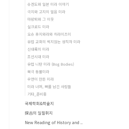
슈겐도와 일본 미라 이야기
극지와 고지의 얼음 미라
마왕퇴와 그 이웃
실크로드 미라
오슈 후지와라와 히라이즈미
유럽 교회의 썩지않는 성직자 미라
신대륙의 미라
조선시대 미라
유럽 니탄 미라 (Bog Bodies)
북극 동물미라
우연이 만든 미라
미라 너머, 뼈를 남긴 사람들
기타_준비중
국제학회&학술지
探古의 일필휘지
New Reading of History and ..