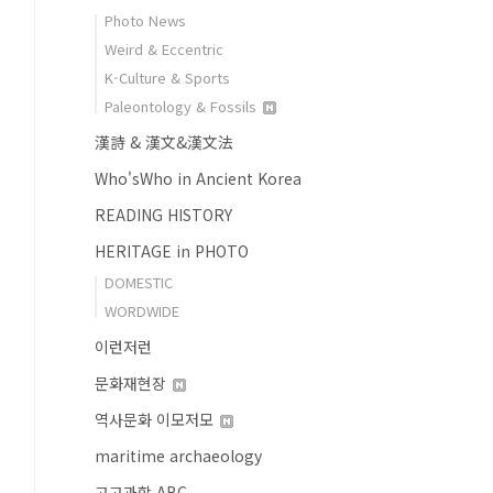
Photo News
Weird & Eccentric
K-Culture & Sports
Paleontology & Fossils
漢詩 & 漢文&漢文法
Who'sWho in Ancient Korea
READING HISTORY
HERITAGE in PHOTO
DOMESTIC
WORDWIDE
이런저런
문화재현장
역사문화 이모저모
maritime archaeology
고고과학 ABC