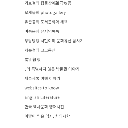
기호철의 잡동산이雜同散異
오세윤의 photogallery
유춘동의 도서문화와 세책
여송은의 뮤지엄톡톡
우당당탕 서현이의 문화유산 답사기
차순철의 고고통신
南山雜談
J의 특별하지 않은 박물관 이야기
새록새록 여행 이야기
websites to know
English Literature
한국 역사문화 영어사전
이빨이 씹은 역사, 치의사학