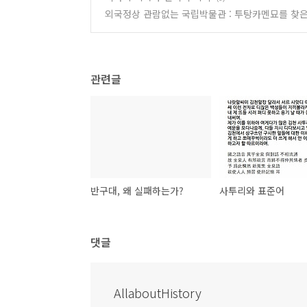
외국정상 관람없는 국립박물관 : 투탕카멘묘를 찾
관련글
반구대, 왜 실패하는가?
사투리와 표준어
댓글
AllaboutHistory