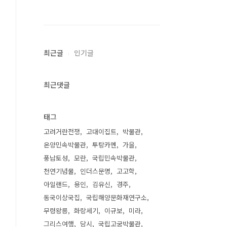
최근글
인기글
최근댓글
태그
고려거란전쟁
고대이집트
박물관
온양민속박물관
투탕카멘
가을
풍납토성
모란
국립민속박물관
천연기념물
인더스문명
고고학
아일랜드
용인
김유신
경주
동국이상국집
국립해양문화재연구소
무령왕릉
화랑세기
이규보
미라
그리스여행
당시
국립고궁박물관