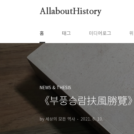
본문 바로가기
AllaboutHistory
홈
태그
미디어로그
위
NEWS & THESIS
《부풍승람扶風勝覽》,
by 세상의 모든 역사
2021. 6. 10.