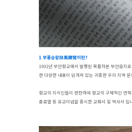
1 부풍승람扶風勝覽이란?
1932년 부안향교에서 발행된 목활자본 부안읍지로 天
한 다양한 내용이 담겨져 있는 귀중한 우리 지역 
향교의 지식인들이 편찬하여 향교의 구체적인 연혁과 
충효열 등 유교이념을 중시한 교화서 및 역사서 입