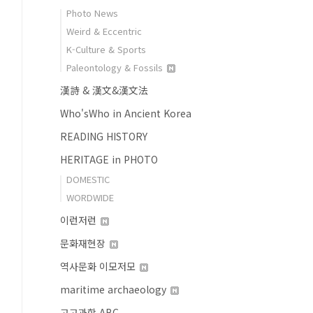
Photo News
Weird & Eccentric
K-Culture & Sports
Paleontology & Fossils
漢詩 & 漢文&漢文法
Who'sWho in Ancient Korea
READING HISTORY
HERITAGE in PHOTO
DOMESTIC
WORDWIDE
이런저런
문화재현장
역사문화 이모저모
maritime archaeology
고고과학 ABC