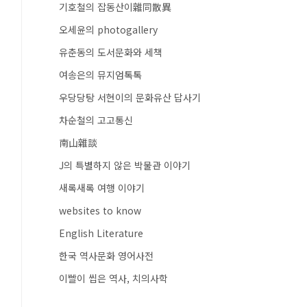
기호철의 잡동산이雜同散異
오세윤의 photogallery
유춘동의 도서문화와 세책
여송은의 뮤지엄톡톡
우당당탕 서현이의 문화유산 답사기
차순철의 고고통신
南山雜談
J의 특별하지 않은 박물관 이야기
새록새록 여행 이야기
websites to know
English Literature
한국 역사문화 영어사전
이빨이 씹은 역사, 치의사학