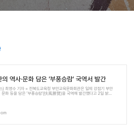
간
의 역사·문화 담은 ′부풍승람′ 국역서 발간
스) 최영수 기자 = 전북도교육청 부안교육문화회관은 일제 강점기 부안
, 문화 등을 담은 ′부풍승람′(扶風勝覽)을 국역해 발간했다고 2일 밝혔
에서 발행
com