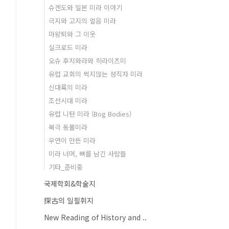
슈겐도와 일본 미라 이야기
극지와 고지의 얼음 미라
마왕퇴와 그 이웃
실크로드 미라
오슈 후지와라와 히라이즈미
유럽 교회의 썩지않는 성직자 미라
신대륙의 미라
조선시대 미라
유럽 니탄 미라 (Bog Bodies)
북극 동물미라
우연이 만든 미라
미라 너머, 뼈를 남긴 사람들
기타_준비중
국제학회&학술지
探古의 일필휘지
New Reading of History and ..