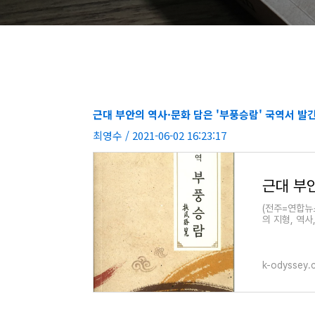
근대 부안의 역사·문화 담은 '부풍승람' 국역서 발
최영수 / 2021-06-02 16:23:17
근대 부안
(전주=연합뉴
의 지형, 역사
다.부안 향교
k-odyssey.