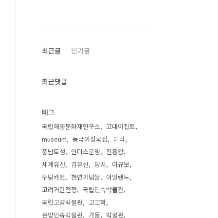
최근글
인기글
최근댓글
태그
국립해양문화재연구소
고대이집트
museum
동국이상국집
미라
풍납토성
인더스문명
진흥왕
세계유산
김유신
당시
이규보
투탕카멘
천연기념물
아일랜드
고려거란전쟁
국립민속박물관
국립고궁박물관
고고학
온양민속박물관
가을
박물관