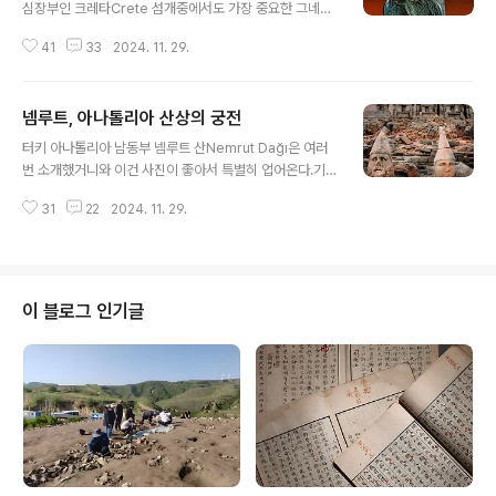
심장부인 크레타Crete 섬개중에서도 가장 중요한 그네들
근거지로 꼽히는 크노소스Knossos 궁전 콤플렉스가 선
41
33
2024. 11. 29.
사한 황소 머리 모양 스톤 리톤 Stone Rhyton이다.두 뿔
은 황금이다.크레타섬 이라클리오 고고학 박물관 Herakli
on Archaeological Museum에 가면 직접 대면한다.
넴루트, 아나톨리아 산상의 궁전
글 내용
터키 아나톨리아 남동부 넴루트 산Nemrut Dağı은 여러
번 소개했거니와 이건 사진이 좋아서 특별히 업어온다.기
원전 1세기 코마게네 왕국 통치자 안티오코스 1세 무덤으
31
22
2024. 11. 29.
로 간주되지만 파괴가 극심하다.한데 이 파괴가 묘한 풍광
을 선사한다.이곳은 그에 어울리는 각종 신상과 다른 조각
이 장식했지만 지금은 대부분 파괴 상태다.그 내용 구성을
보면 그리스 페르시아 문화 짬뽕이다.
이 블로그 인기글