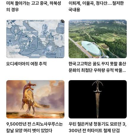
미쳐 돌아가는 고고 중국, 하북성
이퇴계, 이율곡, 정다산....철저한
의 경우
국내용
오디세이아의 여정 추적
한국고고학은 꿈도 꾸지 못할 홍산
문화의 최첨단 우하량 유적 박물관
[신화통신]
9,500만년 전 스피노사우루스는
우린 철은커녕 청동기도 모르던 3,
칼날 모양 머리 볏이 있었다
300년 전 히타이트 철제 단검