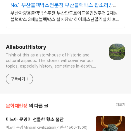
No.1 부산블랙박스전문점 부산블랙박스 잡소리방지
방음
부산차량용블랙박스추천 부산안드로이드올인원추천 2채널
블랙박스 3채널블랙박스 설치장착 하이패스단말기설치 후방
카메라 전방카메라 4채널블랙박스추천 5채널블랙박스 전문
장착점
로그 정보
AllaboutHistory
Think of this as a storyhouse of historic and
cultural aspects. The stories will cover various
topics, especially history, sometimes in-depth,
sometimes with a light touch. One constant
approach will be to resist any common sense or
구독하기
generalized viewpoint
더보기
문화재현장
의 다른 글
미노아 문명이 선물한 황소 뿔잔
글 내용
미노아 문명 Minoan civilization(기원전 1600-1500)