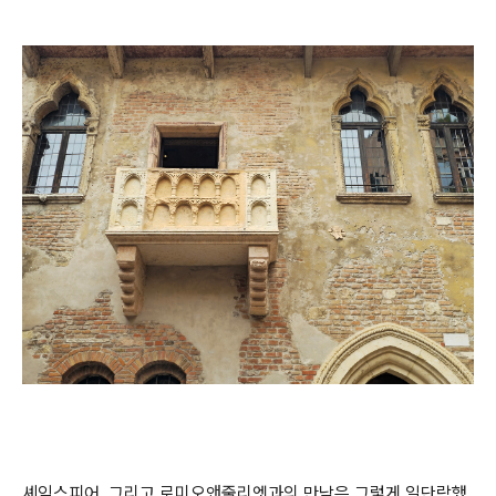
셰익스피어, 그리고 로미오앤줄리엣과의 만남은 그렇게 일단락했