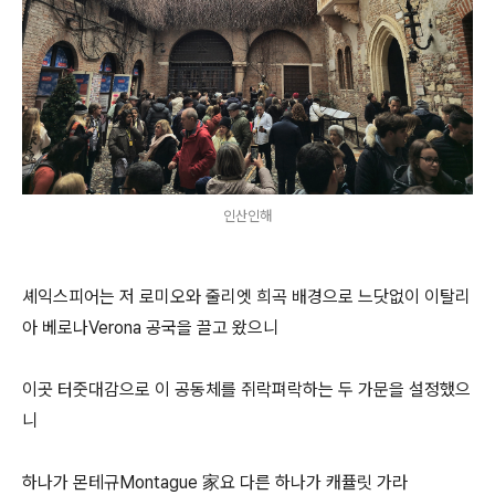
인산인해
셰익스피어는 저 로미오와 줄리엣 희곡 배경으로 느닷없이 이탈리
아 베로나Verona 공국을 끌고 왔으니
이곳 터줏대감으로 이 공동체를 쥐락펴락하는 두 가문을 설정했으
니
하나가 몬테규Montague 家요 다른 하나가 캐퓰릿 가라