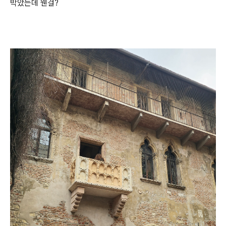
박았는데 웬걸?