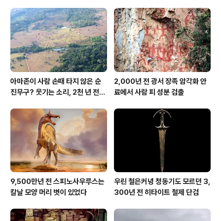
아마존이 사람 손때 타지 않은 순
2,000년 전 광서 장족 암각화 안
진무구? 웃기는 소리, 2천 년 전에
료에서 사람 피 성분 검출
이미 사람 바글바글
9,500만년 전 스피노사우루스는
우린 철은커녕 청동기도 모르던 3,
칼날 모양 머리 볏이 있었다
300년 전 히타이트 철제 단검