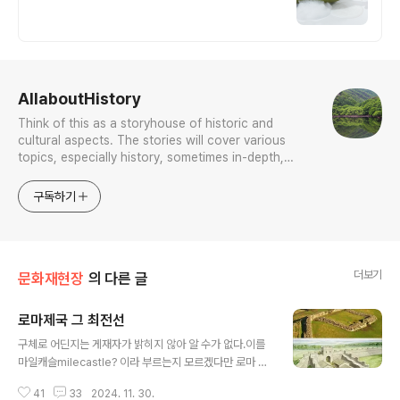
로그 정보
AllaboutHistory
Think of this as a storyhouse of historic and
cultural aspects. The stories will cover various
topics, especially history, sometimes in-depth,
sometimes with a light touch. One constant
approach will be to resist any common sense or
구독하기
generalized viewpoint
더보기
문화재현장
의 다른 글
로마제국 그 최전선
글 내용
구체로 어딘지는 게재자가 밝히지 않아 알 수가 없다.이를
마일캐슬milecastle? 이라 부르는지 모르겠다만 로마 제
국 시대 작은 직사각형 요새라 한다.아마 저런 양태가 로마
41
33
2024. 11. 30.
가 설정한 국경선 요소요소, 일정한 거리마다 설정한 전방