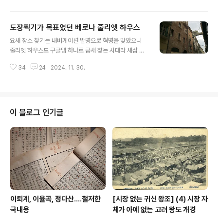
참호였으리라.비슷한 사례를 일전에 소개한 적 있다고 기
억한다. (맨아래 첨부 글 클릭!)평면 방형이다.이를 포트for
도장찍기가 목표였던 베로나 줄리엣 하우스
t 라 표현하는데 우리 고고학 관념으로는 보루 정도로 표현
글 내용
하면 좋을 듯하다.보다시피 저 보루는 성벽 밖이 아니라 안
요새 장소 찾기는 내비게이션 발명으로 혁명을 맞았으니
쪽에다 지었다,밖으로 튀어나갔다가는 자칫 몰살할 위험이
줄리엣 하우스도 구글맵 하나로 금새 찾는 시대라 새삼 구
있기 때문일 것이다.일단 살고 봐야 후일을 기약하지 않겠
글에 감사한다.베로나 아레나 뒤로하고선 듬성듬성 주변
는가?살아남는 놈이 이기는 법이다.아킬레스는 이겼다지
34
24
2024. 11. 30.
풍광 구경하며 이윽고 줄리엣의 집Casa di Giuliettahtt
만 죽었으니 진 것이다.로마 요새 그 전형
ps://maps.app.goo.gl/vvYusoF98QcLdEqJ8 줄리
엣의 집 · Verona, Province of Veronawww.google.
com저 카자 디 줄리에타는 비좁은 골목길 한 켠에 자리했
으니 솔까 줄리엣 자체가 실존 인물이 아닌데 무슨 줄리엣
이 블로그 인기글
하우스이겠는가마는 셰익스피어는 저 로미오와 줄리엣 희
곡 배경으로 느닷없이 이탈리아 베로나Verona 공국을 끌
고 왔으니 이곳 터줏대감으로 이 공동체를 쥐락펴락하는
두 가문을 설정했으니 하나가 몬테규Montague ..
이퇴계, 이율곡, 정다산....철저한
[시장 없는 귀신 왕조] (4) 시장 자
국내용
체가 아예 없는 고려 왕도 개경