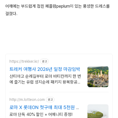
어깨에는 부드럽게 접힌 페플럼peplum이 있는 풍성한 드레스를
걸쳤다.
https://trekker.kr/
광고
트레커 여행사 2026년 일정 마감임박
산티아고 순례길부터 로마 바티칸까지 한 번
에 즐기는 유럽 성지순례 패키지 왕복항공권,
전일정숙소, 여행자 보험 포함 전문 인솔자
동행 패키지
http://m.lotteon.com
광고
로마 X 롯데ON 첫구매 최대 5천원 혜
택!
로마 단독 40% 할인 + 어메니티 증정!