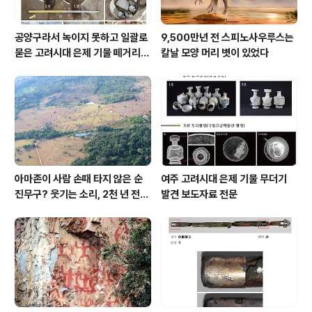
공양구라서 녹이지 못하고 일괄로
9,500만년 전 스피노사우루스는
묻은 고려시대 은제 기물 떼거리로
칼날 모양 머리 볏이 있었다
여주서 발견
아마존이 사람 손때 타지 않은 순
여주 고려시대 은제 기물 무더기
진무구? 웃기는 소리, 2천 년 전에
발견 보도자료 전문
이미 사람 바글바글