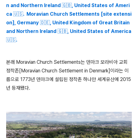
n and Northern Ireland 🇬🇧, United States of Ameri
ca 🇺🇸. Moravian Church Settlements [site extensi
on], Germany 🇩🇪, United Kingdom of Great Britain
and Northern Ireland 🇬🇧, United States of America
🇺🇸.
본래 Moravian Church Settlements는 덴마크 모라비아 교회
정착존[Moravian Church Settlement in Denmark]이라는 이
름으로 1773년 덴마크에 설립된 정착촌 하나만 세계유산에 2015
년 등재됐다.