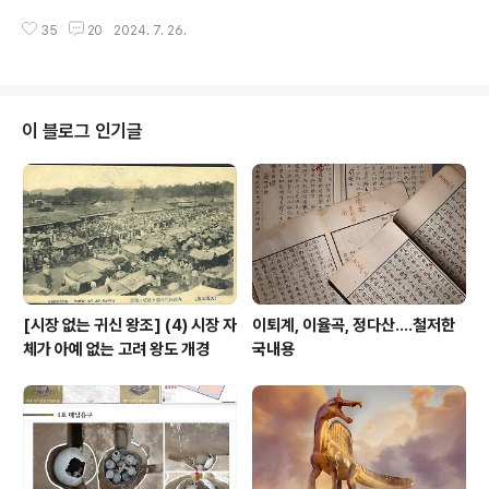
갔다. 신규 유산을 차례로 소개한다. 모이담 아홈 왕국의 무
35
20
2024. 7. 26.
덤 매장 체계 Moidams – the Mound-Burial System
of the Ahom Dynasty India Date of Inscription: 2
024 Criteria: (iii)(iv) Property : 95.02 ha Buffer z
one: 793.7 ha Dossier: 1711 N26 56 28.229 E94
52 34.86 이 Moidams을 영문으로는 흔히 Maidam으
이 블로그 인기글
로 표기하는 것으로 보아 마이담으로 읽어야 할 듯 한데, 뭐
인도도 하도 지역어가 많아 편의상 저에 따라서 모이담이
라 하되 마이담으로 이표기..
[시장 없는 귀신 왕조] (4) 시장 자
이퇴계, 이율곡, 정다산....철저한
체가 아예 없는 고려 왕도 개경
국내용