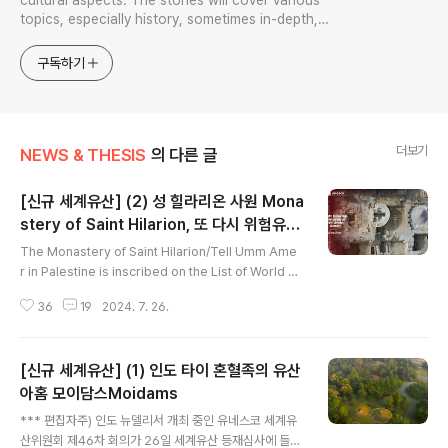
cultural aspects. The stories will cover various
topics, especially history, sometimes in-depth,
sometimes with a light touch. One constant
approach will be to resist any common sense or
구독하기
generalized viewpoint
더보기
NEWS & THESIS
의 다른 글
[신규 세계유산] (2) 성 힐라리온 사원 Mona
stery of Saint Hilarion, 또 다시 위험유산
글 내용
동시 탑재한 팔레스타인
The Monastery of Saint Hilarion/Tell Umm Ame
r in Palestine is inscribed on the List of World H
eritage in Danger 26 July 2024 State of Palestin
36
19
2024. 7. 26.
e Date of Inscription: 2024 Criteria: (ii)(iii)(vi) Pro
perty : 1.3293 ha Buffer zone: 7.3226 ha Dossie
r: 1749 N31 26 50.3 E34 21 58.9 팔레스타인이 세
[신규 세계유산] (1) 인도 타이 혼혈족의 유산
계유산 탑재하는 방식이 보나마나 이번에도 같아서데, 패
스트트랙이라는 비상수단으로, 이스라엘과의 전쟁이라는
아홈 모이담스Moidams
글 내용
비상사태를 염두에 두고서 시급성을 강조하며 또 그리했을
*** 편집자주) 인도 뉴델리서 개최 중인 유네스코 세계유
것이 뻔한데, 아니나 다를까 이쪽 세계유..
산위원회 제46차 회의가 26일 세계유산 등재심사에 들어