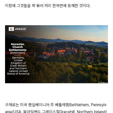
이참에 그것들을 쏵 묶어 저리 한꺼번에 등재한 것이다.
구체로는 미국 펜실베이니어 주 베틀레헴Bethlehem, Pennsylv
ania/USA, 북아일랜드 그레이스힐Gracehill, Northern Ireland/