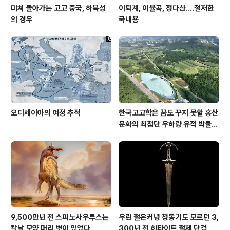
미쳐 돌아가는 고고 중국, 하북성
이퇴계, 이율곡, 정다산....철저한
의 경우
국내용
오디세이아의 여정 추적
한국고고학은 꿈도 꾸지 못할 홍산
문화의 최첨단 우하량 유적 박물관
[신화통신]
9,500만년 전 스피노사우루스는
우린 철은커녕 청동기도 모르던 3,
칼날 모양 머리 볏이 있었다
300년 전 히타이트 철제 단검