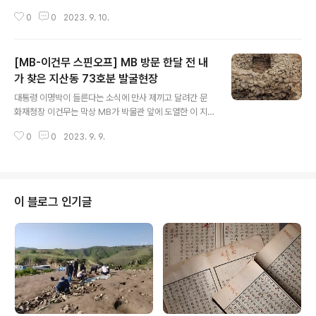
정권시절에 있었다. 특히 대가야 본향인 경북 고령군에서
0
0
2023. 9. 10.
는 2008년 무렵 대가야 중심 가야문화권 광역관광개발계
획을 수립하고는 10개년에 걸쳐 1조6천억여원을 투입해
문화재 복원정비와 관광기반 조성에 나선다는 야심찬 계획
[MB-이건무 스핀오프] MB 방문 한달 전 내
을 수립하기도 했다. 이를 위해 고령군은 2007년 1월에 3
억원을 들여 가야문화권 광역관광개발계획 용역을 완료한
가 찾은 지산동 73호분 발굴현장
글 내용
데 이어 이듬해 9월에는 당시 건설교통부에 이들 특정지역
대통령 이명박이 들른다는 소식에 만사 제끼고 달려간 문
을 그렇게 지정해달라 건의키로 한 상태였다. 이에 따르면
화재청장 이건무는 막상 MB가 박물관 앞에 도열한 이 지
경남·북과 전북 등 4천231㎢에 이르는 데를 가야문화권
역 주민 환호 갈채에 취하는 바람에 막상 발굴현장 방문은
광역 관광개발계획지구로 묶는다는 것이었다. 세부로 보면
0
0
2023. 9. 9.
건너띄게 되자 뻘쭘해졌다는 이야기를 앞서 이야기했거니
이 가야문화권을 역사문화권역과 자연생태권역, 근..
와 그 발굴현장을 MB 방문이 있기 한달 남짓 전 나는 직접
찾았다. 그 생생한 르포 기사를 온전히 전재하겠거니와, 아
래서 보듯이 그때가 4월 10일이라, 이미 그때 MB 방문은
예정돼 있어 발굴단이나 이를 의뢰한 고령군, 그리고 현장
이 블로그 인기글
을 대리 관리하다시피하는 고령군립 공립 대가야박물관도
그쪽으로 신경을 쓰는 눈치였다. 당시 사정을 비교적 잘 기
억하는 이곳 박물관 베테랑 학예연구사 손정미는 당시를
회고하며 한달 전부터 보안검색하느라 난리를 쳤다고 기억
한다. 또 하나 저와 같은 MB 발굴현장 ..