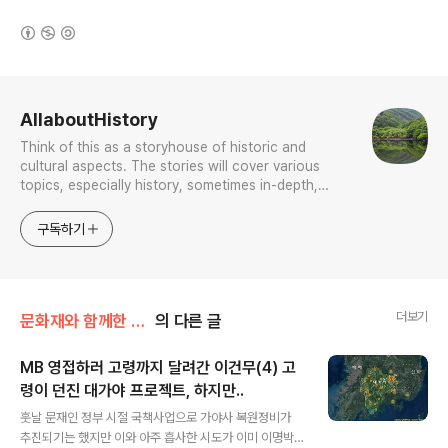
(새창열림)
로그 정보
AllaboutHistory
Think of this as a storyhouse of historic and
cultural aspects. The stories will cover various
topics, especially history, sometimes in-depth,
sometimes with a light touch. One constant
approach will be to resist any common sense or
구독하기
generalized viewpoint
더보기
문화재와 함께한 나날들
의 다른 글
MB 영접하러 고령까지 달려간 이건무(4) 고
령이 던진 대가야 프로젝트, 하지만..
글 내용
훗날 문재인 정부 시절 국책사업으로 가야사 복원정비가
추진되기는 했지만 이와 아주 흡사한 시도가 이미 이명박