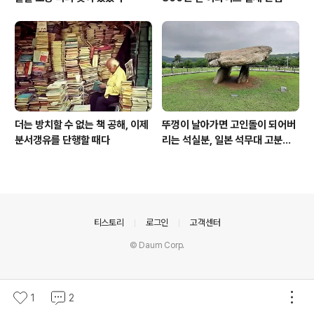
더는 방치할 수 없는 책 공해, 이제
뚜껑이 날아가면 고인돌이 되어버
분서갱유를 단행할 때다
리는 석실분, 일본 석무대 고분의
경우
의안내
티스토리
로그인
고객센터
© Daum Corp.
1
2