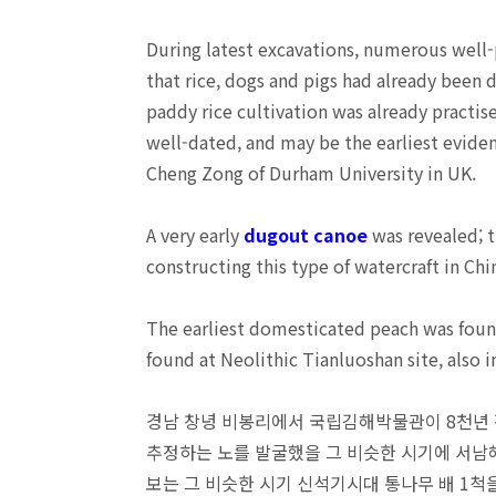
During latest excavations, numerous well-
that rice, dogs and pigs had already been 
paddy rice cultivation was already practis
well-dated, and may be the earliest evidenc
Cheng Zong of Durham University in UK.
A very early
dugout canoe
was revealed; t
constructing this type of watercraft in Chi
The earliest domesticated peach was foun
found at Neolithic Tianluoshan site, also i
경남 창녕 비봉리에서 국립김해박물관이 8천년 
추정하는 노를 발굴했을 그 비슷한 시기에 서남
보는 그 비슷한 시기 신석기시대 통나무 배 1척