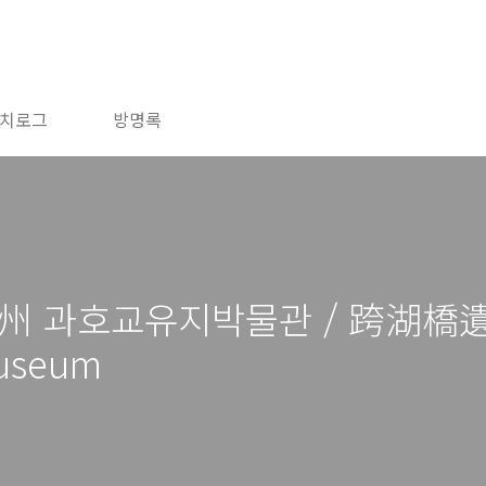
치로그
방명록
杭州 과호교유지박물관 / 跨湖橋
Museum