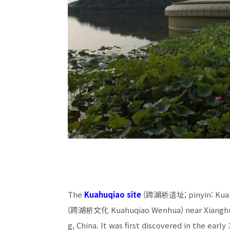
The
Kuahuqiao site
(跨湖桥遗址; pinyin: Kuahuqi
(跨湖桥文化 Kuahuqiao Wenhua) near Xianghu vi
g, China. It was first discovered in the early