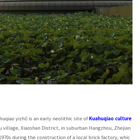
ao yizhi) is an early neolithic site of
Kuahuqiao culture
llage, Xiaoshan District, in suburban Hangzhou, Zhejian
 1970s during the construction of a local brick factory, whic