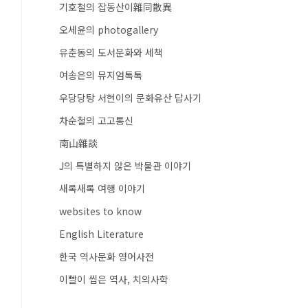
기호철의 잡동산이雜同散異
오세윤의 photogallery
유춘동의 도서문화와 세책
여송은의 뮤지엄톡톡
우당당탕 서현이의 문화유산 답사기
차순철의 고고통신
南山雜談
J의 특별하지 않은 박물관 이야기
새록새록 여행 이야기
websites to know
English Literature
한국 역사문화 영어사전
이빨이 씹은 역사, 치의사학