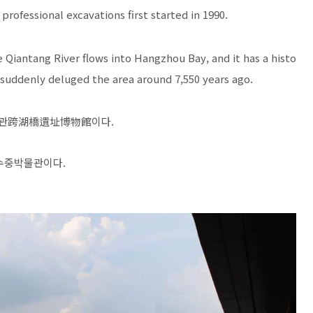
 professional excavations first started in 1990.
e Qiantang River flows into Hangzhou Bay, and it has a histo
e suddenly deluged the area around 7,550 years ago.
물관跨湖橋遺址博物館이다.
 수중박물관이다.