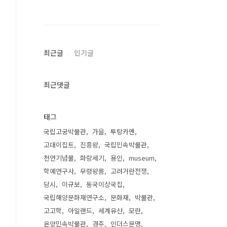
최근글
인기글
최근댓글
태그
국립고궁박물관
가을
투탕카멘
고대이집트
진흥왕
국립민속박물관
천연기념물
화랑세기
용인
museum
학예연구사
무령왕릉
고려거란전쟁
당시
이규보
동국이상국집
국립해양문화재연구소
문화재
박물관
고고학
아일랜드
세계유산
모란
온양민속박물관
경주
인더스문명