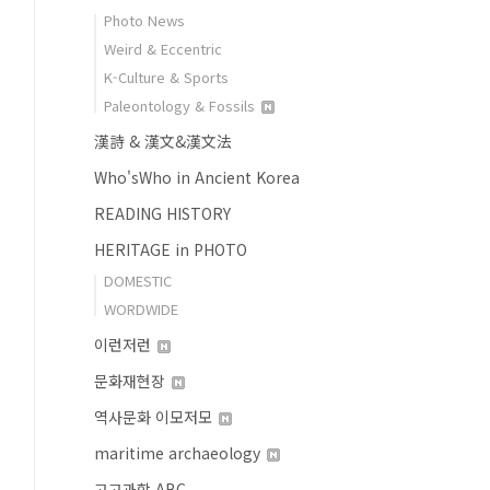
Photo News
Weird & Eccentric
K-Culture & Sports
Paleontology & Fossils
漢詩 & 漢文&漢文法
Who'sWho in Ancient Korea
READING HISTORY
HERITAGE in PHOTO
DOMESTIC
WORDWIDE
이런저런
문화재현장
역사문화 이모저모
maritime archaeology
고고과학 ABC