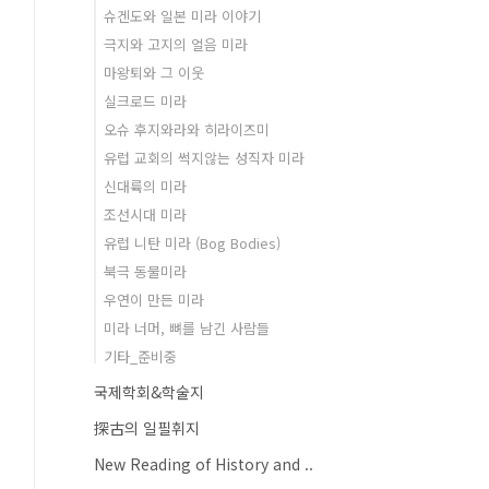
슈겐도와 일본 미라 이야기
극지와 고지의 얼음 미라
마왕퇴와 그 이웃
실크로드 미라
오슈 후지와라와 히라이즈미
유럽 교회의 썩지않는 성직자 미라
신대륙의 미라
조선시대 미라
유럽 니탄 미라 (Bog Bodies)
북극 동물미라
우연이 만든 미라
미라 너머, 뼈를 남긴 사람들
기타_준비중
국제학회&학술지
探古의 일필휘지
New Reading of History and ..