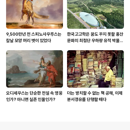
9,500만년 전 스피노사우루스는
한국고고학은 꿈도 꾸지 못할 홍산
칼날 모양 머리 볏이 있었다
문화의 최첨단 우하량 유적 박물관
[신화통신]
오디세우스는 단순한 전설 속 영웅
더는 방치할 수 없는 책 공해, 이제
인가? 아니면 실존 인물인가?
분서갱유를 단행할 때다