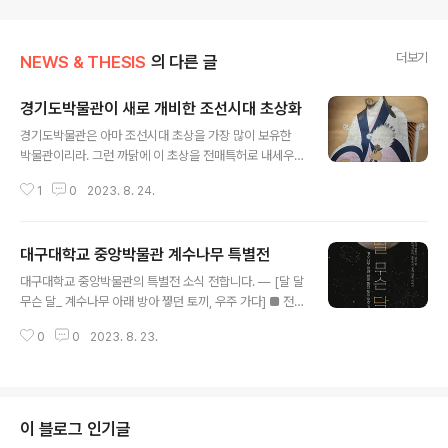
더보기
NEWS & THESIS
의 다른 글
경기도박물관이 새로 개비한 조선시대 초상화
글 내용
경기도박물관은 아마 조선시대 초상을 가장 많이 보유한
박물관이리라. 그런 까닭에 이 초상을 전매특허로 내세우
는데, 근자 경기지역을 무대로 활동한 조선시대 사대부들
1
0
2023. 8. 24.
초상 코너를 개비했다. 이 코너 대문은 다음과 같거니와 그
주요 전시작을 사진으로 감상한다. 경기인을 만나다 Meet
GyeongGi People 초상화는 어느 특정 인물을 그린 그
대구대학교 중앙박물관 계수나무 특별전
림이다. 옛 조상들에게 초상화는 단지 기록이나 예술 작품
글 내용
만을 의미하지 않았다. 제작을 준비하는 시점부터 정성을
대구대학교 중앙박물관의 특별전 소식 전합니다. — [달 달
다했으며, 완성 후에는 살아있는 사람과 똑같이 여겼다. 초
무슨 달_ 계수나무 아래 방아 찧던 토끼, 우주 가다] ■ 전
상화는 다른 그림과 비교하여 실제와 똑같게 표현해야 하
시기간: 2023. 8. 17. ~ 10. 31. 10:00~17:00(기간 중
는 '사실성'이 매우 중요시되었다. 얼굴의 표정은 물론 흉터
0
0
2023. 8. 23.
평일, 공휴일 휴관) ■ 전시장소: 대구대학교 중앙박물관 성
점 수염 한 올까지 상세하게 그렸다. 또한 초상화는 걸모습
산복합문화공간(성산홀 L층) — 이번 특별전은 ‘신화에서
뿐 아니라 주인공의 성격이나 ..
부터 과학까지’, 우리네 염원이 담긴 달에 대한 이야기입니
다. . 총 3부로 구성된 전시는 1부 ‘달을 읽다 : 달과 민속’에
서 ‘하늘과 닿은 달, 설화와 신화가 되다.’, 2부 ‘달을 감상하
이 블로그 인기글
다 : 달과 예술’에서 ‘창작의 영감을 주는 달, 달 ART가 되