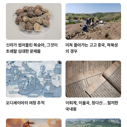
다.’, 3부 ‘달로 향하다 : 달과 과학’에서 ‘우주를 향한 발자
국, 달 미래가 되다.’로 이어집니다. 전시에는 달을 소재로
한 다양하고 매..
신라가 씹어돌린 복숭아, 그것이
미쳐 돌아가는 고고 중국, 하북성
초래할 심대한 문제들
의 경우
오디세이아의 여정 추적
이퇴계, 이율곡, 정다산....철저한
국내용