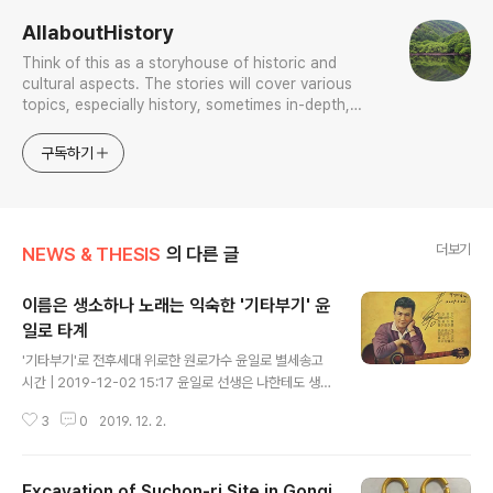
AllaboutHistory
Think of this as a storyhouse of historic and
cultural aspects. The stories will cover various
topics, especially history, sometimes in-depth,
sometimes with a light touch. One constant
approach will be to resist any common sense or
구독하기
generalized viewpoint
더보기
NEWS & THESIS
의 다른 글
이름은 생소하나 노래는 익숙한 '기타부기' 윤
일로 타계
글 내용
'기타부기'로 전후세대 위로한 원로가수 윤일로 별세송고
시간 | 2019-12-02 15:17 윤일로 선생은 나한테도 생소
하니, 나보다 연배가 훨씬 젊은 가요 담당 기자들한테는 어
3
0
2019. 12. 2.
떻겠는가? 다만 그의 대표작으로 거론하는 저 '기타부기'(
'키타부기'로 발표되었을 것이다)는 그것을 애초에 부른 가
수가 윤일로라는 사실을 모르는 이 천지라 해도, 그 가사 리
Excavation of Suchon-ri Site in Gongj
듬을 들으면 "아! 저 노래?" 하는 반응을 보이리라. 유튜브