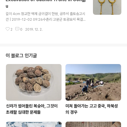
로 검색하니 가장 최근의 근황으로 2016년 방송에 출현해
u
글 내용
저 노래를 부르는 선생이 등장하는데, 저때만 해도 제법 정
길이 4㎝ 정교한 백제 금귀걸이 한쌍, 공주서 출토송고시
정한 모습이라, 하지만 팔순 노인들은 밤새 안녕이라 하지
간 | 2019-12-02 09:26수촌리 고분군 토광묘서 목걸이
않던가? 언제 어찌될 지 모르는 연세이니, 선생 역시 그렇
구슬과 함께 나와 1,600 year old Pair of Baekje Gol
게 한 세상 풍미하다 갔나 보다. 기타 그의 노래들도 혹 내
2
0
2019. 12. 2.
d Earings Found at the Site Excavated from late
가 들으면..
4c Pit tomb, alongside Bead Necklace 長さ4㎝
洗練された百済の金のイヤリングのペア、プリンセ
スで出土公州水村里遺跡土壙墓でネックレスビー
ズと一緒に出て Dec. 2 ( Seoul = Yonhapnews) --
이 블로그 인기글
Believed to have been made as early as the en
d of the 4th century AD before Baekje moved th
e capital from Seoul t..
신라가 씹어돌린 복숭아, 그것이
미쳐 돌아가는 고고 중국, 하북성
초래할 심대한 문제들
의 경우