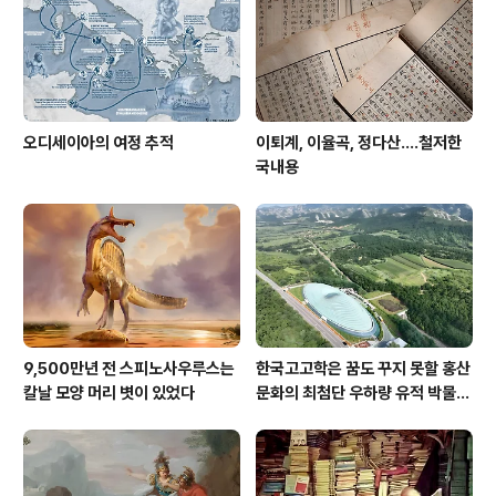
오디세이아의 여정 추적
이퇴계, 이율곡, 정다산....철저한
국내용
9,500만년 전 스피노사우루스는
한국고고학은 꿈도 꾸지 못할 홍산
칼날 모양 머리 볏이 있었다
문화의 최첨단 우하량 유적 박물관
[신화통신]