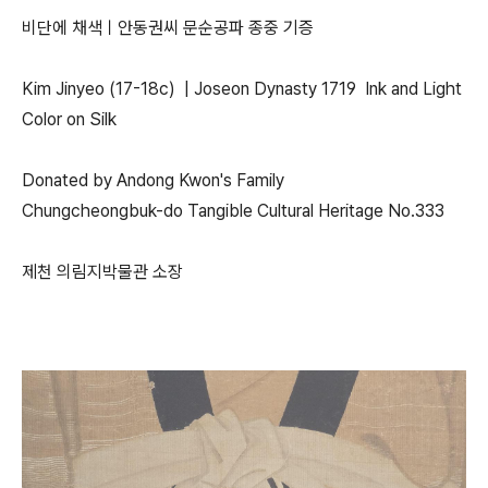
비단에 채색ㅣ안동권씨 문순공파 종중 기증
Kim Jinyeo (17-18c) | Joseon Dynasty 1719 Ink and Light
Color on Silk
Donated by Andong Kwon's Family
Chungcheongbuk-do Tangible Cultural Heritage No.333
제천 의림지박물관 소장