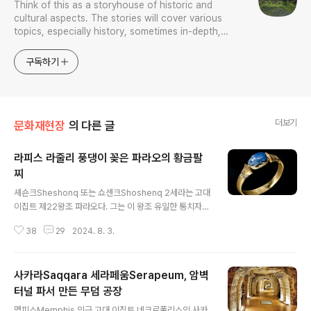
Think of this as a storyhouse of historic and
cultural aspects. The stories will cover various
topics, especially history, sometimes in-depth,
sometimes with a light touch. One constant
approach will be to resist any common sense or
구독하기
generalized viewpoint
더보기
문화재현장
의 다른 글
라피스 라줄리 풍댕이 꽂은 파라오의 황금팔
찌
글 내용
셰숀크Sheshonq 또는 쇼센크Shoshenq 2세라는 고대
이집트 제22왕조 파라오다. 그는 이 왕조 유일한 통치자
로, 그의 무덤은 도굴되지 않았다. (이 분 정확히 외래어 표
38
29
2024. 8. 3.
기법이 무엇인지 모르겠다. 일단 저리 적어둔다.) 그의 마지
막 안식처는 1939년 피에르 몽테Pierre Montet가 타니
스Tanis에 있는 프수센네스 Psusennes 1세 무덤 뒷방a
사카라Saqqara 세라페움Serapeum, 암벽
ntechamber에서 발견했다. 그의 관 뚜껑은 그해 3월 2
0일 이집트 파루크Farouk 왕이 보는 앞에서 열렸다. 아름
터널 파서 만든 무덤 공장
글 내용
다운 매 머리 은관과 황금제 장례용 마스크와 함께, 많은 보
멤피스Memphis 인근 고대 이집트 네크로폴리스인 사카