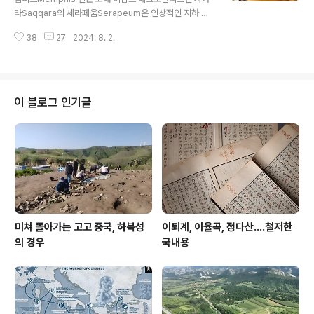
석으로 장식한 팔찌와 장식품이 껴묻거리로 발견됐다. 가
라Saqqara의 세라페움Serapeum은 인상적인 지하 무
면은 왕 얼굴에 씌워진 상태였다. 사진은 그의 팔찌 brace
덤이다. 고대 이집트 신왕국 제19왕조 시대(기원전 1300
let 다. 금으로 제작했고 라피스 라줄리 lap..
38
27
2024. 8. 2.
년경)에 건설된 이 건축물은 바위를 깎아 만든 일련의 커다
란 터널과 방들을 특징으로 한다. "갤러리"로 알려진 주요
터널은 길이가 약 100m이고 폭은 약 8m다. 그 안에 있는
무덤들은 각각 단단한 화강암으로 조각되어 있고 100톤에
달하는 거대한 화강암 석관이 있다.저 유적은 앞으로 자세
이 블로그 인기글
히 소개할 기회가 있을 테니 일단은 맛뵈기로만 생각해주
셨으면 한다.
미쳐 돌아가는 고고 중국, 하북성
이퇴계, 이율곡, 정다산....철저한
의 경우
국내용