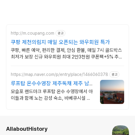
http://m.coupang.com
광고
쿠팡 제천의림지 매일 오픈되는 와우회원 특가
쿠팡, 빠른 예약, 편리한 결제, 안심 환불, 매일 7시 골드박스
최저가 보장 신규 와우회원 최대 2만3천원 쿠폰팩+5% 추가
적립 혜택! 여행도 이제 쿠팡에서!
https://map.naver.com/p/entry/place/1466060378
광고
루프탑 온수수영장 제주독채 제주 남쪽
럭셔리 힐링숙소
모슬포 랜드마크 루프탑 온수 수영장에서 아
이들과 함께 노는 감성 숙소, 바베큐시설 제
주남쪽 중문 모슬포 여행에 딱, 가족맞춤 독
채숙소, 도보가능 맛집 편의시설
로그 정보
AllaboutHistory