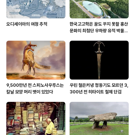
오디세이아의 여정 추적
한국고고학은 꿈도 꾸지 못할 홍산
문화의 최첨단 우하량 유적 박물관
[신화통신]
9,500만년 전 스피노사우루스는
우린 철은커녕 청동기도 모르던 3,
칼날 모양 머리 볏이 있었다
300년 전 히타이트 철제 단검