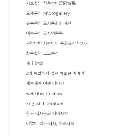
기호철의 잡동산이雜同散異
오세윤의 photogallery
유춘동의 도서문화와 세책
여송은의 뮤지엄톡톡
우당당탕 서현이의 문화유산 답사기
차순철의 고고통신
南山雜談
J의 특별하지 않은 박물관 이야기
새록새록 여행 이야기
websites to know
English Literature
한국 역사문화 영어사전
이빨이 씹은 역사, 치의사학