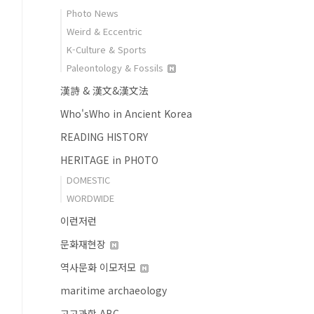
Photo News
Weird & Eccentric
K-Culture & Sports
Paleontology & Fossils
漢詩 & 漢文&漢文法
Who'sWho in Ancient Korea
READING HISTORY
HERITAGE in PHOTO
DOMESTIC
WORDWIDE
이런저런
문화재현장
역사문화 이모저모
maritime archaeology
고고과학 ABC