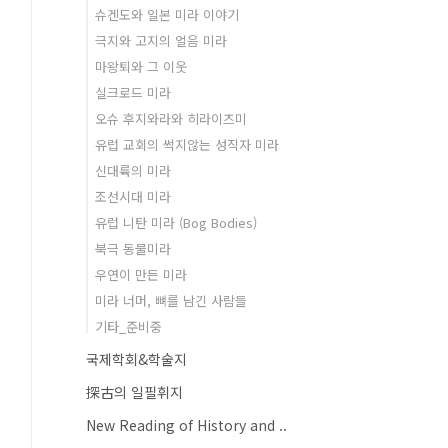
슈겐도와 일본 미라 이야기
극지와 고지의 얼음 미라
마왕퇴와 그 이웃
실크로드 미라
오슈 후지와라와 히라이즈미
유럽 교회의 썩지않는 성직자 미라
신대륙의 미라
조선시대 미라
유럽 니탄 미라 (Bog Bodies)
북극 동물미라
우연이 만든 미라
미라 너머, 뼈를 남긴 사람들
기타_준비중
국제학회&학술지
探古의 일필휘지
New Reading of History and ..