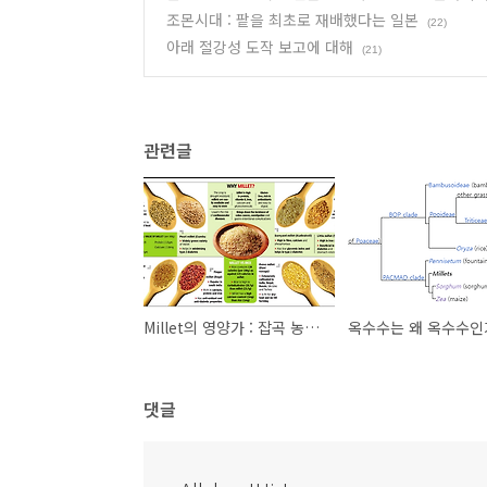
조몬시대 : 팥을 최초로 재배했다는 일본
(22)
아래 절강성 도작 보고에 대해
(21)
관련글
Millet의 영양가 : 잡곡 농경의 경쟁력
옥수수는 왜 옥수수인
댓글