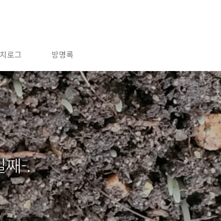
치로그
방명록
째-.