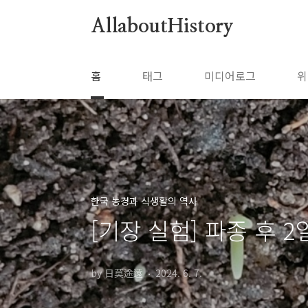
본문 바로가기
AllaboutHistory
홈
태그
미디어로그
위
한국 농경과 식생활의 역사
[기장 실험] 파종 후 2일
by 日莫途遠
2024. 6. 7.