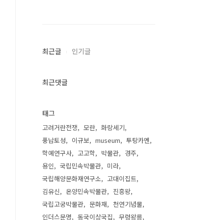
최근글
인기글
최근댓글
태그
고려거란전쟁
모란
화랑세기
풍납토성
이규보
museum
투탕카멘
학예연구사
고고학
박물관
경주
용인
국립민속박물관
미라
국립해양문화재연구소
고대이집트
김유신
온양민속박물관
진흥왕
국립고궁박물관
문화재
천연기념물
인더스문명
동국이상국집
무령왕릉