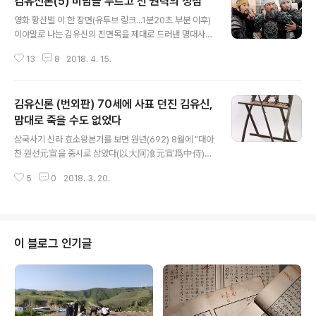
김유신론(5) 비담을 누르고 선 권력의 정점
글 내용
영화 황산벌 이 한 장면(유투브 링크...1분20초 부분 이후)
이야말로 나는 김유신의 진면목을 제대로 드러낸 명대사로
본다. 신라 최초 여왕이라 해서 즉위 과정에 적지 않은 우여
13
8
2018. 4. 15.
곡절을 빚었을 김덕만金德曼도 인간이면 누구나 겪는 순
간에 도달했으니, 세월의 무게를 이기지 못하고는 이젠 영
영 돌아올 수 없는 강을 건너기 직전이었다. 이미 즉위할 무
김유신론 (번외판) 70세에 사표 던진 김유신,
렵 제법 나이가 들었을 그가 마침내 쓰러진 것이다. 재위 1
6년(647) 새해가 개막하면서 몸져 눕자, 차기 왕위계승권
맘대로 죽을 수도 없었다
글 내용
자를 중심으로 권력 재편에 들어갔다. 신라 조정은 선덕과
삼국사기 신라 효소왕본기를 보면 원년(692) 8월에 "대아
같은 전철, 곧 또 한 명의 여주女主를 피하고자, 선덕에게
찬 원선元宣을 중시로 삼았다(以大阿飡元宣爲中侍)로
서 후사를 생산하고자 안간힘을 썼으나, 모든 노력이 수포
삼았다"고 하고, 그 3년 뒤인 같은 왕 4년(695) 겨울 10월
로 돌아가고 말아, 이젠 성골로는 남녀를 통털어 마지막으
5
0
2018. 3. 20.
에는 "중시 원선이 늙어서 관직에서 물러났다(中侍元宣
로 남은 그의 사촌동생 ..
退老)"고 한다. 이 원선은 김원선金元宣이니, 삼국사기나
삼국유사에는 그 계보가 보이지 않으나, 화랑세기에 의하
면 김흠순金欽純의 아홉 아들 중 여섯째다. 그가 언제 출
생했는지는 알 수가 없다. 다만 그 출생 시기를 대략 짐작할
이 블로그 인기글
근거는 있다. 그의 아버지 김흠순은 삼국사기와 삼국유사
에는 생몰년이 없지만, 김유신 동생이라 했으니, 형이 태어
난 595년 이후 출생해야 한다. 화랑세기에는 그가 599년,
건복建福 16년이자 진평왕 21년에 태어나 82세로 장수
하고는 문무제文武帝 20..