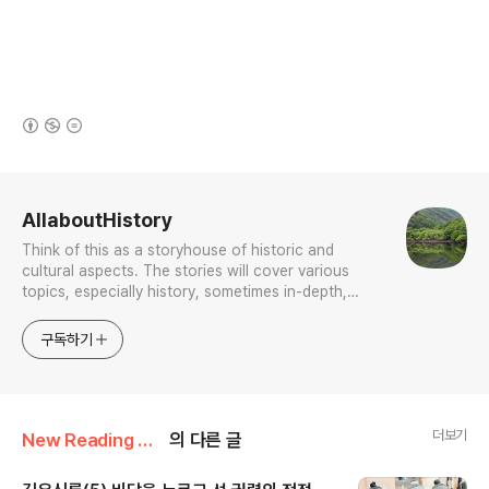
(새창열림)
로그 정보
AllaboutHistory
Think of this as a storyhouse of historic and
cultural aspects. The stories will cover various
topics, especially history, sometimes in-depth,
sometimes with a light touch. One constant
approach will be to resist any common sense or
구독하기
generalized viewpoint
더보기
New Reading of History and Histories
의 다른 글