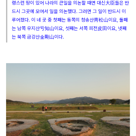
령스런 땅이 있어 나라의 큰일을 의논할 때면 대신大臣들은 반
드시 그곳에 모여서 일을 의논했다. 그러면 그 일이 반드시 이
루어졌다
. 이 네 곳 중 첫째는 동쪽의 청송산靑松山이요, 둘째
는 남쪽 우지산亏知山이요, 셋째는 서쪽 피전皮田이요, 넷째
는 북쪽 금강산金剛山이다.