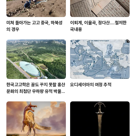
미쳐 돌아가는 고고 중국, 하북성
이퇴계, 이율곡, 정다산....철저한
의 경우
국내용
한국고고학은 꿈도 꾸지 못할 홍산
오디세이아의 여정 추적
문화의 최첨단 우하량 유적 박물관
[신화통신]