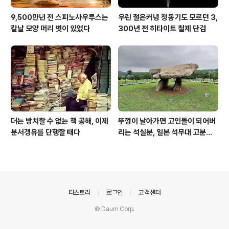
9,500만년 전 스피노사우루스는
우린 철은커녕 청동기도 모르던 3,
칼날 모양 머리 볏이 있었다
300년 전 히타이트 철제 단검
더는 방치할 수 없는 책 공해, 이제
뚜껑이 날아가면 고인돌이 되어버
분서갱유를 단행할 때다
리는 석실분, 일본 석무대 고분의
경우
의안내
티스토리
로그인
고객센터
© Daum Corp.