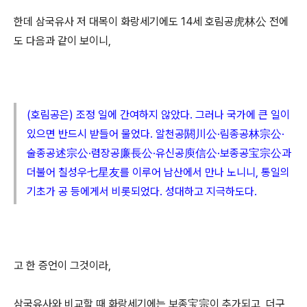
한데 삼국유사 저 대목이 화랑세기에도 14세 호림공虎林公 전에
도 다음과 같이 보이니,
(호림공은) 조정 일에 간여하지 않았다. 그러나 국가에 큰 일이
있으면 반드시 받들어 물었다. 알천공閼川公·림종공林宗公·
술종공述宗公·렴장공廉長公·유신공庾信公·보종공
宝宗公
과
더불어 칠성우七星友를 이루어 남산에서 만나 노니니, 통일의
기초가 공 등에게서 비롯되었다. 성대하고 지극하도다.
고 한 증언이 그것이라,
삼국유사와 비교할 때 화랑세기에는 보종宝宗이 추가되고, 더구