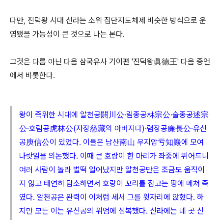
다만, 진덕왕 시대 신라는 소위 집단지도체제 비슷한 방식으로 운
영됐을 가능성이 큰 것으로 나는 본다.
그것은 다름 아닌 다음 삼국유사 기이편 '진덕왕眞德王' 다음 증언
에서 비롯한다.
왕이 즉위한 시대에 알천공閼川公·림종공林宗公·술종공述宗
公·호림공虎林公(자장慈藏의 아버지다)·렴장공廉長公·유신
공庾信公이 있었다. 이들은 남산南山 우지암亏知巖에 모여
나랏일을 의논했다. 이때 큰 호랑이 한 마리가 좌중에 뛰어드니
여러 사람이 놀라 벌떡 일어났지만 알천공만은 조금도 움직이
지 않고 태연히 담소하면서 호랑이 꼬리를 잡고는 땅에 메쳐 죽
였다. 알천공은 완력이 이처럼 세서 그를 윗자리에 앉혔다. 하
지만 모든 이는 유신공의 위엄에 심복했다. 신라에는 네 곳 신