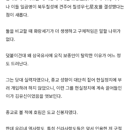
나 이들 일곱명이 북두칠성에 견주어 칠성우七星友를 결성했다는
점이 새롭다.
둘을 비교할 때 화랑세기가 더 생생하고 구체적임은 말할 나위가
없다.
덧붙이건대 왜 삼국유사에 오직 보종만이 탈락한 이유가 어느 정
도 드러난다.
그는 당대 실력자였으나, 종교 성향이 대단히 짙어 현실정치에 부
러 개입하려 하지 않았으니, 이런 그를 현실정치에 계속 끌어들인
이가 김유신이었음을 엿보인다.
종교로 볼 적에 호림은 도교 신봉자였다.
한데 우리네 역사학도, 특히 신라사학도들은 앞서 인용한 저 구절