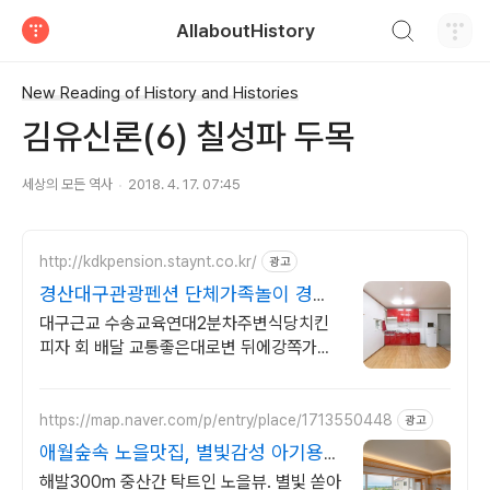
검색하기
AllaboutHistory
티스토리
New Reading of History and Histories
김유신론(6) 칠성파 두목
세상의 모든 역사
2018. 4. 17. 07:45
http://kdkpension.staynt.co.kr/
광고
경산대구관광펜션 단체가족놀이 경산
시내펜션 음식배달 바베규
대구근교 수송교육연대2분차주변식당치킨
피자 회 배달 교통좋은대로변 뒤에강쪽가족
단체 가족 친구 대구동성로 삼성라이온스야
구장 대구월드컵경기장 대구미술관 경산역
영대역
https://map.naver.com/p/entry/place/1713550448
광고
애월숲속 노을맛집, 별빛감성 아기용품
완벽구비, 대가족
해발300m 중산간 탁트인 노을뷰. 별빛 쏟아