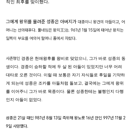
적인 최후를 맞이했다.
그에게 왕위를 물려준 성종은 아버지가
대종이니 왕건의 아들이고, 어
머니는 선의태후다. 풀네임은 왕치王治.
961년 1월 15일에 태어난
왕치는
일찍이 부모를 여의어 할머니 품에서 자랐다.
사촌형인
경종은 헌애왕후를 왕비로 맞았으니, 그가 바로 성종의 동
생이다. 경종이 승하할 적에 두 살 된 아들이 있었지만 너무 어려
대타로 오른 것이다. 이럴 때 보통은 자기 자식들로 후일을 기약하
게 되는데 성종은 조카를 아들처럼 돌보고, 결국에는 그에게 왕위
를 이어주니 그가 바로 목종이다. 물론 성종한테는 불행인지 다행
인지 아들이 없었다.
성종은 21살 때인 981년 8월 13일 즉위해 왕노릇 16년 만인 997년 11월 2
9일 사망했다.