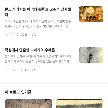
불교의 쇠퇴는 비익형秘匿形 군주를 강화했
다
글 내용
고려시대는 불교국가라 해도 다름이 없으니, 이른바 정통
유학자라는 자 중에는 시대 분위기를 읽지 못하고 요즘 한
국사회 일부 개독이 여타 종교에 대하여 취하는 발본색원
1
0
2018. 1. 29.
적인 사상을 지닌 이도 없지는 않았지만, 이는 찻잔 속 태풍
이라 대부분은 불교에 대하여 관대했으며, 양교 조화를 꾀
했다. 하지만 조선왕조가 건국하면서, 그 건국 주체 세력이
탁상에서 안출한 박제가의 수레론
성리학으로 무장한 이 천지라, 주희라는 요망한 이는 그 자
글 내용
신 중 노릇을 했으면서도 불교에 대해서는 불구대천 원수
조선 후기 실학을 논하면서 개중 하나로 박제가를 언급하
로 삼았으니, 그를 조술한 자들은 신통방통하게도 고려가
면서 그가 수레 사용을 적극 주창한 점을 높이 평가하지
멸망할 수 밖에 없으며, 조선이 건국할 수밖에 없던 정당성
만 이는 얼토당토 않는 주장이다. 한반도 사람들이 수레를
을 불교에서 찾았으니. 그리하여 불교에 대해서는 시종하
1
0
2018. 1. 26.
몰라 수레를 사용하지 않은 것 아니다. 산이 전국토 7할이
여 부패의 온상으로 지목하여 그것을 퇴출하고자 안간힘을
었기 때문이다. 수레를 사용하려면 첫째. 지금의 고속도로
썼다. 한데 우리가 이에서 주목해야 할 점..
같은 도로가 구비되어야 하며 둘째, 그런 도로는 높낮이 차
이가 현격히 낮아야 하니셋째, 그런 까닭에 소백이며 태백
이며 차령산맥 등지는 터널을 뚫어야 했다. 이것 없이 수레
이 블로그 인기글
사용 운운은 다 개소리라, 설혹 수레가 있다한들 도로를 만
들지 못하니 무슨 소용이 있으리리오? 박제가의 꿈은 그 2
00년 뒤에 이룩하게 되니첫째, 일본넘들이니, 그들이 만든