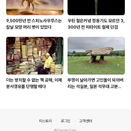
9,500만년 전 스피노사우루스는
우린 철은커녕 청동기도 모르던 3,
칼날 모양 머리 볏이 있었다
300년 전 히타이트 철제 단검
더는 방치할 수 없는 책 공해, 이제
뚜껑이 날아가면 고인돌이 되어버
분서갱유를 단행할 때다
리는 석실분, 일본 석무대 고분의
경우
의안내
티스토리
로그인
고객센터
© Daum Corp.