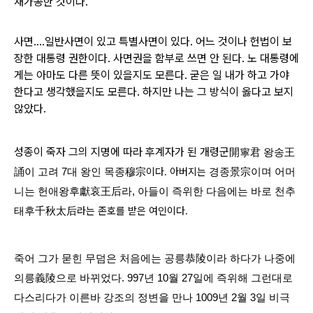
재가공한 것이다.
사면....일반사면이 있고 특별사면이 있다. 어느 것이나 헌법이 보
장한 대통령 권한이다.
사면권을 함부로 쓰면 안 된다.
노 대통령에
게는 아마도 다른 뜻이 있을지도 모른다. 굳은 일 내가 하고 가야
한다고 생각했을지도 모른다.
하지만 나는 그 방식이 옳다고 보지
않았다.
성종이 죽자 그의 지명에 따라 후계자가 된 개령군
開寧君
왕송王
穆宗이다. 아버지는
誦이 고려 7대 왕인 목종
경종景宗이며 어머
니는
헌애왕후獻哀王后라, 아들이 즉위한 다음에는 바로 천추
千秋太后라는 존호를 받은 여인이다.
태후
죽어 그가 묻힌 무덤은 처음에는 공릉
恭陵이라 하다가 나중에
의릉義陵으로 바뀌었다.
997년 10월 27일에 즉위해 그런대로
다스리다가 이른바 강조의 정변을 만나 1009년 2월 3일 비극