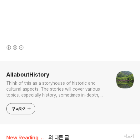
(새창열림)
로그 정보
AllaboutHistory
Think of this as a storyhouse of historic and
cultural aspects. The stories will cover various
topics, especially history, sometimes in-depth,
sometimes with a light touch. One constant
approach will be to resist any common sense or
구독하기
generalized viewpoint
더보기
New Reading of History and Histories
의 다른 글