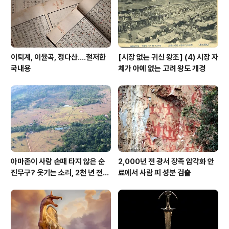
경인선이며 경부선하는 철도가 그것이고 둘째, 박정희니, 1
970년 개통한 경부고속도로가..
이퇴계, 이율곡, 정다산....철저한
[시장 없는 귀신 왕조] (4) 시장 자
국내용
체가 아예 없는 고려 왕도 개경
아마존이 사람 손때 타지 않은 순
2,000년 전 광서 장족 암각화 안
진무구? 웃기는 소리, 2천 년 전에
료에서 사람 피 성분 검출
이미 사람 바글바글