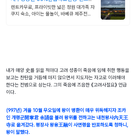
무료/할인 이벤트 중
렌트카무료, 프라이빗한 넓은 정원 대가족 자
쿠지 숙소, 아이는 물놀이, 바베큐 제주전통
돌집을 현대적으로 해석한 넓고 멋진 숙소,
실내 자쿠지, 프라이빗 바베큐
내가 매양 史를 읽을 적마다 고려 성종이 죽음에 임해 취한 행동을
보고는 찬탄을 거듭해 마지 않으면서 지도자는 자고로 이러해야
한다는 전범으로 삼는다.
그의 죽음에 즈음한 《고려사절요》 언급
이다.
(997년) 겨울 10월 무오일에 왕이 병환이 매우 위독해지자 조카
인 개령군開寧君 송誦을 불러 왕위를 전하고는 내천왕사內天王
寺로 옮겨갔다. 평장사 왕융王融이 사면령을 반포하도록 청하니,
왕이 말했다.