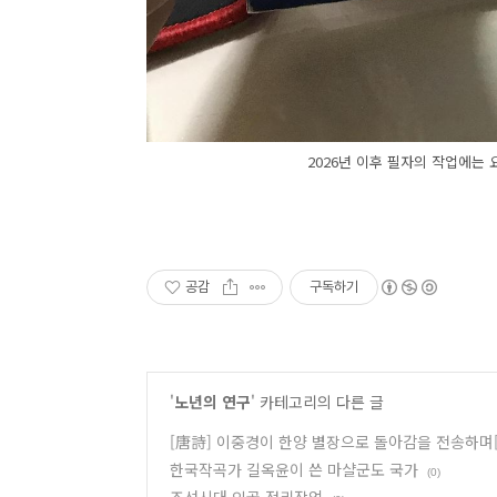
2026년 이후 필자의 작업에는
공감
구독하기
'
노년의 연구
' 카테고리의 다른 글
[唐詩] 이중경이 한양 별장으로 돌아감을 전송하
한국작곡가 길옥윤이 쓴 마샬군도 국가
(0)