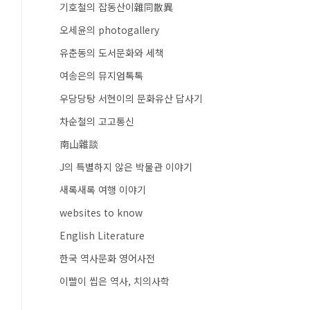
기호철의 잡동산이雜同散異
오세윤의 photogallery
유춘동의 도서문화와 세책
여송은의 뮤지엄톡톡
우당당탕 서현이의 문화유산 답사기
차순철의 고고통신
南山雜談
J의 특별하지 않은 박물관 이야기
새록새록 여행 이야기
websites to know
English Literature
한국 역사문화 영어사전
이빨이 씹은 역사, 치의사학