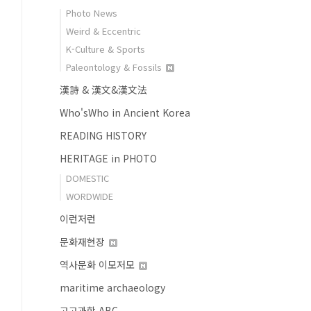
Photo News
Weird & Eccentric
K-Culture & Sports
Paleontology & Fossils
漢詩 & 漢文&漢文法
Who'sWho in Ancient Korea
READING HISTORY
HERITAGE in PHOTO
DOMESTIC
WORDWIDE
이런저런
문화재현장
역사문화 이모저모
maritime archaeology
고고과학 ABC