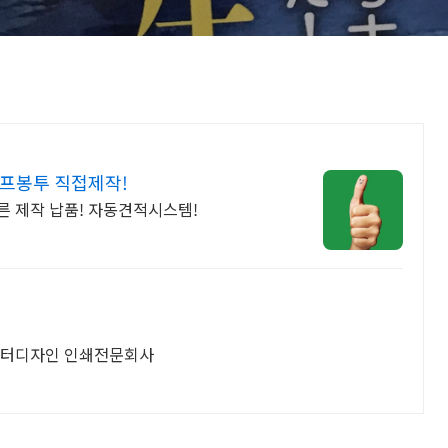
셀프봉투 직접제작!
빠른 제작 납품! 자동견적시스템!
 포스터디자인 인쇄전문회사