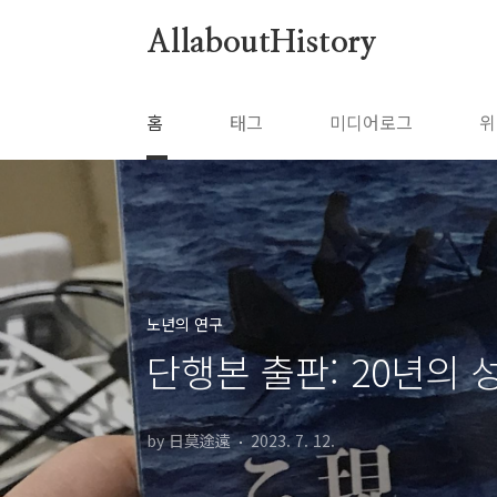
본문 바로가기
AllaboutHistory
홈
태그
미디어로그
위
노년의 연구
단행본 출판: 20년의 
by 日莫途遠
2023. 7. 12.