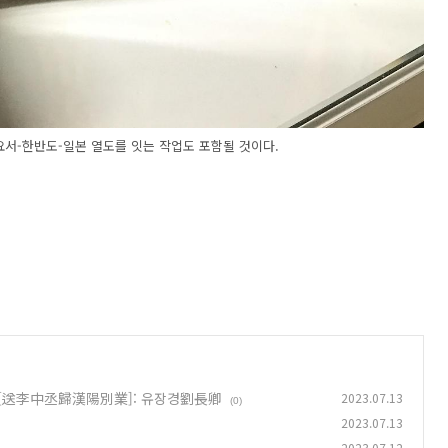
 요서-한반도-일본 열도를 잇는 작업도 포함될 것이다.
며[送李中丞歸漢陽別業]: 유장경劉長卿
2023.07.13
(0)
2023.07.13
2023.07.12