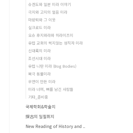
슈겐도와 일본 미라 이야기
극지와 고지의 얼음 미라
마왕퇴와 그 이웃
실크로드 미라
오슈 후지와라와 히라이즈미
유럽 교회의 썩지않는 성직자 미라
신대륙의 미라
조선시대 미라
유럽 니탄 미라 (Bog Bodies)
북극 동물미라
우연이 만든 미라
미라 너머, 뼈를 남긴 사람들
기타_준비중
국제학회&학술지
探古의 일필휘지
New Reading of History and ..