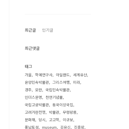
최근글
인기글
최근댓글
태그
가을
학예연구사
아일랜드
세계유산
온양민속박물관
그리스여행
미라
경주
모란
국립민속박물관
인더스문명
천연기념물
국립고궁박물관
동국이상국집
고려거란전쟁
박물관
무령왕릉
문화재
당시
고고학
이규보
풍납토성
museum
김유신
진흥왕