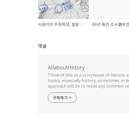
서원지의 부정확성, 필암서원의 경우
댓글
AllaboutHistory
Think of this as a storyhouse of historic a
topics, especially history, sometimes in-
approach will be to resist any common se
구독하기