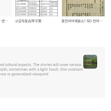
60년 동안 조수潮水만 연구했다는 조선시대 덕후
고갑자표古甲子表
중전마마께옵소? NO 전마마께옵서
nd cultural aspects. The stories will cover various
depth, sometimes with a light touch. One constant
nse or generalized viewpoint