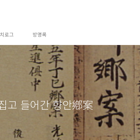
치로그
방명록
비집고 들어간 향안鄕案