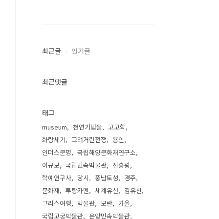
최근글
인기글
최근댓글
태그
museum
천연기념물
고고학
화랑세기
고려거란전쟁
용인
인더스문명
국립해양문화재연구소
이규보
국립민속박물관
진흥왕
학예연구사
당시
풍납토성
경주
문화재
투탕카멘
세계유산
김유신
그리스여행
박물관
모란
가을
국립고궁박물관
온양민속박물관