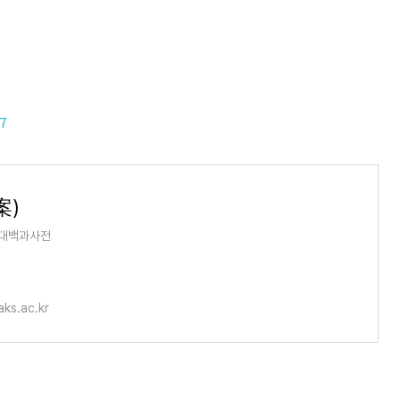
7
案)
대백과사전
aks.ac.kr