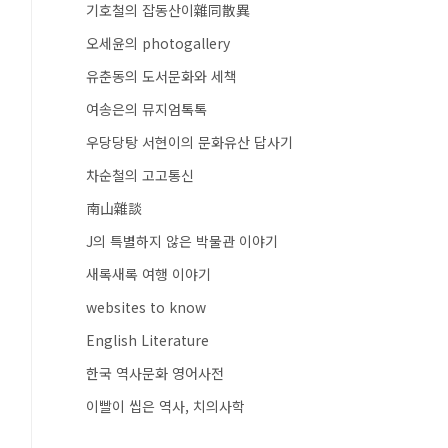
기호철의 잡동산이雜同散異
오세윤의 photogallery
유춘동의 도서문화와 세책
여송은의 뮤지엄톡톡
우당당탕 서현이의 문화유산 답사기
차순철의 고고통신
南山雜談
J의 특별하지 않은 박물관 이야기
새록새록 여행 이야기
websites to know
English Literature
한국 역사문화 영어사전
이빨이 씹은 역사, 치의사학