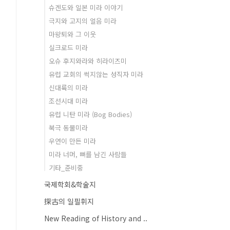
슈겐도와 일본 미라 이야기
극지와 고지의 얼음 미라
마왕퇴와 그 이웃
실크로드 미라
오슈 후지와라와 히라이즈미
유럽 교회의 썩지않는 성직자 미라
신대륙의 미라
조선시대 미라
유럽 니탄 미라 (Bog Bodies)
북극 동물미라
우연이 만든 미라
미라 너머, 뼈를 남긴 사람들
기타_준비중
국제학회&학술지
探古의 일필휘지
New Reading of History and ..