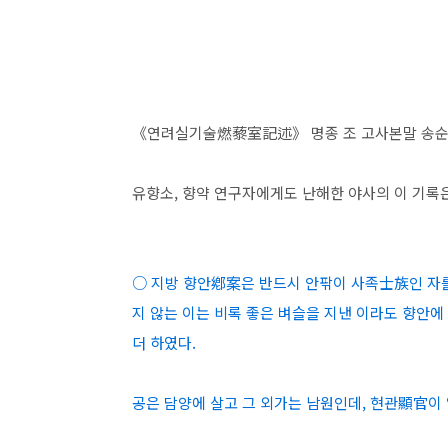
《연려실기술燃藜室記述》 명종 조 고사본말 송순宋純(
유향소, 향약 연구자에게도 난해한 야사의 이 기록
○ 지방 향안鄕案은 반드시 안팎이 사족士族인 자를
지 않는 이는 비록 좋은 벼슬을 지낸 이라도 향안
더 하였다.
공은 담양에 살고 그 외가는 남원인데, 현관顯官이 