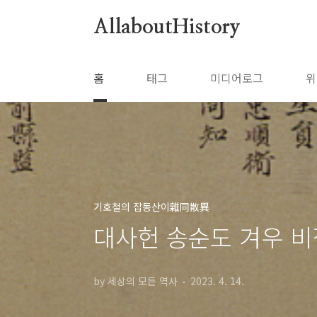
본문 바로가기
AllaboutHistory
홈
태그
미디어로그
위
기호철의 잡동산이雜同散異
대사헌 송순도 겨우 
by 세상의 모든 역사
2023. 4. 14.