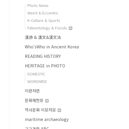
Photo News
Weird & Eccentric
K-Culture & Sports
Paleontology & Fossils
漢詩 & 漢文&漢文法
Who'sWho in Ancient Korea
READING HISTORY
HERITAGE in PHOTO
DOMESTIC
WORDWIDE
이런저런
문화재현장
역사문화 이모저모
maritime archaeology
고고과학 ABC