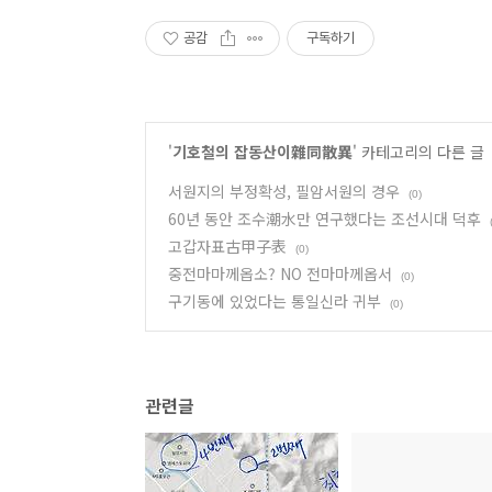
공감
구독하기
'
기호철의 잡동산이雜同散異
' 카테고리의 다른 글
서원지의 부정확성, 필암서원의 경우
(0)
60년 동안 조수潮水만 연구했다는 조선시대 덕후
고갑자표古甲子表
(0)
중전마마께옵소? NO 전마마께옵서
(0)
구기동에 있었다는 통일신라 귀부
(0)
관련글