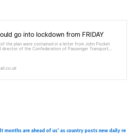
ould go into lockdown from FRIDAY
 of the plan were contained in a letter from John Pocket
al director of the Confederation of Passenger Transport, t
rs in Wales, which was posted on Twitter.
ail.co.uk
lt months are ahead of us' as country posts new daily re