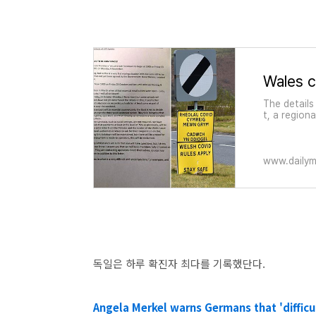
Wales c
The details
t, a region
o its membe
www.dailym
독일은 하루 확진자 최다를 기록했단다.
Angela Merkel warns Germans that 'difficu