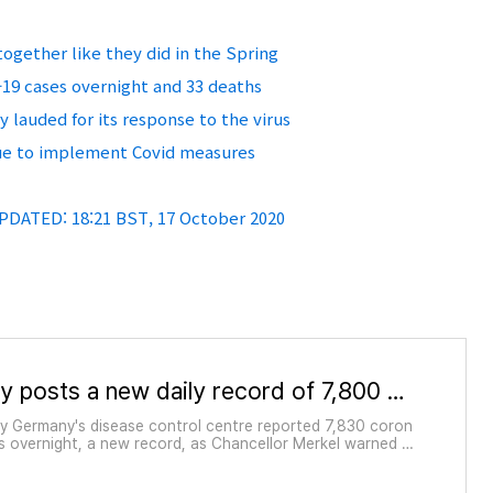
ogether like they did in the Spring
19 cases overnight and 33 deaths
y lauded for its response to the virus
nue to implement Covid measures
PDATED: 18:21 BST, 17 October 2020
Germany posts a new daily record of 7,800 coronavirus cases
y Germany's disease control centre reported 7,830 coron
s overnight, a new record, as Chancellor Merkel warned ci
e are 'difficult months are ahead of us'.