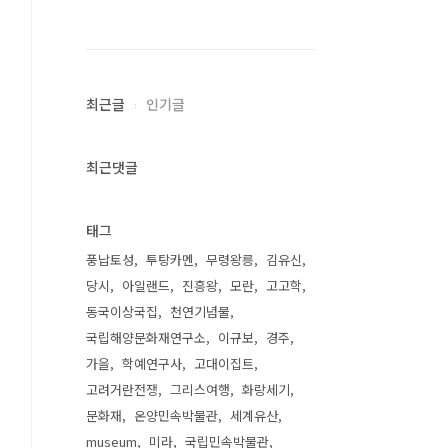
최근글
인기글
최근댓글
태그
풍납토성
투탕카멘
무령왕릉
김유신
당시
아일랜드
진흥왕
모란
고고학
동국이상국집
천연기념물
국립해양문화재연구소
이규보
경주
가을
학예연구사
고대이집트
고려거란전쟁
그리스여행
화랑세기
문화재
온양민속박물관
세계유산
museum
미라
국립민속박물관