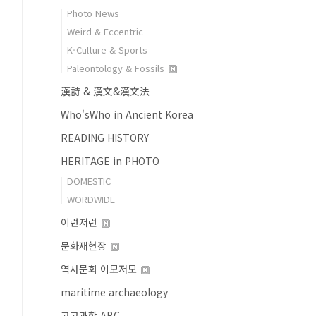
Photo News
Weird & Eccentric
K-Culture & Sports
Paleontology & Fossils
漢詩 & 漢文&漢文法
Who'sWho in Ancient Korea
READING HISTORY
HERITAGE in PHOTO
DOMESTIC
WORDWIDE
이런저런
문화재현장
역사문화 이모저모
maritime archaeology
고고과학 ABC