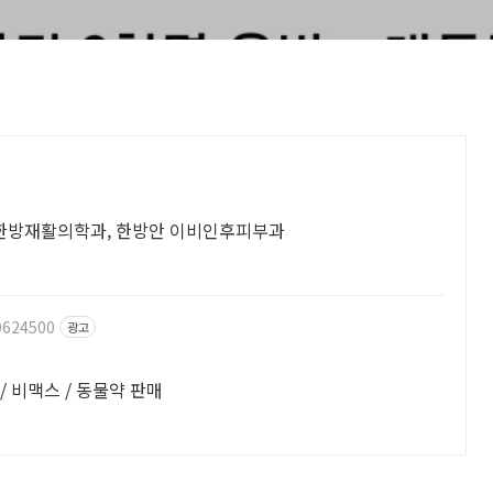
, 한방재활의학과, 한방안 이비인후피부과
9624500
광고
효천지구 위치 글루콤 / 마이타민 / 셀티아이 / 비맥스 / 동물약 판매