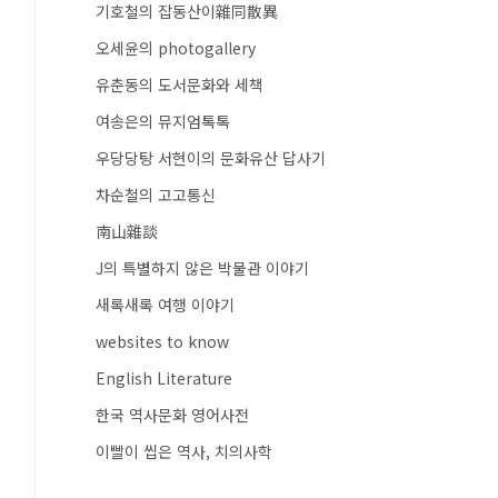
기호철의 잡동산이雜同散異
오세윤의 photogallery
유춘동의 도서문화와 세책
여송은의 뮤지엄톡톡
우당당탕 서현이의 문화유산 답사기
차순철의 고고통신
南山雜談
J의 특별하지 않은 박물관 이야기
새록새록 여행 이야기
websites to know
English Literature
한국 역사문화 영어사전
이빨이 씹은 역사, 치의사학