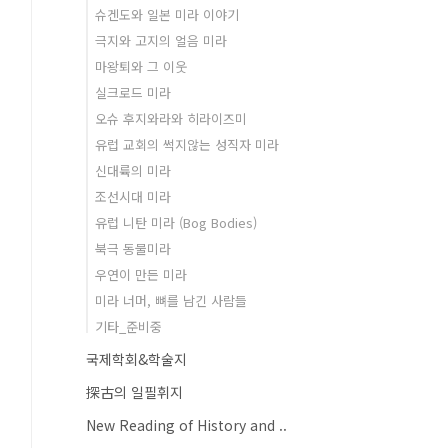
슈겐도와 일본 미라 이야기
극지와 고지의 얼음 미라
마왕퇴와 그 이웃
실크로드 미라
오슈 후지와라와 히라이즈미
유럽 교회의 썩지않는 성직자 미라
신대륙의 미라
조선시대 미라
유럽 니탄 미라 (Bog Bodies)
북극 동물미라
우연이 만든 미라
미라 너머, 뼈를 남긴 사람들
기타_준비중
국제학회&학술지
探古의 일필휘지
New Reading of History and ..