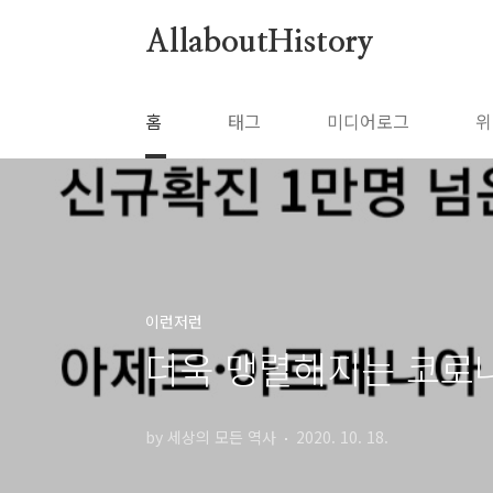
본문 바로가기
AllaboutHistory
홈
태그
미디어로그
위
이런저런
더욱 맹렬해지는 코로
by 세상의 모든 역사
2020. 10. 18.