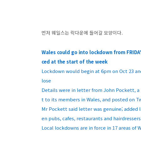
먼저 웨일스는 락다운에 들어갈 모양이다.
Wales could go into lockdown from FRIDAY a
ced at the start of the week
Lockdown would begin at 6pm on Oct 23 and la
lose
Details were in letter from John Pockett, a
t to its members in Wales, and posted on T
Mr Pockett said letter was genuine; added 
en pubs, cafes, restaurants and hairdresser
Local lockdowns are in force in 17 areas of