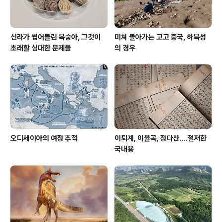
신라가 씹어돌린 복숭아, 그것이
미쳐 돌아가는 고고 중국, 하북성
초래할 심대한 문제들
의 경우
오디세이아의 여정 추적
이퇴계, 이율곡, 정다산....철저한
국내용