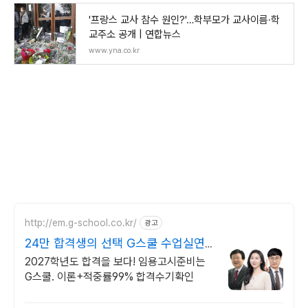
'프랑스 교사 참수 원인?'…학부모가 교사이름·학
교주소 공개 | 연합뉴스
www.yna.co.kr
http://em.g-school.co.kr/
광고
24만 합격생의 선택 G스쿨 수업실연,
음악실기 전문학원
2027학년도 합격을 보다! 임용고시준비는
G스쿨. 이론+적중률99% 합격수기확인