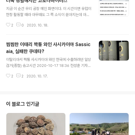
더욱 맹렬해지는 코로나바이러스
글 내용
지금 이 순간 우리 공장 메인 화면이다. 이 시간이면 유럽이
한창 활동할 때라 아무래도 그 쪽 소식이 쏟아지는데 아제
르바이잔 아르메니아 전쟁통 말고는 모조리 암울한 코로나
2
0
2020. 10. 18.
19 뉴스다. 잡힌다는 소식은 없고 맹렬함밖에 없다. 기승이
더읙 심해 대체 어디가 끝인지도 모를 지경이다. 결국 집단
감염 말고는 대안이 없는 걸까? 다만 딱 하나 고무라면 그
찜찜한 이태리 짝퉁 와인 사시카이아 Sassic
기세는 분명 1차보다는 더 심각하나 공포감은 덜한 듯 하다
는 그것뿐이다. 그것이 비극이다. 지금 이 시간대에 아래와
aia, 실패한 쿠데타?
글 내용
같은 소식이 쏟아져 들어온다. 먼저 웨일스는 락다운에 들
이탈리아서 짝퉁 사시카이아 와인 한국에 수출하려던 일당
어갈 모양이다. Wales could go into lockdown from
검거(종합) 송고시간 2020-10-17 18:36 전성훈 기자
FRIDAY as leaked letter says a 'circuit breaker' i
저가 시칠리아 와인을 최고급으로 포장…홀로그램까지 위
s to be announc..
2
2
2020. 10. 17.
조 이탈리아서 짝퉁 사시카이아 와인 한국에 수출하려던
일당 검거(종합) | 연합뉴스 이탈리아서 짝퉁 사시카이아
와인 한국에 수출하려던 일당 검거(종합), 전성훈기자, 국
제뉴스 (송고시간 2020-10-17 18:36) www.yna.co.k
r 보도 혹은 그에 인용한 이탈리아 당국 발표만 액면 그대
이 블로그 인기글
로 믿는다면, 시도 단계에서 실패했다는 건데 글쎄 실패한
시도일까? 어째 상당 부문 실행되고서 들통난 사건 아닌가
하는 느낌을 지울 길 없다. "첫 납품 상자가 선적되기 직전
경찰이 들이닥치면서 이러한 계획은 물거품이 됐다." 그러
면서 짜가 사..