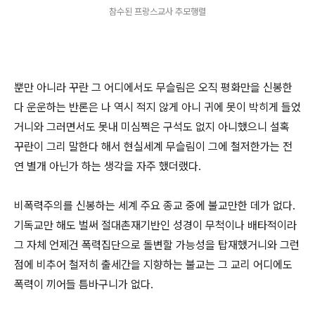
참수된 프랑스교사 추모행렬
뿐만 아니라 꾸란 그 어디에서도 무슬림은 오직 평화만을 신봉한
다 운운하는 반론은 나 역시 적지 않게 아니 귀에 못이 박히게 들었
거니와 그러면서도 못내 미심쩍은 구석도 없지 아니했으니 설혹
꾸란이 그리 말한다 해서 현실세계 무슬림이 그에 철저한가는 전
연 별개 아닌가 하는 생각을 자주 했더랬다.
비폭력주의를 신봉하는 세계 주요 종교 중에 불교만한 데가 없다.
기독교만 해도 벌써 절대촌재기반인 성경이 무척이나 배타적이라
그 자체 언제건 폭력집단으로 돌변할 가능성을 탑재했거니와 그런
점에 비추어 철저히 출세간을 지향하는 불교는 그 교리 어디에도
폭력이 끼어들 틈바구니가 없다.