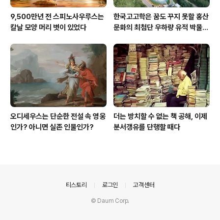
9,500만년 전 스피노사우루스는
한국고고학은 꿈도 꾸지 못할 홍산
칼날 모양 머리 볏이 있었다
문화의 최첨단 우하량 유적 박물관
[신화통신]
오디세우스는 단순한 전설 속 영웅
더는 방치할 수 없는 책 공해, 이제
인가? 아니면 실존 인물인가?
분서갱유를 단행할 때다
의안내
티스토리
로그인
고객센터
© Daum Corp.