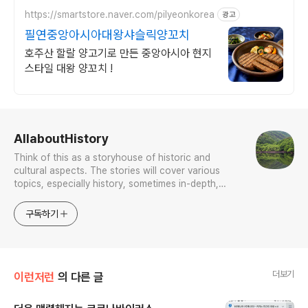
https://smartstore.naver.com/pilyeonkorea
광고
필연중앙아시아대왕샤슬릭양꼬치
호주산 할랄 양고기로 만든 중앙아시아 현지
스타일 대왕 양꼬치 !
로그 정보
AllaboutHistory
Think of this as a storyhouse of historic and
cultural aspects. The stories will cover various
topics, especially history, sometimes in-depth,
sometimes with a light touch. One constant
approach will be to resist any common sense or
구독하기
generalized viewpoint
더보기
이런저런
의 다른 글