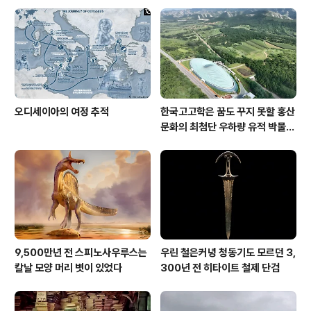
오디세이아의 여정 추적
한국고고학은 꿈도 꾸지 못할 홍산
문화의 최첨단 우하량 유적 박물관
[신화통신]
9,500만년 전 스피노사우루스는
우린 철은커녕 청동기도 모르던 3,
칼날 모양 머리 볏이 있었다
300년 전 히타이트 철제 단검