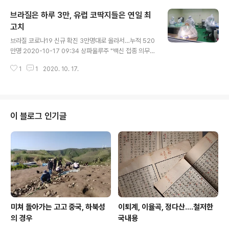
eta-Jones가 늙어버리고, 그리고 할배 마이클 더글러스
브라질은 하루 3만, 유럽 코딱지들은 연일 최
품에 안기고는 맘 정할 데 없이 방황하다가 마침내 정착한
데가 저 친구라 저 영화 수십 번은 봤어도 저 친구 이름을
고치
글 내용
실은 직전까지 몰랐다가 마침내 이 친구가 누군지 궁금해
브라질 코로나19 신규 확진 3만명대로 올라서…누적 520
하며 두들겨 보았더니 바네사 누얼라 커비 Vanessa Nual
만명 2020-10-17 09:34 상파울루주 "백신 접종 의무
a Kirby 라는 이름을 알아냈으니, 뭐 꼭 이름을 알아야 하
화"…전체 대상 주민은 4천500만명 브라질 코로나19 신
리고? 내가 알아준다 한들 저가 나를 알 턱이 없는데 공평
1
1
2020. 10. 17.
규 확진 3만명대로 올라서…누적 520만명 | 연합뉴스브라
치 ..
질 코로나19 신규 확진 3만명대로 올라서…누적 520만
명, 김재순기자, 국제뉴스 (송고시간 2020-10-17 09:3
4)www.yna.co.kr 코로나바이러스 계절성을 논했지만
남반구에 속한 브라질이 이 모양인 걸 보면 개소리 아닌가
이 블로그 인기글
싶기도 하다. 브라질이야 워낙 대국이고 무엇보다 슬럼가
천지라 그게 영 걸린다. 대국답게 확진자 숫자도 기하급수
증가 아닌가 한다. 자고 일어나면 최고치 경신…중부 유럽,
코로나19 어쩌나 2020-10-17 06:30 자고 일어나면 최
고치..
미쳐 돌아가는 고고 중국, 하북성
이퇴계, 이율곡, 정다산....철저한
의 경우
국내용