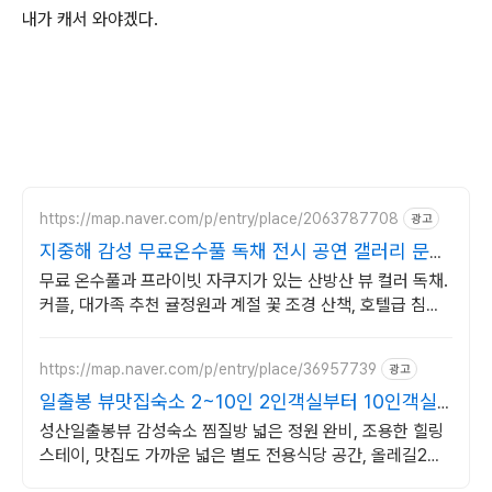
내가 캐서 와야겠다.
https://map.naver.com/p/entry/place/2063787708
광고
지중해 감성 무료온수풀 독채 전시 공연 갤러리 문화
공간
무료 온수풀과 프라이빗 자쿠지가 있는 산방산 뷰 컬러 독채.
커플, 대가족 추천 귤정원과 계절 꽃 조경 산책, 호텔급 침구
로 푹 쉬는 제주 감성 빌리지 독채.
https://map.naver.com/p/entry/place/36957739
광고
일출봉 뷰맛집숙소 2~10인 2인객실부터 10인객실
구성
성산일출봉뷰 감성숙소 찜질방 넓은 정원 완비, 조용한 힐링
스테이, 맛집도 가까운 넓은 별도 전용식당 공간, 올레길2코
스 바로 옆, 트레킹후 힐링에 좋은 숙소