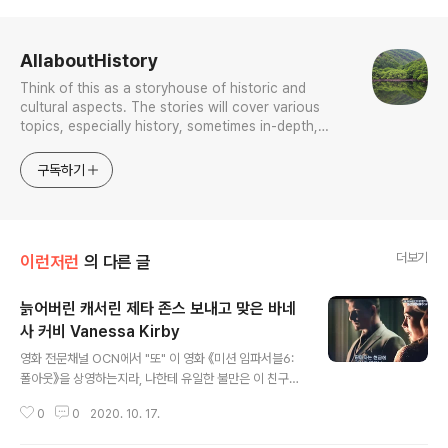
로그 정보
AllaboutHistory
Think of this as a storyhouse of historic and
cultural aspects. The stories will cover various
topics, especially history, sometimes in-depth,
sometimes with a light touch. One constant
approach will be to resist any common sense or
구독하기
generalized viewpoint
더보기
이런저런
의 다른 글
늙어버린 캐서린 제타 존스 보내고 맞은 바네
사 커비 Vanessa Kirby
글 내용
영화 전문채널 OCN에서 "또" 이 영화 《미션 임파서블6:
폴아웃》을 상영하는지라, 나한테 유일한 불만은 이 친구가
생각보다 많이 등장하지는 아니한다는 점이다. 쫌 많이 할
0
0
2020. 10. 17.
당해주지, 입맛만 다시게 하고는 사라져 버린다. 지금 보다
는 젊은 시절 한때 혹닉한 캐서린 제타 존스 Catherine Z