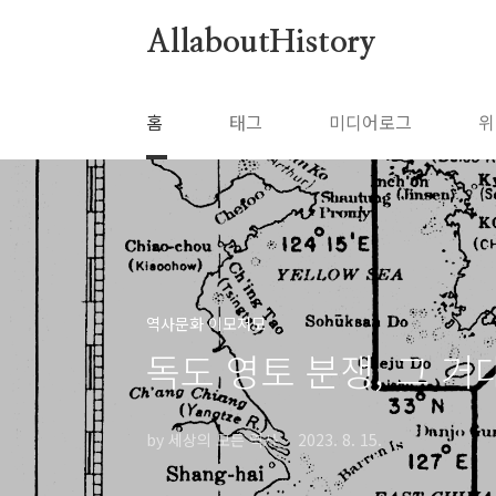
본문 바로가기
AllaboutHistory
홈
태그
미디어로그
위
역사문화 이모저모
독도 영토 분쟁, 그 
by 세상의 모든 역사
2023. 8. 15.