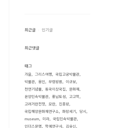
최근글
인기글
최근댓글
태그
가을
그리스여행
국립고궁박물관
박물관
용인
무령왕릉
이규보
천연기념물
동국이상국집
문화재
온양민속박물관
풍납토성
고고학
고려거란전쟁
모란
진흥왕
국립해양문화재연구소
화랑세기
당시
museum
미라
국립민속박물관
인더스문명
학예연구사
김유신