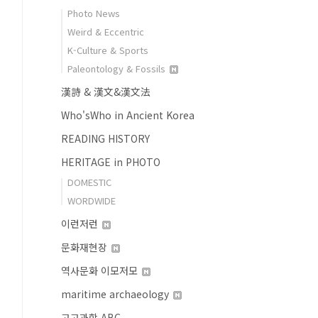
Photo News
Weird & Eccentric
K-Culture & Sports
Paleontology & Fossils
漢詩 & 漢文&漢文法
Who'sWho in Ancient Korea
READING HISTORY
HERITAGE in PHOTO
DOMESTIC
WORDWIDE
이런저런
문화재현장
역사문화 이모저모
maritime archaeology
고고과학 ABC