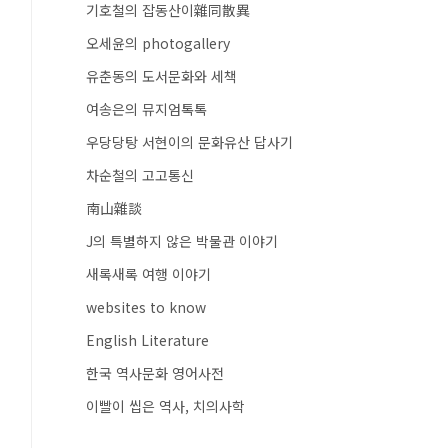
기호철의 잡동산이雜同散異
오세윤의 photogallery
유춘동의 도서문화와 세책
여송은의 뮤지엄톡톡
우당당탕 서현이의 문화유산 답사기
차순철의 고고통신
南山雜談
J의 특별하지 않은 박물관 이야기
새록새록 여행 이야기
websites to know
English Literature
한국 역사문화 영어사전
이빨이 씹은 역사, 치의사학