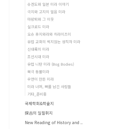
슈겐도와 일본 미라 이야기
극지와 고지의 얼음 미라
마왕퇴와 그 이웃
실크로드 미라
오슈 후지와라와 히라이즈미
유럽 교회의 썩지않는 성직자 미라
신대륙의 미라
조선시대 미라
유럽 니탄 미라 (Bog Bodies)
북극 동물미라
우연이 만든 미라
미라 너머, 뼈를 남긴 사람들
기타_준비중
국제학회&학술지
探古의 일필휘지
New Reading of History and ..