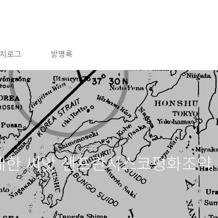
치로그
방명록
거대한 씨앗 샌프란시스코평화조약