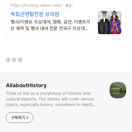
https://m.sang-uiwon.com/
광고
독립군렌탈전문 상의원
행사/이벤트 의상대여, 영화, 공연, 이벤트의
상 제작 및 행사 대여 전문 전국구 의상대여
맛집!
(새창열림)
로그 정보
AllaboutHistory
Think of this as a storyhouse of historic and
cultural aspects. The stories will cover various
topics, especially history, sometimes in-depth,
sometimes with a light touch. One constant
approach will be to resist any common sense or
구독하기
generalized viewpoint