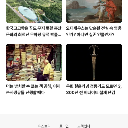
한국고고학은 꿈도 꾸지 못할 홍산
오디세우스는 단순한 전설 속 영웅
문화의 최첨단 우하량 유적 박물관
인가? 아니면 실존 인물인가?
[신화통신]
더는 방치할 수 없는 책 공해, 이제
우린 철은커녕 청동기도 모르던 3,
분서갱유를 단행할 때다
300년 전 히타이트 철제 단검
의안내
티스토리
로그인
고객센터