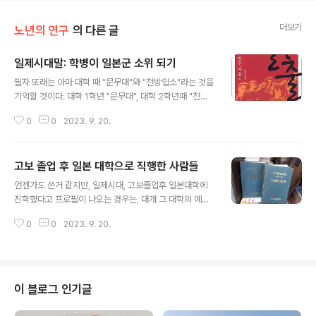
더보기
노년의 연구
의 다른 글
일제시대말: 학병이 일본군 소위 되기
글 내용
필자 또래는 아마 대학 때 "문무대"와 "전방입소"라는 것을
기억할 것이다. 대학 1학년 "문무대", 대학 2학년때 "전방
입소"를 해서 단기간 군사훈련을 받은 것으로, 뭐 일차적인
0
0
2023. 9. 20.
목적은 당시 대학생들이 하도 데모를 많이 하다 보니 잡아
다가 조국의 분단현실을 체험하게 해라~ 라는 당시 군사정
권의 발상에서 나온 과정이었는데, 필자 기억으로는 학점
고보 졸업 후 일본 대학으로 직행한 사람들
도 있었던 것으로 기억한다. 물론 문무대를 가건 전방입소
글 내용
를 하건 그것 때문에 하던 데모를 안할 리는 없고, 그건 그
언젠가도 쓴거 같지만, 일제시대, 고보졸업후 일본대학에
거대로, 이건 이거대로 그랬다. 일제시대 말. 스스로 원해서
진학했다고 프로필이 나오는 경우는, 대개 그 대학의 예과
육사나 만군군관학교에 진학한 경우를 빼면, 학병장교가
아니면 전문부에 해당한다. 이건 대학과정이 아니다. 대학
남게 되는데, 당시 학병장교라는 건 요즘으로 치면 딱 학군
0
0
2023. 9. 20.
예과나 전문부는 당시 조선에 있었던 연희전문, 보성전문
사관 ROTC 정도 된다. 전문학교 재학 이상의 고등교육자
등과 같은 전문학교, 즉 고등학교 과정이다. 이런 전문학교
중에서 선발하여 단기간..
가 대학 부설로 있게 되면 그게 예과 혹은 전문부가 된다.
원래 전문부라는 건 전문학교였던 학교가 대학으로 승격하
면 기존의 전문학교 졸업생이 졸업할 때까지 한시적으로
이 블로그 인기글
운영하는 학교였다. 그런데 이게 의외로 짭잘하다는 것을
눈치챈 사립대학들은 전문부를 그냥 정식과정으로 대학에