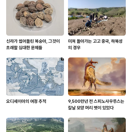
남겨버렸다. 와세다, 메이지, 주오, 게이오 모두 전문과가
있었다. 이 때문에 일제시대 명사들 프로필에서, 모모 고보
졸업 후 일본 대학 졸업. 이렇게 나..
신라가 씹어돌린 복숭아, 그것이
미쳐 돌아가는 고고 중국, 하북성
초래할 심대한 문제들
의 경우
오디세이아의 여정 추적
9,500만년 전 스피노사우루스는
칼날 모양 머리 볏이 있었다