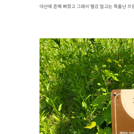
야산에 흔해 빠졌고 그래서 땔감 말고는 특출난 쓰