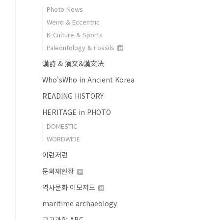
Photo News
Weird & Eccentric
K-Culture & Sports
Paleontology & Fossils
漢詩 & 漢文&漢文法
Who'sWho in Ancient Korea
READING HISTORY
HERITAGE in PHOTO
DOMESTIC
WORDWIDE
이런저런
문화재현장
역사문화 이모저모
maritime archaeology
고고과학 ABC