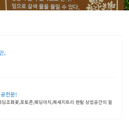
인,
시공전문!
웨딩조화꽃,포토존,웨딩아치,메세지트리 렌탈 상업공간의 필