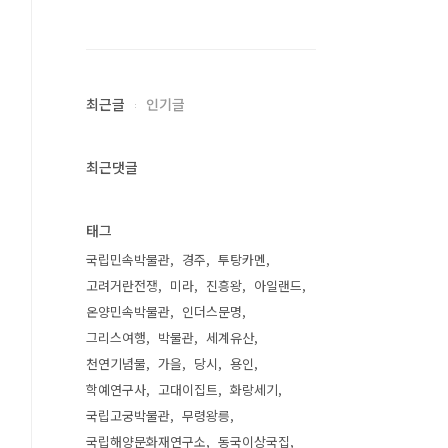
최근글
인기글
최근댓글
태그
국립민속박물관
경주
투탕카멘
고려거란전쟁
미라
진흥왕
아일랜드
온양민속박물관
인더스문명
그리스여행
박물관
세계유산
천연기념물
가을
당시
용인
학예연구사
고대이집트
화랑세기
국립고궁박물관
무령왕릉
국립해양문화재연구소
동국이상국집