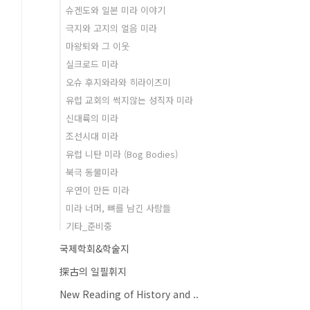
슈겐도와 일본 미라 이야기
극지와 고지의 얼음 미라
마왕퇴와 그 이웃
실크로드 미라
오슈 후지와라와 히라이즈미
유럽 교회의 썩지않는 성직자 미라
신대륙의 미라
조선시대 미라
유럽 니탄 미라 (Bog Bodies)
북극 동물미라
우연이 만든 미라
미라 너머, 뼈를 남긴 사람들
기타_준비중
국제학회&학술지
探古의 일필휘지
New Reading of History and ..