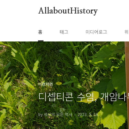
본문 바로가기
AllaboutHistory
홈
태그
미디어로그
위
이런저런
디셉티콘 수염, 개암
by 세상의 모든 역사
2023. 5. 16.