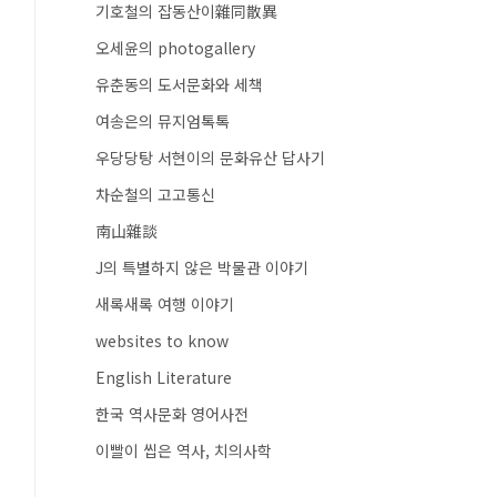
기호철의 잡동산이雜同散異
오세윤의 photogallery
유춘동의 도서문화와 세책
여송은의 뮤지엄톡톡
우당당탕 서현이의 문화유산 답사기
차순철의 고고통신
南山雜談
J의 특별하지 않은 박물관 이야기
새록새록 여행 이야기
websites to know
English Literature
한국 역사문화 영어사전
이빨이 씹은 역사, 치의사학