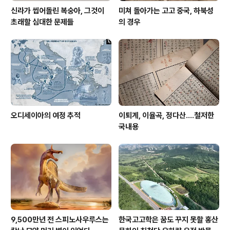
신라가 씹어돌린 복숭아, 그것이
미쳐 돌아가는 고고 중국, 하북성
초래할 심대한 문제들
의 경우
오디세이아의 여정 추적
이퇴계, 이율곡, 정다산....철저한
국내용
9,500만년 전 스피노사우루스는
한국고고학은 꿈도 꾸지 못할 홍산