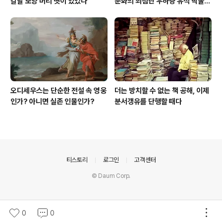
칼날 모양 머리 볏이 있었다
문화의 최첨단 우하량 유적 박물관
[신화통신]
오디세우스는 단순한 전설 속 영웅
더는 방치할 수 없는 책 공해, 이제
인가? 아니면 실존 인물인가?
분서갱유를 단행할 때다
의안내
티스토리
로그인
고객센터
© Daum Corp.
0
0