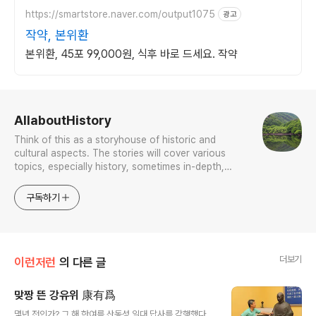
https://smartstore.naver.com/output1075
광고
작약, 본위환
본위환, 45포 99,000원, 식후 바로 드세요. 작약
로그 정보
AllaboutHistory
Think of this as a storyhouse of historic and
cultural aspects. The stories will cover various
topics, especially history, sometimes in-depth,
sometimes with a light touch. One constant
approach will be to resist any common sense or
구독하기
generalized viewpoint
더보기
이런저런
의 다른 글
맞짱 뜬 강유위 康有爲
글 내용
몇년 전인가? 그 해 한여름 산동성 일대 답사를 감행했다.