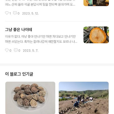
어느 산에 올라 석굴 본답시며 땀을 한되빡 쏟아가며 오른
일도 있다. 다시 청도로 돌아와 십년 전에 들른 강유위 고거
1
0
2023. 5. 12.
古居에 들러 그와 맞짱을 한 번 떠봤다. 캉유웨이 강유위
康有爲(1858~1927)...3일 천하로 끝난 무술정변의 주
역이요 동아시아 근세 일대 걸물 양계초를 길러낸 선생이
그냥 좋은 나이테
다. 그의 대동서大同書... 참말로 황당하기 짝이 없지만, 요
글 내용
새 갈수록 그의 대동서가 끌린다. 대동서가 하는 말이 맞다
이유가 없다. 마냥 좋아 만나기만 하면 쳐다보고 만나기만
고 이젠 보기 시작했다.(2015. 5. 13)
하면 쓰담는다. 혹자는 잘려나감에 애잔할지도 모르나 나
는 그냥 좋다. 그렇다고 뭐 거대한 학적 호기심으로 나이테
0
0
2023. 5. 7.
숫자를 세지도 않는다. 나이테 연대를 말하는 사람도 없지
는 않겠지만 저 단면이 주는 간결함? 이 마냥 좋다.
이 블로그 인기글