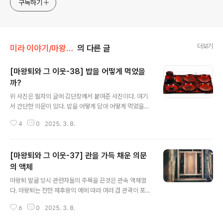
구독하기
generalized viewpoint
더보기
미라 이야기/마왕퇴와 그 이웃
의 다른 글
[마왕퇴와 그 이웃-38] 밥을 어떻게 먹었을
까?
글 내용
위 사진은 필자의 글에 김단장께서 붙여준 사진이다. 여기
서 간단한 의문이 있다. 밥을 어떻게 담아 어떻게 먹었을
까? 일단 젓가락만 놓여 있는데, 필자가 아는 한 중국에서
4
0
2025. 3. 8.
는 한국처럼 원래 수저가 다 있다가 숟가락이 탈락한 것으
로 안다. 저 위에 밥상을 세팅한 이는 현대 중국인의 밥먹는
방식에 따라 저렇게 놓지 않았을까. 과연 숟가락이 없었을
[마왕퇴와 그 이웃-37] 관을 가득 채운 의문
까. 또 한 가지-. 밥을 주식인 곡물에 반찬을 곁들여 먹는 한
국식 밥상 비스무리하게 차려 먹었을까. 밥상을 저렇게 차
의 액체
글 내용
리면 비슷한 모양 다섯 개 칠기 그릇에는 요리가 각각 담겨
마왕퇴 발굴 당시 관련자들의 주목을 끈것은 관속 액체였
있었을까. 제일 왼쪽의 그릇 두 개가 하나는 국그릇, 다른
다. 마왕퇴는 전한 제후왕의 예에 따라 여러 겹 관곽이 포개
하나는 밥그릇일까? 모르는 것투성이이다.
져 있었는데 마지막 관을 열었을 때 그 안에는 상당량의 액
6
0
2025. 3. 8.
체가 바닥에 차 있었고 썩지 않은 유물은 바로 그 액체 속에
잠겨 있는 상태였다. 마왕퇴 무덤이 처음 열렸을 당시 하나