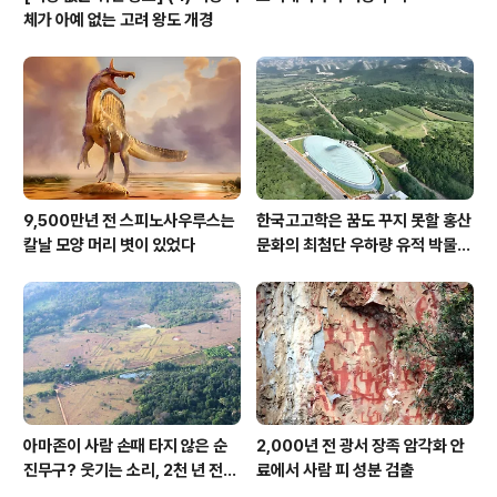
체가 아예 없는 고려 왕도 개경
9,500만년 전 스피노사우루스는
한국고고학은 꿈도 꾸지 못할 홍산
칼날 모양 머리 볏이 있었다
문화의 최첨단 우하량 유적 박물관
[신화통신]
아마존이 사람 손때 타지 않은 순
2,000년 전 광서 장족 암각화 안
진무구? 웃기는 소리, 2천 년 전에
료에서 사람 피 성분 검출
이미 사람 바글바글