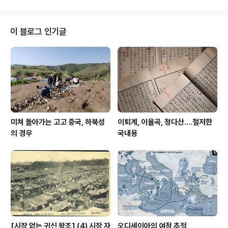
도 썩지 않은 시신과 유물을 보고중국 고고학자들은 이 무
덤은 부패하지 않도록 인공적으로 처리된 것이라 보았
다. 시신을 부패하지 않도록 하고자 하는 원망은 사실 한대
이 블로그 인기글
에 전혀 없던 것도 아니었고 그 시대에 시도했던 여러 가지
방법 중 하나가 마침내 성공을 거두어 시신과 유물이 잘 남
았다고 생각할 여지가 있었기 때문이다. 그래서 처음 관을
열었을 떄 유물은 물론 시신까지 완벽하게 남은 것을 보
고 당시 발굴에 참여한 사람들은 ..
미쳐 돌아가는 고고 중국, 하북성
이퇴계, 이율곡, 정다산....철저한
의 경우
국내용
[시장 없는 귀신 왕조] (4) 시장 자
오디세이아의 여정 추적