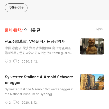
sometimes with a light touch. One constant
approach will be to resist any common sense or
구독하기
generalized viewpoint
더보기
문화재현장
의 다른 글
진묘수鎭墓獸, 무덤을 지키는 금강역사
글 내용
中國 湖南省 長沙 湖南省博物館藏 唐代靑瓷鎭墓
獸청자로 만든 진묘수다. 진묘수는 흔히 tomb guardian
이라 옮기는 데서 엿볼 수 있듯이저승 세계에 영원한 안식
3
0
2020. 3. 12.
처를 마련한 죽은이의 혼령을 외부의 침입에서 지키는 역
할을 한다고 간주된 사람 혹은 동물이다. 그래서 대체로 우
락부락하니 만든다. 그것이 수행하는 역할은 흡사 불교의
Sylvester Stallone & Arnold Schwarz
사천왕이나 금강역사와 같다. 그래서 실제 唐代에 접어들
면서는 금강역사가 진묘수로 묻히는 일이 빈발한다. 2007
enegger
글 내용
年10月25日 방문 때 찍었다. (2014년 3월 12일) ***
Sylvester Stallone & Arnold Schwarzenegger in
저 진묘수는 글자 그대로 무덤을 지키는 문신門神이다. 그
the National Museum of Gyeongju.
연원은 중국에 있으니 아마 한대漢代에 처음 등장할 것이
다. 그것도 후한대 아닌가 싶은데, 그 내력은 조금 더 조사
2
0
2020. 3. 12.
해 봐야 한다. 저런 문신은 이 역시..