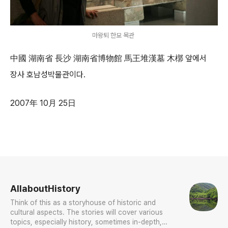
마왕퇴 한묘 목관
中國 湖南省 長沙 湖南省博物館 馬王堆漢墓 木槨 앞에서
장사 호남성박물관이다.
2007年 10月 25日
로그 정보
AllaboutHistory
Think of this as a storyhouse of historic and
cultural aspects. The stories will cover various
topics, especially history, sometimes in-depth,