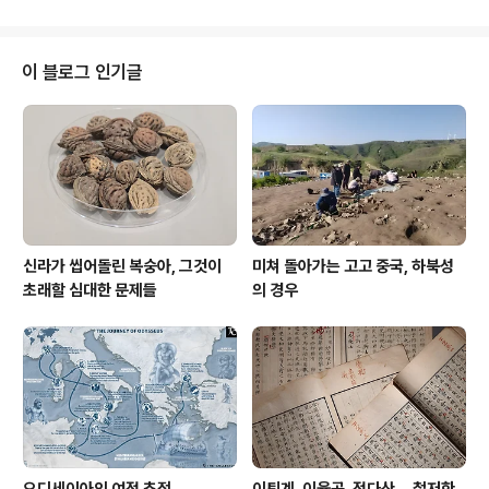
이 블로그 인기글
신라가 씹어돌린 복숭아, 그것이
미쳐 돌아가는 고고 중국, 하북성
초래할 심대한 문제들
의 경우
오디세이아의 여정 추적
이퇴계, 이율곡, 정다산....철저한