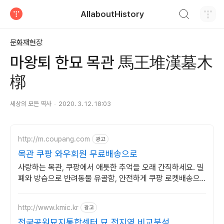
검색하기
AllaboutHistory
티스토리
문화재현장
마왕퇴 한묘 목관 馬王堆漢墓木
槨
세상의 모든 역사
2020. 3. 12. 18:03
http://m.coupang.com
광고
목관 쿠팡 와우회원 무료배송으로
사랑하는 목관, 쿠팡에서 애틋한 추억을 오래 간직하세요. 밀
폐와 방습으로 반려동물 유골함, 안전하게 쿠팡 로켓배송으
로 만나보세요.
http://www.kmic.kr
광고
전국공원묘지통합센터 묘 전지역 비교분석