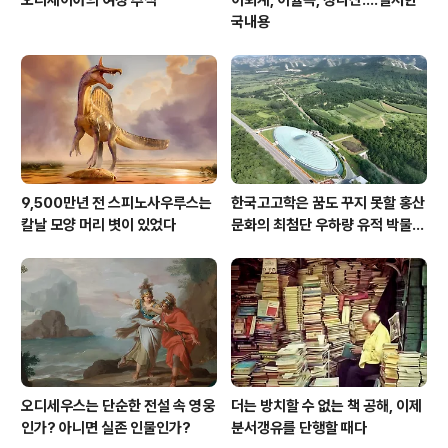
국내용
9,500만년 전 스피노사우루스는
한국고고학은 꿈도 꾸지 못할 홍산
칼날 모양 머리 볏이 있었다
문화의 최첨단 우하량 유적 박물관
[신화통신]
오디세우스는 단순한 전설 속 영웅
더는 방치할 수 없는 책 공해, 이제
인가? 아니면 실존 인물인가?
분서갱유를 단행할 때다