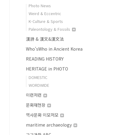
Photo News
Weird & Eccentric
K-Culture & Sports
Paleontology & Fossils
漢詩 & 漢文&漢文法
Who'sWho in Ancient Korea
READING HISTORY
HERITAGE in PHOTO
DOMESTIC
WORDWIDE
이런저런
문화재현장
역사문화 이모저모
maritime archaeology
고고과학 ABC