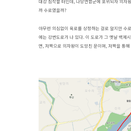
대강 짐작할 터인데, 나당연합군에 포위되자 의자왕
까 수로였을까?
아무런 의심없이 육로를 상정하는 걸로 알지만 수로
에는 강변도로가 나 있다. 이 도로가 그 옛날 백
면, 저짝으로 의자왕이 도망친 문이며, 저짝을 통