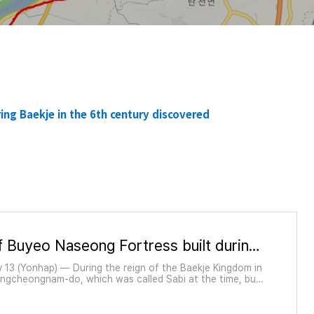
ing Baekje in the 6th century discovered
Ruins of Buyeo Naseong Fortress built during Baekje in the 6th century discovered
 13 (Yonhap) — During the reign of the Baekje Kingdom in
ngcheongnam-do, which was called Sabi at the time, built
to protect the capital, which is now called the Sabi ...