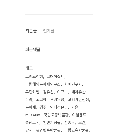
최근글
인기글
최근댓글
태그
그리스여행
고대이집트
국립해양문화재연구소
학예연구사
투탕카멘
김유신
이규보
세계유산
미라
고고학
무령왕릉
고려거란전쟁
문화재
경주
인더스문명
가을
museum
국립고궁박물관
아일랜드
풍납토성
천연기념물
진흥왕
모란
당시
온양민속박물관
국립민속박물관