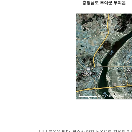
보니 북쪽은 맞다. 부소산 약간 동쪽으로 치우친 지