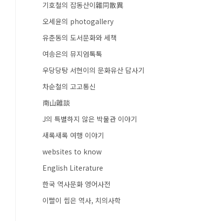
기호철의 잡동산이雜同散異
오세윤의 photogallery
유춘동의 도서문화와 세책
여송은의 뮤지엄톡톡
우당당탕 서현이의 문화유산 답사기
차순철의 고고통신
南山雜談
J의 특별하지 않은 박물관 이야기
새록새록 여행 이야기
websites to know
English Literature
한국 역사문화 영어사전
이빨이 씹은 역사, 치의사학