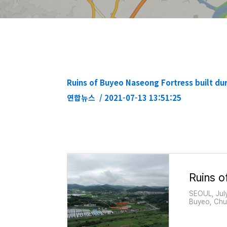
Ruins of Buyeo Naseong Fortress built dur
연합뉴스 / 2021-07-13 13:51:25
SEOUL, July
Buyeo, Chu
a city wall 