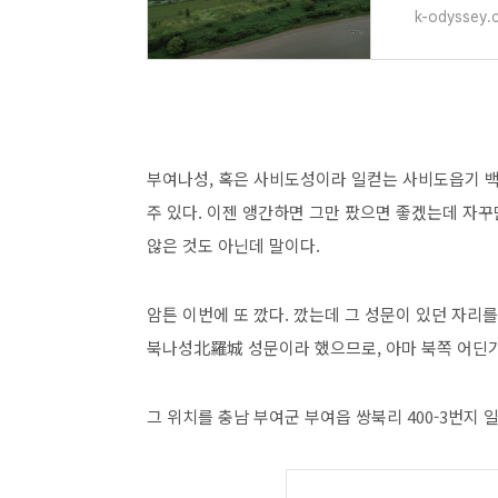
k-odyssey.
부여나성, 혹은 사비도성이라 일컫는 사비도읍기 백
주 있다. 이젠 앵간하면 그만 팠으면 좋겠는데 자꾸
않은 것도 아닌데 말이다.
암튼 이번에 또 깠다. 깠는데 그 성문이 있던 자리
북나성北羅城 성문이라 했으므로, 아마 북쪽 어딘
그 위치를 충남 부여군 부여읍 쌍북리 400-3번지