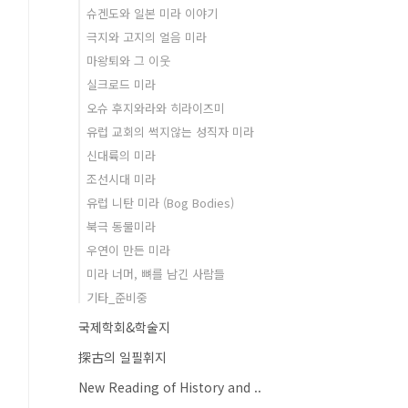
슈겐도와 일본 미라 이야기
극지와 고지의 얼음 미라
마왕퇴와 그 이웃
실크로드 미라
오슈 후지와라와 히라이즈미
유럽 교회의 썩지않는 성직자 미라
신대륙의 미라
조선시대 미라
유럽 니탄 미라 (Bog Bodies)
북극 동물미라
우연이 만든 미라
미라 너머, 뼈를 남긴 사람들
기타_준비중
국제학회&학술지
探古의 일필휘지
New Reading of History and ..