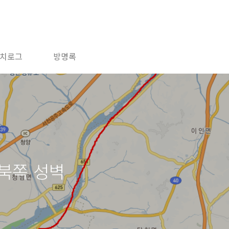
치로그
방명록
북쪽 성벽