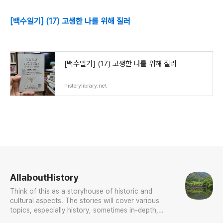
[백수일기] (17) 고생한 나를 위해 질러
[백수일기] (17) 고생한 나를 위해 질러
historylibrary.net
로그 정보
AllaboutHistory
Think of this as a storyhouse of historic and
cultural aspects. The stories will cover various
topics, especially history, sometimes in-depth,
sometimes with a light touch. One constant