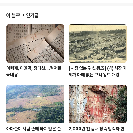
어 이걸로 비즈니스석 갈음한 대신 이에서 아낀 돈은 그런
대로 괜찮은 숙소 장기 기거로 질러버렸다. 지인들이 혹 오
시는 길이라면 숙박은 내주려 한다. 엇비슷한 일이 해직 말
이 블로그 인기글
년에 있었지만 그땐 여러모로 급했다. 이번엔 느긋하려 한
다. 그래도 현장 가면 싸질러다니겠지만 그야 내가 원한 광
분이니 마다할 이유는 없다. 워밍업을 위해 일단 짧은 데로
모미지 구경이나 다녀올까 한다.
이퇴계, 이율곡, 정다산....철저한
[시장 없는 귀신 왕조] (4) 시장 자
국내용
체가 아예 없는 고려 왕도 개경
아마존이 사람 손때 타지 않은 순
2,000년 전 광서 장족 암각화 안