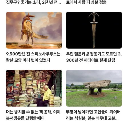
진무구? 웃기는 소리, 2천 년 전에
료에서 사람 피 성분 검출
이미 사람 바글바글
9,500만년 전 스피노사우루스는
우린 철은커녕 청동기도 모르던 3,
칼날 모양 머리 볏이 있었다
300년 전 히타이트 철제 단검
더는 방치할 수 없는 책 공해, 이제
뚜껑이 날아가면 고인돌이 되어버
분서갱유를 단행할 때다
리는 석실분, 일본 석무대 고분의
경우