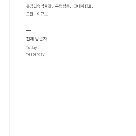
온양민속박물관
무령왕릉
고대이집트
모란
이규보
전체 방문자
Today :
Yesterday :