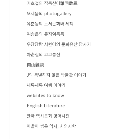
기호철의 잡동산이雜同散異
오세윤의 photogallery
유춘동의 도서문화와 세책
여송은의 뮤지엄톡톡
우당당탕 서현이의 문화유산 답사기
차순철의 고고통신
南山雜談
J의 특별하지 않은 박물관 이야기
새록새록 여행 이야기
websites to know
English Literature
한국 역사문화 영어사전
이빨이 씹은 역사, 치의사학