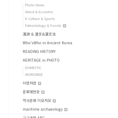
Photo News
Weird & Eccentric
K-Culture & Sports
Paleontology & Fossils
漢詩 & 漢文&漢文法
Who'sWho in Ancient Korea
READING HISTORY
HERITAGE in PHOTO
DOMESTIC
WORDWIDE
이런저런
문화재현장
역사문화 이모저모
maritime archaeology
고고과학 ABC