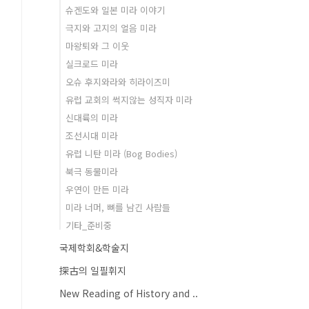
슈겐도와 일본 미라 이야기
극지와 고지의 얼음 미라
마왕퇴와 그 이웃
실크로드 미라
오슈 후지와라와 히라이즈미
유럽 교회의 썩지않는 성직자 미라
신대륙의 미라
조선시대 미라
유럽 니탄 미라 (Bog Bodies)
북극 동물미라
우연이 만든 미라
미라 너머, 뼈를 남긴 사람들
기타_준비중
국제학회&학술지
探古의 일필휘지
New Reading of History and ..