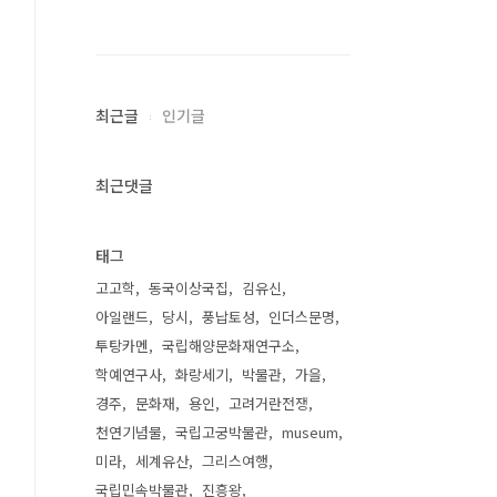
최근글
인기글
최근댓글
태그
고고학
동국이상국집
김유신
아일랜드
당시
풍납토성
인더스문명
투탕카멘
국립해양문화재연구소
학예연구사
화랑세기
박물관
가을
경주
문화재
용인
고려거란전쟁
천연기념물
국립고궁박물관
museum
미라
세계유산
그리스여행
국립민속박물관
진흥왕