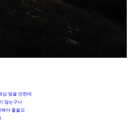
세상 덮을 만한데
지 않는구나
찌해야 좋을꼬
까