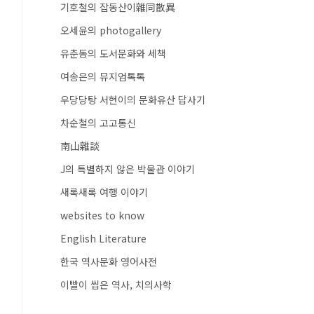
기호철의 잡동산이雜同散異
오세윤의 photogallery
유춘동의 도서문화와 세책
여송은의 뮤지엄톡톡
우당당탕 서현이의 문화유산 답사기
차순철의 고고통신
南山雜談
J의 특별하지 않은 박물관 이야기
새록새록 여행 이야기
websites to know
English Literature
한국 역사문화 영어사전
이빨이 씹은 역사, 치의사학