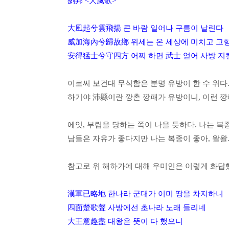
劉邦 <大風歌>
大風起兮雲飛揚 큰 바람 일어나 구름이 날린다
威加海內兮歸故鄕 위세는 온 세상에 미치고 고
安得猛士兮守四方 어찌 하면 武士 얻어 사방 지
이로써 보건대 무식함은 분명 유방이 한 수 위다
하기야 沛縣이란 깡촌 깡패가 유방이니, 이런 깡
에잇, 부림을 당하는 쪽이 나을 듯하다. 나는 복
남들은 자유가 좋다지만 나는 복종이 좋아, 왈왈
참고로 위 해하가에 대해 우미인은 이렇게 화답
漢軍已略地 한나라 군대가 이미 땅을 차지하니
四面楚歌聲 사방에선 초나라 노래 들리네
大王意趣盡 대왕은 뜻이 다 했으니