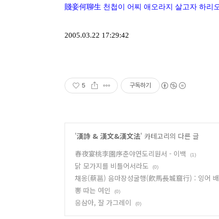
賤妾何聊生 천첩이 어찌 애오라지 살고자 하리
2005.03.22 17:29:42
5
구독하기
'
漢詩 & 漢文&漢文法
' 카테고리의 다른 글
春夜宴桃李園序춘야연도리원서 - 이백
(1)
닭 모가지를 비틀어서라도
(0)
채옹(蔡邕) 음마장성굴행(飮馬長城窟行) : 잉어 
뽕 따는 여인
(0)
응삼아, 잘 가그레이
(0)