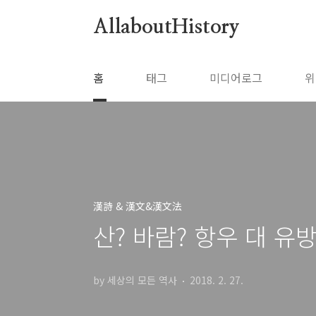
본문 바로가기
AllaboutHistory
홈
태그
미디어로그
위
漢詩 & 漢文&漢文法
산? 바람? 항우 대 유
by 세상의 모든 역사
2018. 2. 27.