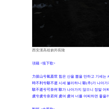
西安漢高祖劉邦長陵
項籍 <垓下歌>
力拔山兮氣蓋世 힘은 산을 뽑을 만하고 기세는 
時不利兮騅不逝 시세 불리하니 騅(추)가 나아가
騅不逝兮可奈何 騅가 나아가지 않으니 정말 어
虞兮虞兮奈若何 虞여 虞여 너를 어찌하면 좋을