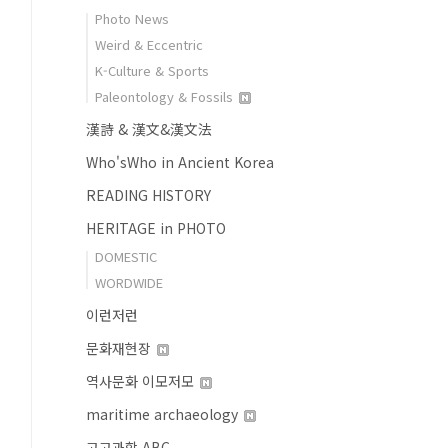
Photo News
Weird & Eccentric
K-Culture & Sports
Paleontology & Fossils
漢詩 & 漢文&漢文法
Who'sWho in Ancient Korea
READING HISTORY
HERITAGE in PHOTO
DOMESTIC
WORDWIDE
이런저런
문화재현장
역사문화 이모저모
maritime archaeology
고고과학 ABC