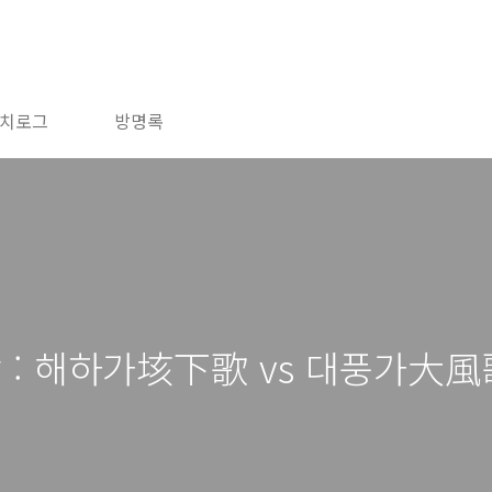
치로그
방명록
방 : 해하가垓下歌 vs 대풍가大