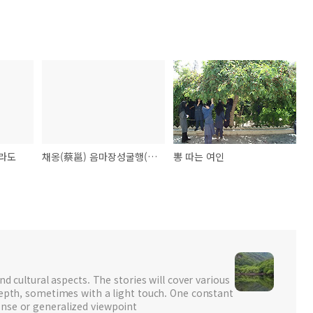
라도
채옹(蔡邕) 음마장성굴행(飮馬長城窟行) : 잉어 배를 갈랐더니
뽕 따는 여인
nd cultural aspects. The stories will cover various
depth, sometimes with a light touch. One constant
nse or generalized viewpoint