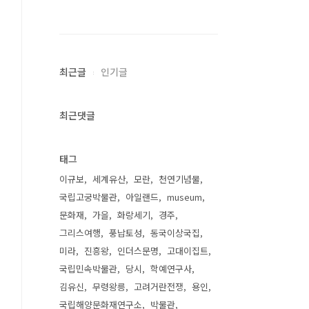
최근글
인기글
최근댓글
태그
이규보
세계유산
모란
천연기념물
국립고궁박물관
아일랜드
museum
문화재
가을
화랑세기
경주
그리스여행
풍납토성
동국이상국집
미라
진흥왕
인더스문명
고대이집트
국립민속박물관
당시
학예연구사
김유신
무령왕릉
고려거란전쟁
용인
국립해양문화재연구소
박물관