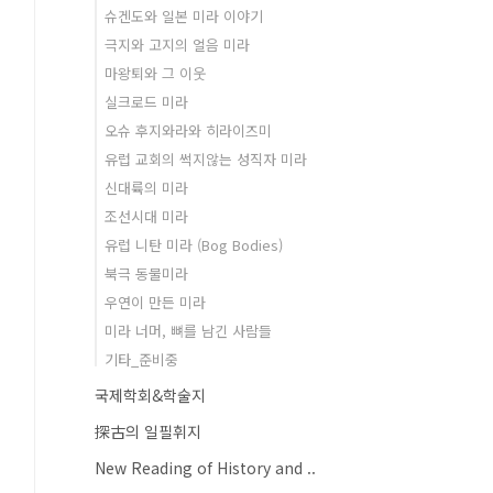
슈겐도와 일본 미라 이야기
극지와 고지의 얼음 미라
마왕퇴와 그 이웃
실크로드 미라
오슈 후지와라와 히라이즈미
유럽 교회의 썩지않는 성직자 미라
신대륙의 미라
조선시대 미라
유럽 니탄 미라 (Bog Bodies)
북극 동물미라
우연이 만든 미라
미라 너머, 뼈를 남긴 사람들
기타_준비중
국제학회&학술지
探古의 일필휘지
New Reading of History and ..