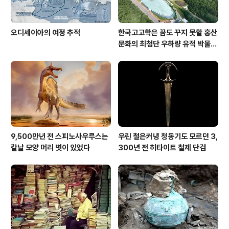
오디세이아의 여정 추적
한국고고학은 꿈도 꾸지 못할 홍산
문화의 최첨단 우하량 유적 박물관
[신화통신]
9,500만년 전 스피노사우루스는
우린 철은커녕 청동기도 모르던 3,
칼날 모양 머리 볏이 있었다
300년 전 히타이트 철제 단검