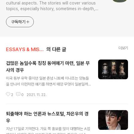
cultural aspects. The stories will cover various
topics, especially history, sometimes in-depth,
sometimes with a light touch. One constant
approach will be to resist any common sense or
구독하기
generalized viewpoint
더보기
ESSAYS & MISCELLANIES
의 다른 글
겁많은 놈일수록 칭칭 동여매기 마련, 일본 무
사의 경우
글 내용
미국 동부 유학 중이던 일본 촌넘 니토베 이나조는 양놈들
을 만나서 이런저런 얘기를 하면서 매양 무엇이 일본일까
를 고민하다가 탁상에서 이것이야말로 일본정신, 야마토
2
0
2021. 11. 22.
혼이다고 내세우고는 스스로 무릎을 치게 되니 그렇게 해
서 그가 안출案出한 것이 무사도, 부시도 Bushido다. 말
할 것도 없이 서양에서 말하는 젠틀맨의 카운터파트로 새
퇴출해야 하는 언론과 뉴스포털, 차은우의 경
롭게 고안해 낸 것인데 문젠 이놈들이 칼잽이라는 사실이
었다. 간단히 말해 무식쟁이들이었다. 이 무식쟁이들을 젠
우
글 내용
틀맨화하고자 이나조는 그들에게 의무 복종 신의 책임이라
지난 17일로 기억한다. 가요 쪽 홍보를 많이 대행하는 A업
는 에스닉 코드를 덮어씌우게 된다. 그의 공작은 멋지게 성