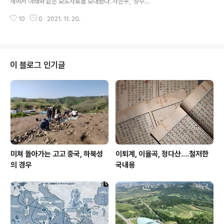
체에서 아래와 같은 보도자료를 보내왔다. 차은우, '상수리
공해 이후 일본 하면 부시도, 부시도 하면 일본을 떠올리게
나무 아래' OST 첫 주자 출격! 30일 'Don’t Cry, My Lo
되었고 이 부시도야말로 야마토혼 그것으로 동일시되기에
10
0
2021. 11. 20.
ve' 발매 차은우, 30일 '상수리나무 아래' 첫 OST 'Don’t
이르렀다. 그가 일으킨 바람은 중국을 들이쳐 양계..
Cry, My Love' 발매...달달 보이스 예고 그룹 아스트로 멤
버 차은우가 리디의 대표 화제작 ‘상수리나무 아래’ OST
를 부른다. 오렌지디멘션(orangeDmsn)은 17일 "차은우
가 오는 30일 발매되는 리디 '상수리나무 아래' OST Par
이 블로그 인기글
t.1 ‘Don’t Cry, My Love (돈 크라이, 마이 러브)'의 가창
에 참여한다"고 밝혔다. 이와 함께 이날 오전 공식 SNS를
통해 ‘Don’t Cry, My Love'의 티저 이미지를 공개..
미쳐 돌아가는 고고 중국, 하북성
이퇴계, 이율곡, 정다산....철저한
의 경우
국내용