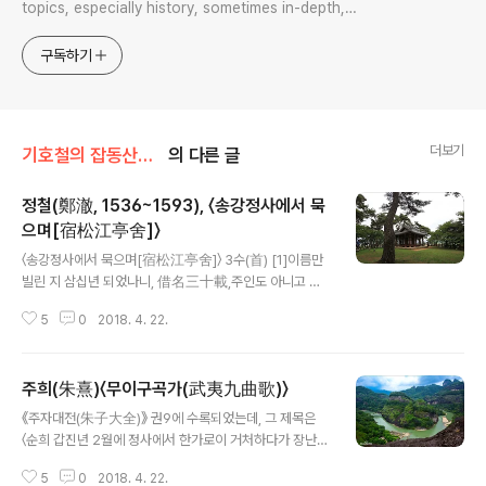
topics, especially history, sometimes in-depth,
sometimes with a light touch. One constant
approach will be to resist any common sense or
구독하기
generalized viewpoint
더보기
기호철의 잡동산이雜同散異
의 다른 글
정철(鄭澈, 1536~1593), 〈송강정사에서 묵
으며[宿松江亭舍]〉
글 내용
〈송강정사에서 묵으며[宿松江亭舍]〉 3수(首) [1]이름만
빌린 지 삼십년 되었나니, 借名三十載,주인도 아니고 손
님도 아니라오. 非主亦非賓。띠풀로 겨우 지붕만 이어놓
5
0
2018. 4. 22.
고서, 茅茨纔盖屋,도로 일어나 북으로 돌아갈 사람. 復作
北歸人。 [2]주인이 객과 함께 이르렀을 때, 主人客共
到, 저녁 호각소리에 물새 놀랐더라. 暮角驚沙鷗。 물새
주희(朱熹)〈무이구곡가(武夷九曲歌)〉
들 주인과 객을 배웅하려고, 沙鷗送主客, 물속 모래톱에
글 내용
도로 내려앉는다. 還下水中洲。 [3]밝은 달 적막한 뜰에
《주자대전(朱子大全)》 권9에 수록되었는데, 그 제목은
떠 있거늘, 明月在空庭, 송강정사 주인은 어디를 가셨소.
〈순희 갑진년 2월에 정사에서 한가로이 거처하다가 장난삼
主人何處去? 낙엽이 수북하게 사립문 가렸고, 落葉掩柴
아 무이도가 10수를 지어 함께 놀러온 동지들에게 주고 한
門, 바람과 소나무 밤 깊도록 이야기. 風松夜深語。 [해
5
0
2018. 4. 22.
번 웃노라[淳熙甲辰仲春 精舍閒居 戱作武夷櫂歌十