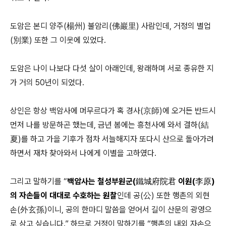
도암은 본디 양주(楊州) 불암리(佛巖里) 사람인데, 거정의 별업
(別業) 또한 그 이웃에 있었다.
도암은 나이 나보다 다섯 살이 아래인데, 왕래하며 서로 종유한 지
가 거의 50년이 되었다.
상인은 항상 백암사에 머무르다가 혹 경사(京師)에 오거든 반드시
먼저 나를 방문하곤 했는데, 금년 봄에는 흥천사에 와서 결하(結
夏)를 하고 가을 기후가 점차 서늘해지자 또다시 산으로 돌아가려
하면서 재차 찾아와서 나에게 이별을 고하였다.
그리고 말하기를 “
백암사는 철성부원군(鐵城府院君 이원(李原)
의 자손들이 대대로 수호하는 원찰
인데 공(公) 또한 행촌의 외현
손(外玄孫)이니, 공의 한마디 말씀을 얻어서 길이 산문의 광영으
로 삼고 싶습니다.” 하므로 거정이 말하기를 “행촌의 내외 자손으