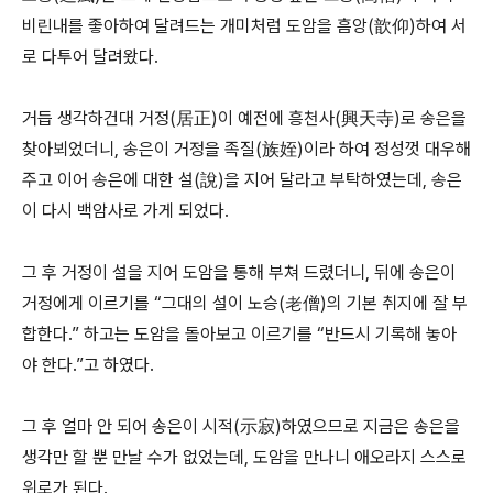
비린내를 좋아하여 달려드는 개미처럼 도암을 흠앙(歆仰)하여 서
로 다투어 달려왔다.
거듭 생각하건대 거정(居正)이 예전에 흥천사(興天寺)로 송은을
찾아뵈었더니, 송은이 거정을 족질(族姪)이라 하여 정성껏 대우해
주고 이어 송은에 대한 설(說)을 지어 달라고 부탁하였는데, 송은
이 다시 백암사로 가게 되었다.
그 후 거정이 설을 지어 도암을 통해 부쳐 드렸더니, 뒤에 송은이
거정에게 이르기를 “그대의 설이 노승(老僧)의 기본 취지에 잘 부
합한다.” 하고는 도암을 돌아보고 이르기를 “반드시 기록해 놓아
야 한다.”고 하였다.
그 후 얼마 안 되어 송은이 시적(示寂)하였으므로 지금은 송은을
생각만 할 뿐 만날 수가 없었는데, 도암을 만나니 애오라지 스스로
위로가 된다.