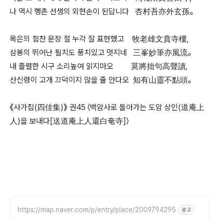
나 역시 행촌 선생의 외현손이 된답니다 杏村吾亦外玄孫。
목은의 힘찬 문장 절 누각 잘 표현했고 牧老雄文賁寺樓,
삼봉의 뛰어난 필치도 풍치있고 멋지네 三峯妙筆亦風流。
내 졸렬한 시구 소리높여 읽지마오 莫將拙句高聲讀,
산신령이 고개 끄덕이지 않을 줄 안다오 知有山靈不點頭。
《사가집(四佳集)》 권45 〈백암사로 돌아가는 도암 상인(道庵上
人)을 보내다[送道庵上人還白奄寺]〉
https://map.naver.com/p/entry/place/2009794295
광고