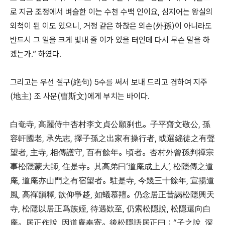
로 지금 조정에서 벼슬한 이는 수천 수백 인이요, 심지어는 왕실의
외척이 된 이도 있으니, 거정 같은 하찮은 외손(外孫)이 아니라도
반드시 그 일을 크게 빛내 줄 이가 있을 터인데 다시 무슨 말을 하
겠는가.” 하였다.
그리고는 우선 절구(絶句) 5수를 써서 보내 드리고 겸하여 지주
(地主) 조 사문(曺斯文)에게 부치는 바이다.
白奄寺, 高麗侍中杏村李文貞公願刹也。子平齋文敬公, 孫
容軒國老, 承先志, 擇子孫之出家有操行者, 或選緇徒之有聲
望者, 主寺, 相傳護守, 百有餘年。頃者。杏村外曾孫判禪宗
事松隱蒙大師, 住是寺。其高弟曰‘道庵成上人’, 松隱傳之道
庵, 道庵亦山門之有宿望者。駐是寺, 今幾三十餘年, 宣揚道
風, 高禪韻釋, 歆仰爭趍, 如蟻慕羶。仍念居正昔謁松隱興天
寺, 松隱以居正爲族姪, 待遇欵至, 仍索松隱說, 松隱還向白
庵。居正作說, 因道庵奉寄。後松隱語居正曰：“子之說, 深