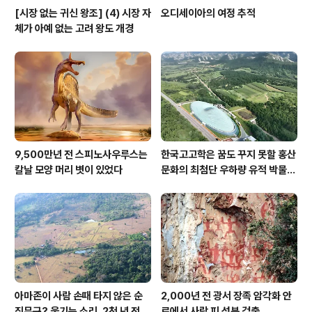
[시장 없는 귀신 왕조] (4) 시장 자
오디세이아의 여정 추적
체가 아예 없는 고려 왕도 개경
9,500만년 전 스피노사우루스는
한국고고학은 꿈도 꾸지 못할 홍산
칼날 모양 머리 볏이 있었다
문화의 최첨단 우하량 유적 박물관
[신화통신]
아마존이 사람 손때 타지 않은 순
2,000년 전 광서 장족 암각화 안
진무구? 웃기는 소리, 2천 년 전에
료에서 사람 피 성분 검출