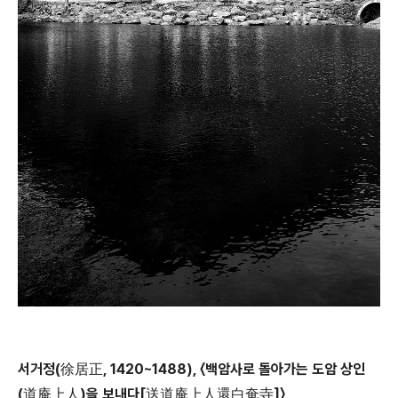
서거정(徐居正, 1420~1488), 〈백암사로 돌아가는 도암 상인
(道庵上人)을 보내다[送道庵上人還白奄寺]〉