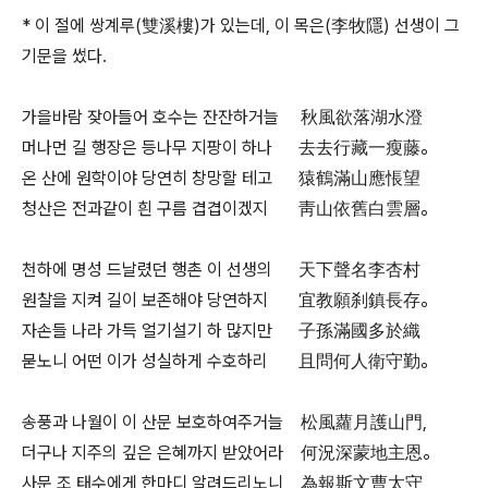
* 이 절에 쌍계루(雙溪樓)가 있는데, 이 목은(李牧隱) 선생이 그
기문을 썼다.
가을바람 잦아들어 호수는 잔잔하거늘 秋風欲落湖水澄
머나먼 길 행장은 등나무 지팡이 하나 去去行藏一瘦藤。
온 산에 원학이야 당연히 창망할 테고 猿鶴滿山應悵望
청산은 전과같이 흰 구름 겹겹이겠지 靑山依舊白雲層。
천하에 명성 드날렸던 행촌 이 선생의 天下聲名李杏村
원찰을 지켜 길이 보존해야 당연하지 宜教願刹鎮長存。
자손들 나라 가득 얼기설기 하 많지만 子孫滿國多於織
묻노니 어떤 이가 성실하게 수호하리 且問何人衛守勤。
송풍과 나월이 이 산문 보호하여주거늘 松風蘿月護山門,
더구나 지주의 깊은 은혜까지 받았어라 何況深蒙地主恩。
사문 조 태수에게 한마디 알려드리노니 為報斯文曹太守,