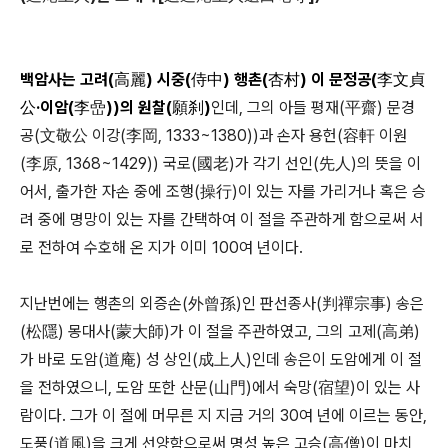
백암사는 고려(高麗) 시중(侍中) 행촌(杏村) 이 문정공(李文貞
公
·
이암(李嵒))의 원찰(願刹)
인데, 그의 아들 평재(平齋) 문경
공(文敬公 이강(李岡, 1333~1380))과 손자 용헌(容軒 이원
(李原, 1368~1429)) 국로(國老)가 각기 선인(先人)의 뜻을 이
어서, 출가한 자손 중에 조행(操行)이 있는 자를 가리거나 혹은 승
려 중에 명망이 있는 자를 간택하여 이 절을 주관하게 함으로써 서
로 전하여 수호해 온 지가 이미 100여 년이다.
지난번에는 행촌의 외증손(外曾孫)인 판선종사(判禪宗事) 송은
(松隱) 몽대사(蒙大師)가 이 절을 주관하였고, 그의 고제(高弟)
가 바로 도암(道庵) 성 상인(成上人)인데 송은이 도암에게 이 절
을 전하였으니, 도암 또한 산문(山門)에서 숙망(宿望)이 있는 사
람이다. 그가 이 절에 머무른 지 지금 거의 30여 년에 이르는 동안,
도풍(道風)을 크게 선양함으로써 명성 높은 고승(高僧)이 마치