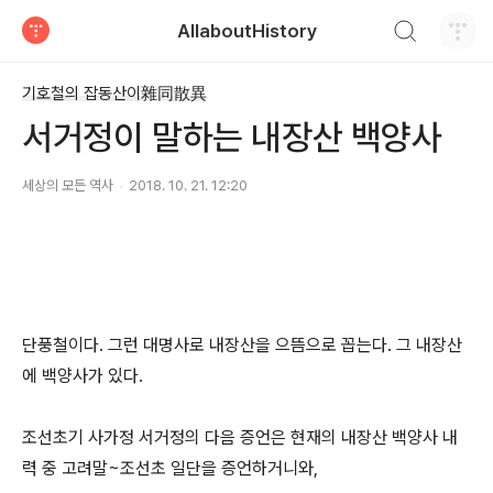
검색하기
AllaboutHistory
티스토리
기호철의 잡동산이雜同散異
서거정이 말하는 내장산 백양사
세상의 모든 역사
2018. 10. 21. 12:20
단풍철이다. 그런 대명사로 내장산을 으뜸으로 꼽는다. 그 내장산
에 백양사가 있다.
조선초기 사가정 서거정의 다음 증언은 현재의 내장산 백양사 내
력 중 고려말~조선초 일단을 증언하거니와,