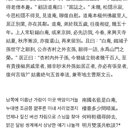
得老僧本趣。” 顧語道庵曰：“當誌之。” 未幾, 松隱示寂,
今思松隱不得見, 見道庵, 聊復自慰。道庵本楊州佛巖里人,
居正別業, 亦在其鄰。道庵, 弟於我五歲, 往復相從, 幾五十
年。上人常駐錫白庵, 或來京師, 必先訪我, 今春, 來興天寺
結夏, 秋序漸凉, 亦復還山, 再來留別。且曰：“白庵, 鐵城子
孫世守之願刹, 公亦杏村之外玄孫, 願得一語, 永爲山門之
榮。” 居正曰：“杏村內外子孫, 今簪紱立朝者幾千百人, 至
有貴接椒房戚里者, 雖非眇末外孫如居正者, 亦必有張皇者,
復何言哉?” 姑書絶句五首奉送, 兼寄地主曹斯文云。
남쪽에 이름난 가람이 이곳 백암이거늘 南國名藍是白庵,
누대엔 조금쯤 옅푸른 이내 서리었겠지 樓臺多少間晴嵐。
언제나 짚신 버선 차림으로 스님을 찾아 何時鞋襪尋師去,
밝은 달밤 쌍계에서 상냥한 얘기 나눌까 明月雙溪共軟談?*