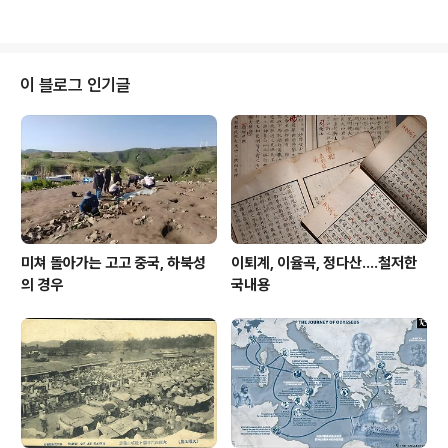
제] 송강정사(松江亭舍)는 증암천(甑巖川)이라고도 일
首 呈諸同遊相與一笑]〉이다. 〈무이구곡가〉 로 줄여 일컫
컫는 담양 죽녹천(竹綠川) 가에 있는 송강정으로 원래 이..
는다. 무이구곡은 복건성(福建省) 숭안현(崇安縣) 무이
산(武夷山)에 일대인데, 주희는 1183년 무이구곡의 제5
곡에 무이정사(武夷精舍)를 짓고 〈무이정사잡영(武夷精
이 블로그 인기글
舍雜詠)〉을 지었고, 이듬해 이 〈무이구곡가〉를 지었다. 〈무
이구곡가〉는 서(序) 1수와 1곡부터 9곡까지 각각 1수씩 열
수로 되어 있다. [1] 무이산 산속에 신선이 살고 있고 武夷
山上有仙靈 산 아래 찬 냇물 굽이굽이 맑아라 山下寒流
曲曲淸 그 속의 멋진 경치 아시고 싶거들랑 欲..
미쳐 돌아가는 고고 중국, 하북성
이퇴계, 이율곡, 정다산....철저한
의 경우
국내용