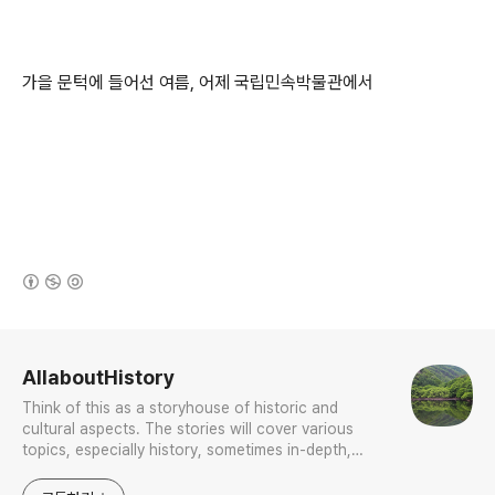
가을 문턱에 들어선 여름, 어제 국립민속박물관에서
(새창열림)
로그 정보
AllaboutHistory
Think of this as a storyhouse of historic and
cultural aspects. The stories will cover various
topics, especially history, sometimes in-depth,
sometimes with a light touch. One constant
approach will be to resist any common sense or