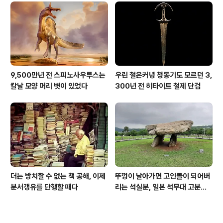
9,500만년 전 스피노사우루스는
우린 철은커녕 청동기도 모르던 3,
칼날 모양 머리 볏이 있었다
300년 전 히타이트 철제 단검
더는 방치할 수 없는 책 공해, 이제
뚜껑이 날아가면 고인돌이 되어버
분서갱유를 단행할 때다
리는 석실분, 일본 석무대 고분의
경우