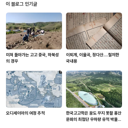
이 블로그 인기글
미쳐 돌아가는 고고 중국, 하북성
이퇴계, 이율곡, 정다산....철저한
의 경우
국내용
오디세이아의 여정 추적
한국고고학은 꿈도 꾸지 못할 홍산
문화의 최첨단 우하량 유적 박물관
[신화통신]