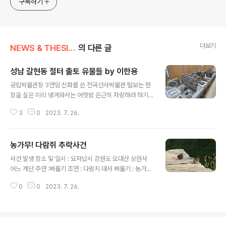
구독하기
generalized viewpoint
더보기
NEWS & THESIS/Photo News
의 다른 글
성남 갈현동 절터 출토 유물들 by 이한용
글 내용
공립박물관장 3연임 신화를 쓴 전곡선사박물관 털보는 현
장을 실은 미리 댕겨와서는 어젯밤 은근히 자랑하려 하기
에 갈현동? 알고 있으니 입 다물라 호통을 쳤다. 사진을 풀
3
0
2023. 7. 26.
었으므로 전재한다. #성남갈현동절터 #성남갈현동사지 #
왕실원찰 *** related article *** 성남 갈현동 갈마치
골짜기에서 출현한 조선전기 거대 사찰(유적 브로셔 첨부
농가무! 다람쥐 추락사건
하니 다운로드하시오) 성남 갈현동 갈마치 골짜기에서 출
글 내용
현한 조선전기 거대 사찰(유적 브로셔 첨부하니 다운로드
사건 발생 장소 및 일시 : 요저납시 강원도 오대산 상원사
하시 이 소식은 그저께 요로를 통해 들어왔으니, 골자를 추
어느 계단 주연 :삐둘기 조연 : 다람지 대사 삐둘기 : 농가무
리자면 성남시 중원구 갈현동 469-1번지 일원에서 조선
다람지 : 안주여 삐둘기 : 혼차 쳐먹노? 다람지 : 니줄끼 어
시대 전기(1392~1506년)에 만든 것으로 생각하는 왕실
0
0
2023. 7. 26.
딨노? 지문 : 삐둘기가 꼬리로 다람지를 슬쩍 넘어뜨려 계
원찰급 규모 거대 사찰 흔적이 발 historylibrary.net
단 밑으로 구르게 해서 추락사 시킨다. (2016. 7. 26)