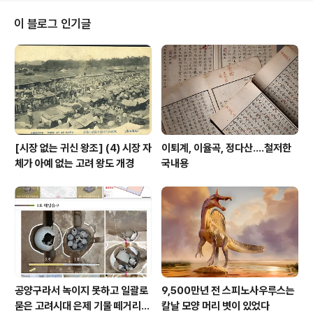
권, 세계와의 협력 등 보편 가치에 대한 이야기가 더 들어가
야 한다. 한국사를 교육받은 우리 후세들이 나라 밖에서 만
이 블로그 인기글
난 사람들과 기껏 나누는 이야기가 금속활자를 아십니까?
팔만대장경을 아십니까? 같은 이야기만 머리 속에 심어놔
서 되겠는가? 우리 후세들은 한국 밖에서 활동하고 살아가
며 외국인들은 무수히 만나며 살아 간다고 생각해야 한다.
민족중흥의 역사적 사명만 가르치는 ..
[시장 없는 귀신 왕조] (4) 시장 자
이퇴계, 이율곡, 정다산....철저한
체가 아예 없는 고려 왕도 개경
국내용
공양구라서 녹이지 못하고 일괄로
9,500만년 전 스피노사우루스는
묻은 고려시대 은제 기물 떼거리로
칼날 모양 머리 볏이 있었다