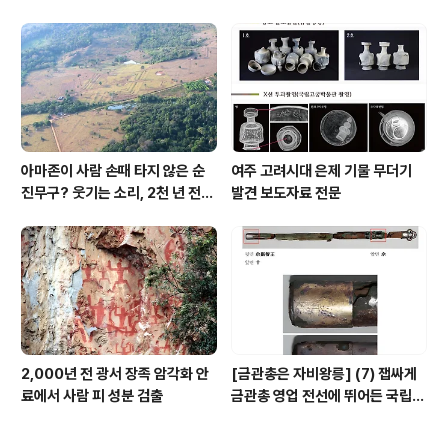
여주서 발견
아마존이 사람 손때 타지 않은 순
여주 고려시대 은제 기물 무더기
진무구? 웃기는 소리, 2천 년 전에
발견 보도자료 전문
이미 사람 바글바글
2,000년 전 광서 장족 암각화 안
[금관총은 자비왕릉] (7) 잽싸게
료에서 사람 피 성분 검출
금관총 영업 전선에 뛰어든 국립박
물관, 하지만 잘못 고른 영업사원