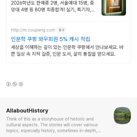
2026학년도 한예종 2명, 서울예대 15명, 중
앙대 4명 등 80명 최종합격! 실기, 특기자,
학생부 종합 등 모든 전형 완벽대비! 서울본
원/부산분원/대전분원
http://m.coupang.com
광고
인문학 쿠팡 와우회원 5% 캐시 적립
세상을 이해하는 깊이 있는 인문학 쿠팡에서 만나보세요. 바
쁜 일상 속 지적 갈증, 인문 도서, 삶의 통찰을 얻으세요.
(새창열림)
로그 정보
AllaboutHistory
Think of this as a storyhouse of historic and
cultural aspects. The stories will cover various
topics, especially history, sometimes in-depth,
sometimes with a light touch. One constant