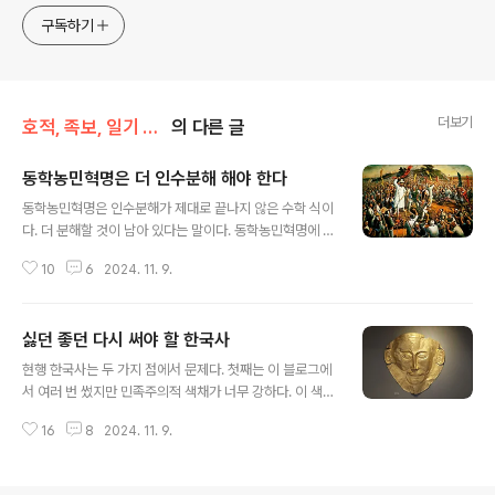
approach will be to resist any common sense or
구독하기
generalized viewpoint
더보기
호적, 족보, 일기 이야기 (역사인구학)
의 다른 글
동학농민혁명은 더 인수분해 해야 한다
글 내용
동학농민혁명은 인수분해가 제대로 끝나지 않은 수학 식이
다. 더 분해할 것이 남아 있다는 말이다. 동학농민혁명에 대
한 현재의 문제점을 필자가 생각하는 바 적어보기로 한다.
10
6
2024. 11. 9.
동학농민혁명 주체는 "농민"으로 퉁쳐서 이야기 할 수 있는
그런 간단한 것이 아니다. 그 안에는 심지어는 진사 급제자
들까지 다수 포함되어 있고 사류 중에도 상당히 가담한 자
싫던 좋던 다시 써야 할 한국사
가 많아 "농민혁명"으로 간단히 이야기 할 수 있는 그런 것
글 내용
이 아니라는 말이다. 동학농민혁명은 농민 반란의 성격과
현행 한국사는 두 가지 점에서 문제다. 첫째는 이 블로그에
함께 일본으로 치자면 하급 무사에 의한 메이지유신의 성
서 여러 번 썼지만 민족주의적 색채가 너무 강하다. 이 색채
격도 함께 가지고 있는 전쟁이라 이 둘을 뭉뚱그려 놓고 농
가 너무 강하다 보니 역사 전체의 구조를 일그러뜨릴 정도
민전쟁 혹은 농민혁명으로 불러 버리고 끝나는 것은 잘못
16
8
2024. 11. 9.
라고 필자는 본다. 역사 기술이건 뭐건 기본적으로 책이 갖
된 판단이다. 일본의 메이지 유신 역시 혁명의 주도 세력은
추어야 할 균형과 조화를 무너뜨릴 정도로 편향되어 있다
하급 무사들이었는데 이 하급무사라..
는 뜻이다. 민족주의적 색채를 좀 빼는 대신 민주주의, 인