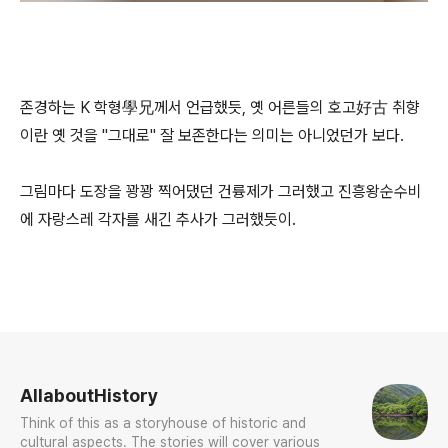
존경하는 K 학형學兄께서 언급했듯, 옛 어른들의 호고好古 취향
이란 옛 것을 "그대로" 잘 보존한다는 의미는 아니었던가 보다.
그림마다 도장을 꽝꽝 찍어댔던 건륭제가 그러했고 진흥왕순수비
에 자랑스레 각자를 새긴 추사가 그러했듯이.
로그 정보
AllaboutHistory
Think of this as a storyhouse of historic and
cultural aspects. The stories will cover various