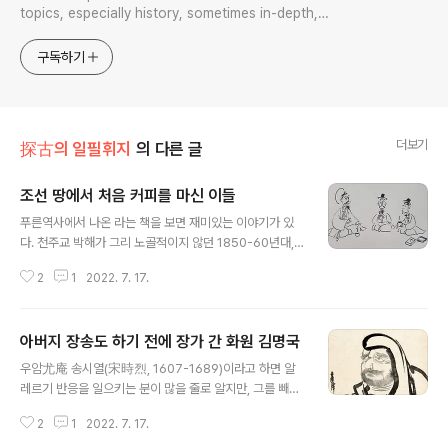
topics, especially history, sometimes in-depth,
sometimes with a light touch. One constant
approach will be to resist any common sense or
구독하기
generalized viewpoint
더보기
探古의 일필휘지
의 다른 글
조선 땅에서 처음 커피를 마신 이들
글 내용
푸른역사에서 나온 라는 책을 보면 재미있는 이야기가 있
다. 천주교 박해가 그리 노골적이지 않던 1850-60년대,
조선에는 프랑스 외방전교회 소속 주교와 신부들이 알게
2
1
2022. 7. 17.
모르게 들어와 있었다. 그들은 미사나 전도에 필요한 서양
물품들을 홍콩을 통해 극비리에 주문했고, 다양한 밀수 경
로를 거쳐 받아보곤 했다. 약 1년이 걸렸다니 요즘 감각으
아버지 장송도 하기 전에 장가 간 화원 김명국
로는 느려터졌지만 그때로서는 초고속 아니었을까. 어쨌
글 내용
건, 이 땅에 천주의 가르침을 전파하러 온 이들이 꼭 필요하
우암尤庵 송시열(宋時烈, 1607-1689)이라고 하면 알
다고 생각해 주문한 물건 중에 커피가 있었다. 그것도 수십
레르기 반응을 일으키는 분이 많을 줄로 알지만, 그를 빼놓
kg에 달하는 양으로. 이 책의 저자는 그 이유를 선교에서
고 조선 중~후기 역사를 논할 수 있을까? 이는 정치사나 학
찾았다. 선교 과정에서 신부들은 주변의 조선인 신자들에
2
1
2022. 7. 17.
술사에만 국한하지 않는다. 실제로 그가 남긴 글을 읽어보
게 커피를 권했고, 그들이 차츰 즐기게 됨에 따라 수요가 생