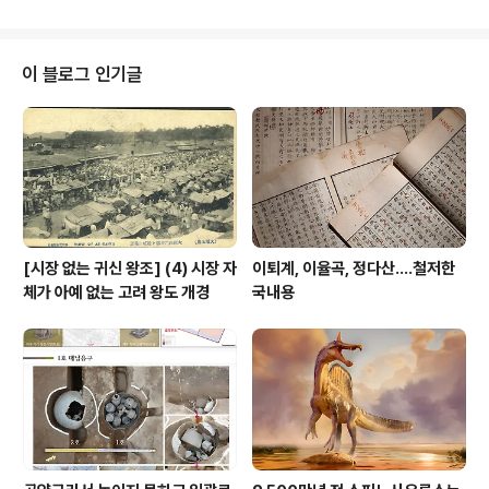
면 여러 방면에 걸친 꽤 재미있는 이야기가 많이 실려있다.
겼다는 것이다. 그러니 이 시커멓..
권33에 실린 편지 한 통도 그에 속한다. 1659년 시남市
南 유계(兪棨, 1607~1664)에게 보낸 글이다. 이때 송시
열은 이조판서(지금으로 치면 행정안전부 장관?)였고 유계
이 블로그 인기글
는 병조참지(지금으로 치면 국방부 국장?)였다. ... 또 한 가
지 일이 있네. 저번에, “북부北部에 윤리倫理를 거스른 사
람이 있는데도 부관部官이 적발하여 보고하지 않았으니,
이는 직책을 다하지 못한 것이다…….”라 한 말을 듣고, 그
허실虛實을 ..
[시장 없는 귀신 왕조] (4) 시장 자
이퇴계, 이율곡, 정다산....철저한
체가 아예 없는 고려 왕도 개경
국내용