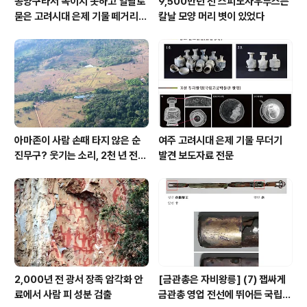
공양구라서 녹이지 못하고 일괄로
9,500만년 전 스피노사우루스는
묻은 고려시대 은제 기물 떼거리로
칼날 모양 머리 볏이 있었다
여주서 발견
아마존이 사람 손때 타지 않은 순
여주 고려시대 은제 기물 무더기
진무구? 웃기는 소리, 2천 년 전에
발견 보도자료 전문
이미 사람 바글바글
2,000년 전 광서 장족 암각화 안
[금관총은 자비왕릉] (7) 잽싸게
료에서 사람 피 성분 검출
금관총 영업 전선에 뛰어든 국립박