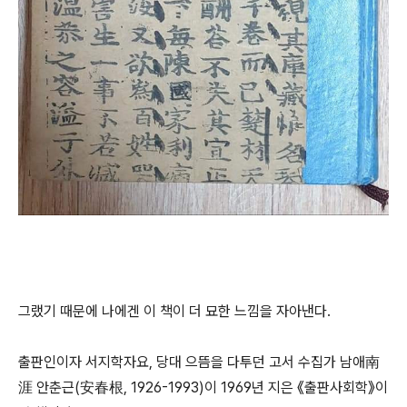
그랬기 때문에 나에겐 이 책이 더 묘한 느낌을 자아낸다.
출판인이자 서지학자요, 당대 으뜸을 다투던 고서 수집가 남애南
涯 안춘근(安春根, 1926-1993)이 1969년 지은 《출판사회학》이