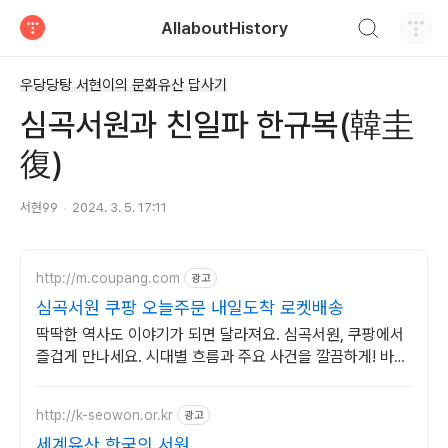
검색하기
AllaboutHistory
티스토리
우당당탕 서현이의 문화유산 답사기
심곡서원과 친일파 한규복(韓圭
復)
서현99
2024. 3. 5. 17:11
http://m.coupang.com
광고
심곡서원 쿠팡 오늘주문 내일도착 로켓배송
딱딱한 역사도 이야기가 되면 달라져요. 심곡서원, 쿠팡에서
즐겁게 만나세요. 시대별 흐름과 주요 사건을 깔끔하게! 바쁜
당신의 스마트한 역사 학습.
http://k-seowon.or.kr
광고
세계유산 한국의 서원