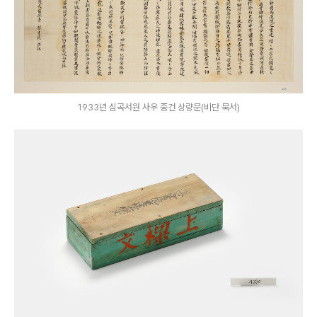
1933년 심곡서원 사우 중건 상량문(비단 묵서)