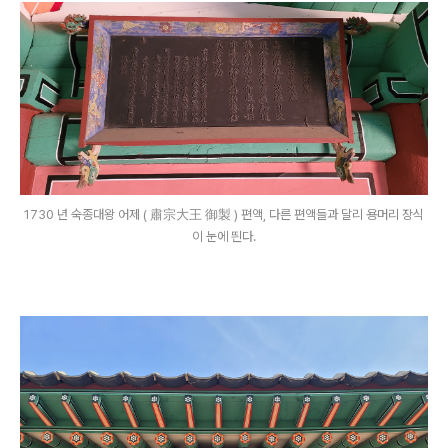
1730 년 숙종대왕 어제 ( 肅宗大王 御製 ) 편액, 다른 편액들과 달리 용머리 장식
이 눈에 띈다.