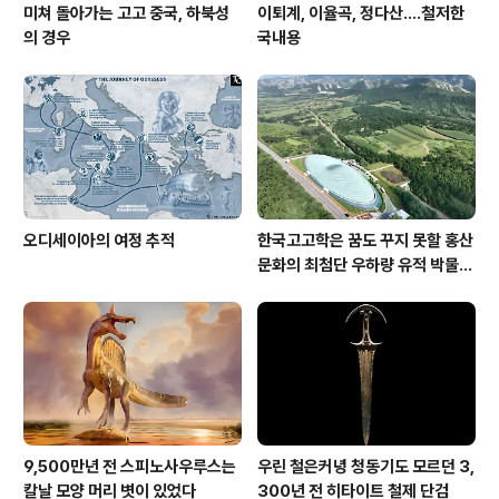
미쳐 돌아가는 고고 중국, 하북성
이퇴계, 이율곡, 정다산....철저한
의 경우
국내용
오디세이아의 여정 추적
한국고고학은 꿈도 꾸지 못할 홍산
문화의 최첨단 우하량 유적 박물관
[신화통신]
9,500만년 전 스피노사우루스는
우린 철은커녕 청동기도 모르던 3,
칼날 모양 머리 볏이 있었다
300년 전 히타이트 철제 단검