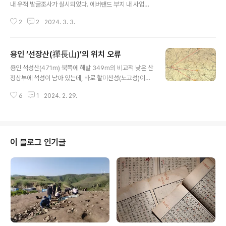
내 유적 발굴조사가 실시되었다. 에버랜드 부지 내 사업을
위해 전대리, 유운리 일대에 대한 조사였는데, 구제발굴조
2
2
2024. 3. 3.
사이기도 했다. 시행처가 대기업이라서 그랬는지 조사 보
고서가 2011년 간행되었지만, 조사 내용이 그다지 주목받
지 못했다. 조사된 유적 중 관심있는 곳은 바로 ‘향수사지
용인 ‘선장산(禪長山)’의 위치 오류
香水寺址’다. 위치를 보면, 처인구 포곡읍 유운리 431번
글 내용
지 일원으로, 삼성화재 모빌리티뮤지엄(자동차박물관) 남
용인 석성산(471m) 북쪽에 해발 349m의 비교적 낮은 산
쪽에 해당하는데, 지금은 에버랜드 스피드웨이 도로가 조
정상부에 석성이 남아 있는데, 바로 할미산성(노고성)이다.
성되었다. 향수산 줄기가 남동쪽으로 흘러내린 시루봉 말
석성산성과 할미산성은 직선거리로 2km가 채 안되는 가
단 능선 사이에 형성된 좁은 곡부 상단부에 위치한다. 조망
6
1
2024. 2. 29.
까운 거리에서 마주보고 있다. 석성산은 ‘석성산’ 또는 ‘보
권은 남동쪽으로 열렸으며, 전면에는 경안천으로 유입되는
개산’으로 불렸음을 조선후기 여러 읍지와 고지도를 통해
유운천이 바로 인접하여 흐른다. 발굴조사 결과..
확인할 수 있는데, 문제는 할미성이 위치한 산의 이름이다.
현재 여러 지도에는 할미산성이 위치한 산의 이름을 ‘선장
산(禪長山)’으로 표시하고 있다. 그런데 이 산의 이름이 선
이 블로그 인기글
장산으로 표기되기 시작한 것은 불과 10년 정도 밖에 되지
않는다는 사실을 사람들은 잘 알지 못한다. 1920년대 수
치지형도에서도 할미산성이 있는 고개의 이름을 ‘백현(栢
峴)’이라고만 표시하고 있다. 국토지리정보원 사이트에서
확인할 수 있는 수치지형..