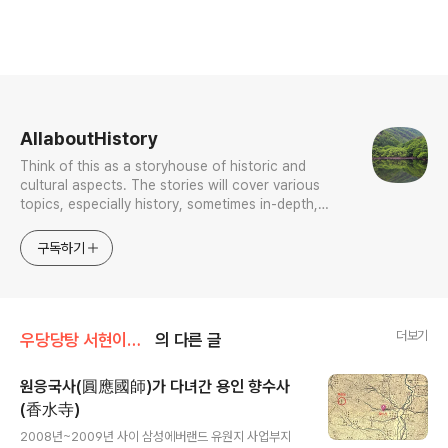
로그 정보
AllaboutHistory
Think of this as a storyhouse of historic and
cultural aspects. The stories will cover various
topics, especially history, sometimes in-depth,
sometimes with a light touch. One constant
approach will be to resist any common sense or
구독하기
generalized viewpoint
더보기
우당당탕 서현이의 문화유산 답사기
의 다른 글
원응국사(圓應國師)가 다녀간 용인 향수사
(香水寺)
글 내용
2008년~2009년 사이 삼성에버랜드 유원지 사업부지