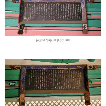
1931년 심곡서원 중수기 편액