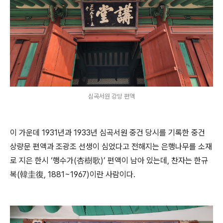
심곡서원 강당 편액
이 가운데 1931년과 1933년 심곡서원 중건 당시를 기록한 중건
상량문 편액과 조광조 선생이 심었다고 전해지는 은행나무를 소재
로 지은 한시 ‘행수가(杏樹歌)’ 편액이 남아 있는데, 찬자는 한규
복(韓圭復, 1881~1967)이란 사람이다.