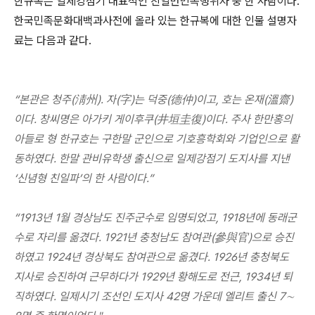
한규복은 일제강점기 대표적인 친일반민족행위자 중 한 사람이다.
한국민족문화대백과사전에 올라 있는 한규복에 대한 인물 설명자
료는 다음과 같다.
“본관은 청주(淸州). 자(字)는 덕중(德仲)이고, 호는 온재(溫齋)
이다. 창씨명은 아가키 게이후쿠(井垣圭復)이다. 주사 한만홍의
아들로 형 한규호는 구한말 군인으로 기호흥학회와 기업인으로 활
동하였다. 한말 관비유학생 출신으로 일제강점기 도지사를 지낸
‘신념형 친일파’의 한 사람이다.”
“1913년 1월 경상남도 진주군수로 임명되었고, 1918년에 동래군
수로 자리를 옮겼다. 1921년 충청남도 참여관(參與官)으로 승진
하였고 1924년 경상북도 참여관으로 옮겼다. 1926년 충청북도
지사로 승진하여 근무하다가 1929년 황해도로 전근, 1934년 퇴
직하였다. 일제시기 조선인 도지사 42명 가운데 엘리트 출신 7∼