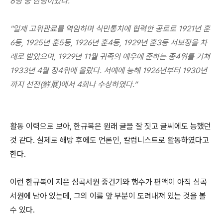
8명 중 한명이었다."
"일제 고위관료를 역임하며 식민통치에 협력한 공로로 1921년 훈
6등, 1925년 훈5등, 1926년 훈4등, 1929년 훈3등 서보장을 차
례로 받았으며, 1929년 11월 귀족의 예우에 준하는 종4위를 거쳐
1933년 4월 정4위에 올랐다. 서예에 능해 1926년부터 1930년
까지 선전(鮮展)에서 4회나 수상하였다.”
활동 이력으로 보아, 한규복은 원래 글을 잘 짓고 글씨에도 능했던
것 같다. 실제로 해방 후에도 언론인, 칼럼니스트로 활동하였다고
한다.
이런 한규복이 지은 심곡서원 중건기와 행수가 편액이 아직 심곡
서원에 남아 있는데, 그의 이름 앞 부분이 도려내져 있는 것을 볼
수 있다.