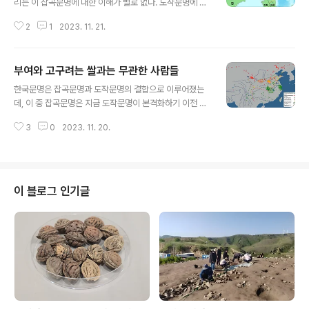
리는 이 잡곡문명에 대한 이해가 별로 없다. 도작문명에 익
숙한 우리는 고구려 부여의 이 잡곡문명이 그저 도작문명
2
1
2023. 11. 21.
비슷한 것이었거니 한다. 그러나 쌀농사가 없는 문명은 그
자체 엄청나게 다르다. 잡곡만으로 이루어진 문명. 이에 대
해 우리는 과연 어느 정도로 이해하고 있는가. 부여에 대한
부여와 고구려는 쌀과는 무관한 사람들
삼국지의 기술을 보면 "오곡"이 난다고 했다. 삼국지 기술
글 내용
에는 "오곡"과 "벼"를 따로 기술하고 있기 때문에, 이 오곡
한국문명은 잡곡문명과 도작문명의 결합으로 이루어졌는
은 쌀을 제외한 잡곡들이 다양하게 난다는 말이다. 쌀을 뺀
데, 이 중 잡곡문명은 지금 도작문명이 본격화하기 이전 초
잡곡, 아마도 콩, 조, 피, 수수, 기장 등을 먹었을 텐데, 이는
보적 농경 정도로 간주되고 있는 것 같다. 과연 그럴까? 일
단순히 먹는 곡식의 종류가 달랐다는 것만을 의미하는 것
3
0
2023. 11. 20.
단 부여와 고구려는 도작과는 상관없는 문명권이 아니었을
이 아니다. 잡곡문명 자체에 대한 이해가 필요하며, 이를 이
까. 이 부여와 고구려의 잡곡문명은 어디서 왔을까. 요서 아
해해야만 우리는..
닐까. 그렇다면 한반도의 도작문명은 어디서 왔을까. 산동
반도 아닐까. 이 두 개의 이질적 문명이 평양쯤에서 결합해
서 한반도 남부를 거쳐 일본으로 빠져 나간 것이 아닐까. #
이 블로그 인기글
도작문명 #잡곡문명 #벼농사 #벼농사전파