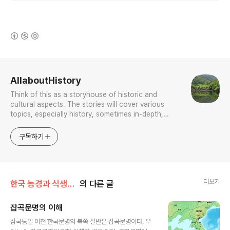
을 쿠팡에서!
(새창열림)
로그 정보
AllaboutHistory
Think of this as a storyhouse of historic and
cultural aspects. The stories will cover various
topics, especially history, sometimes in-depth,
sometimes with a light touch. One constant
approach will be to resist any common sense or
구독하기
generalized viewpoint
더보기
한국 농경과 식생활의 역사
의 다른 글
잡곡문명의 이해
글 내용
삼국통일 이전 한국문명의 북쪽 절반은 잡곡문명이다. 우