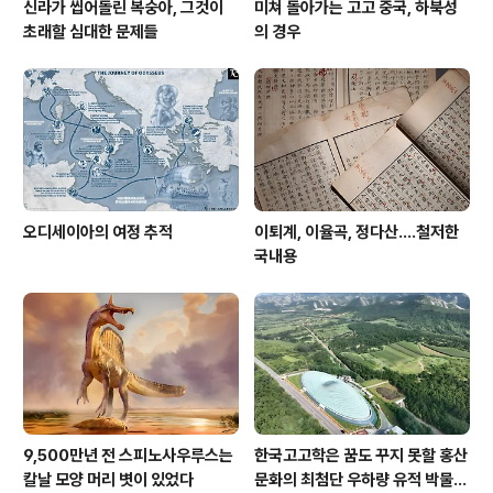
신라가 씹어돌린 복숭아, 그것이
미쳐 돌아가는 고고 중국, 하북성
초래할 심대한 문제들
의 경우
오디세이아의 여정 추적
이퇴계, 이율곡, 정다산....철저한
국내용
9,500만년 전 스피노사우루스는
한국고고학은 꿈도 꾸지 못할 홍산
칼날 모양 머리 볏이 있었다
문화의 최첨단 우하량 유적 박물관