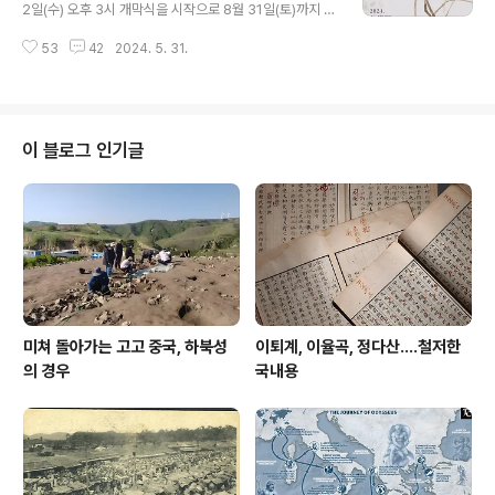
가 아닐까 하는데 군곡리 유적을 국제항구로 자리매김하고
2일(수) 오후 3시 개막식을 시작으로 8월 31일(토)까지 이
자 하는 욕망이 혹 앞서가지 않았나 하는 생각도 해 본
라는 주제로 상반기 특별기획전을 개최한다. 이번 기획전
다. 저 부뚜막은 실물인지 모형인지 사진만으로는 언뜻 판
53
42
2024. 5. 31.
은 추사의 난蘭에 초점을 맞추어 추사가 지향한 예술을 한
단이 어렵지만, 앞에 놓인 스케일 바를 보니 모형인 듯하거
눈에 살피게 된다. 1부 '추사의 난'에서는 추사의 젊은 시절
니와, 저런 모형은 보통은 무덤에서 출토하..
부터 만년晩年까지 다양한 난 그림을 통해 추사가 지향한
예술적 취향과 특성을 살핀다. 특히 과 는 추사 난을 대표하
는 작품으로 추사의 학문과 예술의 지향점을 볼 수 있다. 2
이 블로그 인기글
부 '추사의 난 계승'에서는 추사의 난 그림이 그의 제자들을
통해 조선 말기 화단에 미친 영향을 살핀다. 추사의 묵란화
이론과 기법은 당대 사대부에서 중인 계층에 이르기까지
큰 영향을 미쳤는데, 석파 이하응(1820~1898), 소치 허
련(1808..
미쳐 돌아가는 고고 중국, 하북성
이퇴계, 이율곡, 정다산....철저한
의 경우
국내용