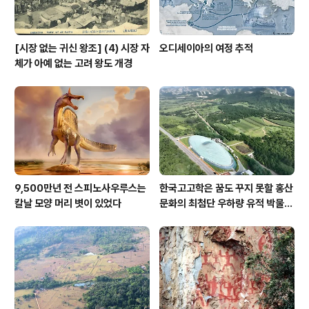
[시장 없는 귀신 왕조] (4) 시장 자
오디세이아의 여정 추적
체가 아예 없는 고려 왕도 개경
9,500만년 전 스피노사우루스는
한국고고학은 꿈도 꾸지 못할 홍산
칼날 모양 머리 볏이 있었다
문화의 최첨단 우하량 유적 박물관
[신화통신]