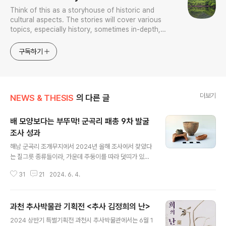
Think of this as a storyhouse of historic and
cultural aspects. The stories will cover various
topics, especially history, sometimes in-depth,
sometimes with a light touch. One constant
approach will be to resist any common sense or
구독하기
generalized viewpoint
더보기
NEWS & THESIS
의 다른 글
배 모양보다는 부뚜막! 군곡리 패총 9차 발굴
조사 성과
글 내용
해남 군곡리 조개무지에서 2024년 올해 조사에서 찾았다
는 질그릇 종류들이라, 가운데 주둥이를 따라 덧띠가 있는
볼품없는 항아리를 중심으로 바라 보는 이 기준 왼편에 부
31
21
2024. 6. 4.
뚜막이 보이며, 오른편으로 무슨 주걱 같은 물건이 보이는
데 이걸 조사단에서는 배 모양 토기라 규정한 모양이라 저
것이 배를 본떴다면 통나무 배일 텐데, 해남 군곡리라면 바
과천 추사박물관 기획전 <추사 김정희의 난>
다를 낀 데라 통나무배? 조금 이상하다. 그보다는 저것들이
글 내용
무슨 조합 관계가 성립한다면 액체 같은 것을 퍼내는 도구
2024 상반기 특별기획전 과천시 추사박물관에서는 6월 1