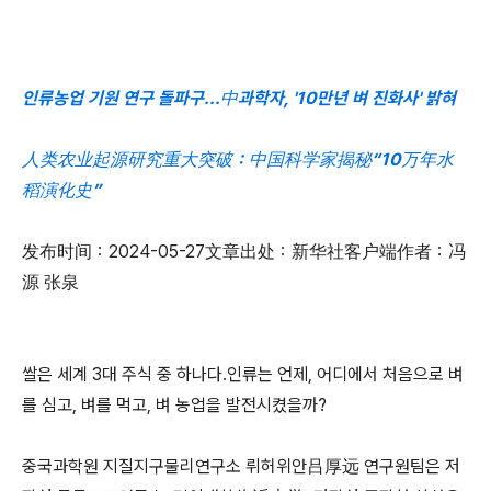
인류농업 기원 연구 돌파구...中과학자, '10만년 벼 진화사' 밝혀
人类农业起源研究重大突破：中国科学家揭秘“10万年水
稻演化史”
发布时间：2024-05-27文章出处：新华社客户端作者：冯
源 张泉
쌀은 세계 3대 주식 중 하나다.인류는 언제, 어디에서 처음으로 벼
를 심고, 벼를 먹고, 벼 농업을 발전시켰을까?
중국과학원 지질지구물리연구소 뤼허위안吕厚远 연구원팀은 저