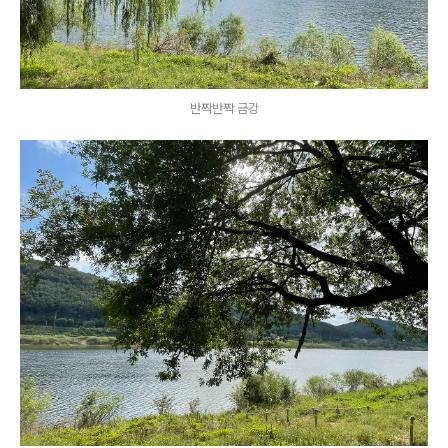
반짝반짝 금강