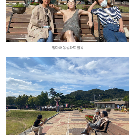
엄마와 동생과도 찰칵