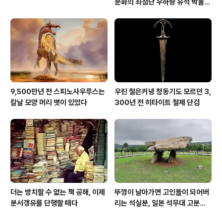
문화의 최첨단 우하량 유적 박물관
[신화통신]
9,500만년 전 스피노사우루스는
우린 철은커녕 청동기도 모르던 3,
칼날 모양 머리 볏이 있었다
300년 전 히타이트 철제 단검
더는 방치할 수 없는 책 공해, 이제
뚜껑이 날아가면 고인돌이 되어버
분서갱유를 단행할 때다
리는 석실분, 일본 석무대 고분의
경우