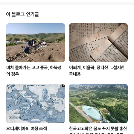
게 크지 않은 불상이 바위 면에 새겨져 있습니다. 마애여래
입상 앞에 서서 아래를 내려다 보면 절 밑으로 보이는 마을
과 저 멀리 산까지 훤히 다 보입니다. 마치 옥천 시내를 내
이 블로그 인기글
려다보며 살피는 것 같습니다. 용암사가 유명한 이유중 하
나는 아무래도 이 쌍 석탑때문이 아닐까 합니다. 옥천 용암
사 동·서 삼층석탑으로 고려시대 석탑이고, 보물로 지정되
었습니다. 며칠전 국립경주박물관에서 그리고 국립공주박
물관에서 웅장한 탑만..
미쳐 돌아가는 고고 중국, 하북성
이퇴계, 이율곡, 정다산....철저한
의 경우
국내용
오디세이아의 여정 추적
한국고고학은 꿈도 꾸지 못할 홍산