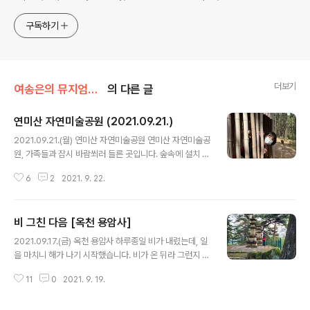
sometimes with a light touch. One constant
approach will be to resist any common sense or
구독하기
generalized viewpoint
더보기
여송은의 뮤지엄톡톡
의 다른 글
연미산 자연미술공원 (2021.09.21.)
글 내용
2021.09.21.(월) 연미산 자연미술공원 연미산 자연미술공
원, 가족들과 잠시 바람쐬러 들른 곳입니다. 숲속에 설치 되
어 있는 미술작품을 감상하며 산책할 수 있는 곳이었습니
6
2
2021. 9. 22.
다. 어마어마한 크기의 곰 작품이 쿠와와왕! 설치되어 있습
니다. 아마도 여기가 포토존인듯 합니다. 곰 안으로 들어가
면 계단을 활용해 작품 곳곳을 살펴 볼 수 있습니다. 재밌어
비 그친 다음 [옥천 용암사]
보이는 대나무로 만든 쉘터! 들어가 보고 싶습니다. 숲속에
글 내용
설치되어 있는 작품을 보면서 산책하는데, 저희는 약 1시간
2021.09.17.(금) 옥천 용암사 하루종일 비가 내렸는데, 일
정도 걸린 것 같습니다. 날씨도 좋아 덥지 않고, 산책하기
을 마치니 해가 나기 시작했습니다. 비가 온 뒤라 그런지 구
아주 좋았습니다. 다만, 숲속이라 벌레가 많아 벌레기피제
름이 뭉게뭉게 있기는 하지만, 색이 선명하게 잘 보입니다.
등 준비해서 가시면 좋을 듯 합니다. (매표소에서 기피제를
11
0
2021. 9. 19.
저 위로 커다란 바위 하나 보이시나요? 저 바위 면에 여래
팔기는 하는데, 냄세가 많이 고약해요.ㅠㅠ) 덥지 않은 가을
입상이 새겨져 있다고 합니다. 열심히 올라가 봅시다. 그렇
에 한번즘..