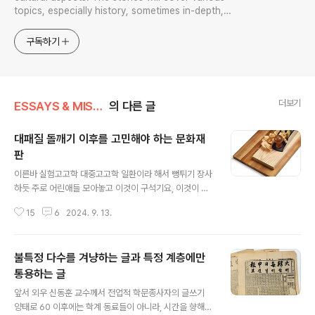
topics, especially history, sometimes in-depth,
sometimes with a light touch. One constant
approach will be to resist any common sense or
구독하기
generalized viewpoint
더보기
ESSAYS & MISCELLANIES
의 다른 글
대패질 돌깨기 이후를 고민해야 하는 문화재
판
글 내용
이른바 실험고고학 대중고고학 일환이라 해서 뻥튀기 장사
하듯 주로 어린애들 모아놓고 이것이 구석기요, 이것이 흑
요석이요 이것이 돌도끼요 하며 시범 보이는 일이 한국고
15
6
2024. 9. 13.
고학 현장에서 언제 등장했는지는 모르겠지만 이를 본업
혹은 부업 비스무리하게 활용하기는 나랑 비슷한 연령대
사람들이 본격화하지 않았나 하는데 내가 기억하는 한, 이
불특정 다수를 겨냥하는 글과 특정 계층에만
분야에서는 일찍이 은퇴했지만 윤용현 박사가 선하 중 하
나를 이루며, 그 외 이한용 이영덕까라 지금은 환갑을 목전
통용하는 글
글 내용
에 둔 중고뇐네들이 이것으로써 존재감을 각인하더니만 이
앞서 외우 신동훈 교수께서 전업적 학문종사자의 글쓰기
들의 행각에 놀아나 젊은축에서도 이에 미쳐 날뛰는 사람
양태로 60 이후에는 학계 동료들이 아니라, 시간을 향해
이 꽤 있다. 이것이 돌깨기 행각이라면 이 凡고고학 행각으