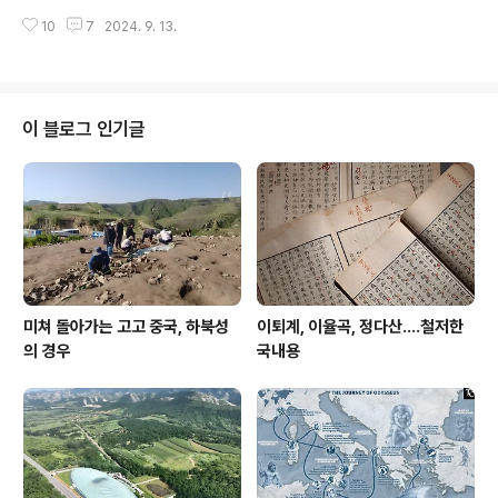
글을 쓰야 함을 역설했거니와 ( 60 이후의 글: 학계가 아니
로는 발굴체험이라는 프로그램이 언제부턴가 교보재라는
10
7
2024. 9. 13.
라 시간에 묻는것 ) 이것이 결국 독자 readers 가 누구인
이름으로 비스무리하게 개발되더니만 여기도 발굴체험 저
가를 상정하느냐는 문제니, 이 독자 문제는 글쓰는 방식까
기도 ..
지 구속한다. 나는 저와 같은 문제 혹은 고민을 별로 해 본
이 없다. 기자로서는 말로야 지구촌 어디에 있을지도 모르
는 독자 한 명을 위해서도 쓰야 한다고 말을 했고, 실제 그
이 블로그 인기글
런 문투 그런 내용으로 내 전직 기자생활에서 악명이 높았
지만, 그에 투신할 때도 그렇고, 그것을 떠난 마당에도 나는
언제나 나름으로는 저 두 가지를 나름 조화하는 방향으로
부단히도 애를 썼다고 나를 위로해 둔다. 나는 31년을 기자
생활을 했으니, 이..
미쳐 돌아가는 고고 중국, 하북성
이퇴계, 이율곡, 정다산....철저한
의 경우
국내용