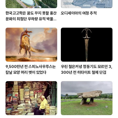
한국고고학은 꿈도 꾸지 못할 홍산
오디세이아의 여정 추적
문화의 최첨단 우하량 유적 박물관
[신화통신]
9,500만년 전 스피노사우루스는
우린 철은커녕 청동기도 모르던 3,
칼날 모양 머리 볏이 있었다
300년 전 히타이트 철제 단검