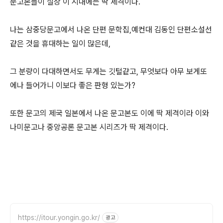
문고본들이 실상 이 시대에는 딱 제격이다.
나는 삼중당문고에서 나온 단편 문학집,예컨대 김동인 단편소설선
같은 것을 휴대하는 일이 많은데,
그 분량이 다대하면서도 무게는 깃털같고, 무엇보다 아무 보게또
에나 들어가니 이보다 좋은 판형 있는가?
또한 문고의 제국 일본에서 나온 문고본도 이에 딱 제격이라 이와
나미문고나 중앙공론 문고본 시리즈가 딱 제격이다.
https://itour.yongin.go.kr/
광고