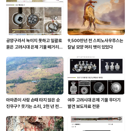
공양구라서 녹이지 못하고 일괄로
9,500만년 전 스피노사우루스는
묻은 고려시대 은제 기물 떼거리로
칼날 모양 머리 볏이 있었다
여주서 발견
아마존이 사람 손때 타지 않은 순
여주 고려시대 은제 기물 무더기
진무구? 웃기는 소리, 2천 년 전에
발견 보도자료 전문
이미 사람 바글바글