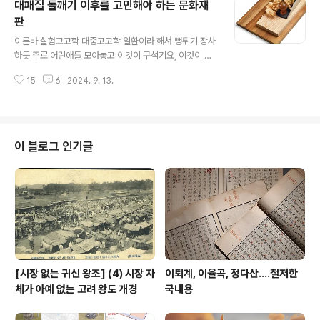
대패질 돌깨기 이후를 고민해야 하는 문화재
러 앉아 배낭 공구고서는 책을 읽는 장면이 그런 대로 와 여
행이란 저런 거구나 하는 맛을 주거니와 나는 이런 모습들
판
글 내용
이 그런 삶을 꿈꾸는 사람들한테도 일정한 영향을 준다고
이른바 실험고고학 대중고고학 일환이라 해서 뻥튀기 장사
본다. 나 역시 젊은 시절에는 떠날 때 몇 권 쑤셔박아 갔다
하듯 주로 어린애들 모아놓고 이것이 구석기요, 이것이 흑
가는 짐만 되는 경험 천지였고, 돌아올 때 역시 바리바리 현
요석이요 이것이 돌도끼요 하며 시범 보이는 일이 한국고
지서 구입한 책을 싸서 오니, 그 큰 캐리어가 온통 책이었던
15
6
2024. 9. 13.
고학 현장에서 언제 등장했는지는 모르겠지만 이를 본업
나날들이 있었다. 살아보..
혹은 부업 비스무리하게 활용하기는 나랑 비슷한 연령대
사람들이 본격화하지 않았나 하는데 내가 기억하는 한, 이
분야에서는 일찍이 은퇴했지만 윤용현 박사가 선하 중 하
나를 이루며, 그 외 이한용 이영덕까라 지금은 환갑을 목전
이 블로그 인기글
에 둔 중고뇐네들이 이것으로써 존재감을 각인하더니만 이
들의 행각에 놀아나 젊은축에서도 이에 미쳐 날뛰는 사람
이 꽤 있다. 이것이 돌깨기 행각이라면 이 凡고고학 행각으
로는 발굴체험이라는 프로그램이 언제부턴가 교보재라는
이름으로 비스무리하게 개발되더니만 여기도 발굴체험 저
기도 ..
[시장 없는 귀신 왕조] (4) 시장 자
이퇴계, 이율곡, 정다산....철저한
체가 아예 없는 고려 왕도 개경
국내용