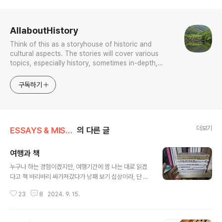
로그 정보
AllaboutHistory
Think of this as a storyhouse of historic and
cultural aspects. The stories will cover various
topics, especially history, sometimes in-depth,
sometimes with a light touch. One constant
approach will be to resist any common sense or
구독하기
generalized viewpoint
더보기
ESSAYS & MISCELLANIES
의 다른 글
여행과 책
글 내용
누구나 하는 경험이겠지만, 여행기간에 짬 나는 대로 읽겠
다고 책 바리바리 싸가져갔다가 낭패 보기 십상이라, 단 한
페이지도 펼쳐보지 못하고 돌아오는 일이 허다하니, 몸과
23
8
2024. 9. 15.
마음이 따로 놀기 마련이라. 이런 환상을 심어주는 가장 큰
이유로 나는 서양인들 행태 때문이라 본다. 한국으로 놀러
나온 이 친구들 양태 천차만별이기는 하나, 아무데나 퍼질