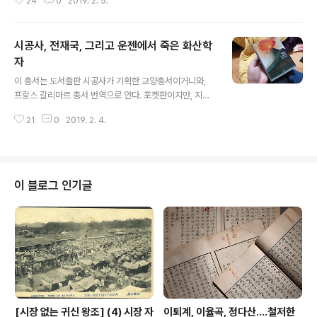
24
0
2019. 2. 5.
중판본이라, 문고총서본으론 17번째다. 보다시피 세로쓰
기라, 내가 대학에 들어가 한창 책을 닥치는대로 읽기 시작
한 80년대 중반 무렵엔 이 총서도 변신을 꾀해 디자인도
시공사, 전재국, 그리고 운젠에서 죽은 화산학
변화를 주어 가로쓰기로 변하지 않았나 한다. 이 문고총서
가 언제 시작했는지는 그 발간사에 연도가 없어 확실히 알
자
글 내용
수는 없다. 따라서 그 시작점은 이 총서 넘버원인 이은상의
이 총서는 도서출판 시공사가 기획한 교양총서이거니와,
《성웅 이순신》 발간 시점을 보면 될 터인데 지금 내 수중엔
프랑스 갈리마르 총서 번역으로 안다. 포켓판이지만, 지질
이 책이 없다. 다만 그 열일곱번째인 김동인 단편집이 197
이 두꺼워 무겁다는 점이 단점이요, 더불어 번역 수준이 함
5년인 점으로 미뤄 이 총서 시작 역시 이해이거나 그 전해
21
0
2019. 2. 4.
량 미달인 듯 싶은 사례가 많다는 점도 아쉽기는 하지만, 교
임을 미루어 짐작한..
양총서 새 지평을 연 역작이다. 이 총서가 나옴으로써 종래
그 토속 버전이라 할 만한 대원사 총서가 빛을 잃었다. 도판
과 디자인, 그리고 무엇보다 콘텐츠 질에서 도대체가 비교
불가능한 까닭이었다. 시공사..보다시피 창립자가 전재국
이 블로그 인기글
이다. 전두환 아들인 그 전재국이 대주주인 출판사다. 자연
인 전재국 전두환 아들 전재국에 대해선 무수한 논란이 있
다. 혹자는 그가 무슨 돈 자금으로 저 출판사를 만들었겠느
냐, 결국 전두환 정치비자금이 아닌가 하는 눈초리 많다. 하
지만 시공사가 기획한 이 총서..
[시장 없는 귀신 왕조] (4) 시장 자
이퇴계, 이율곡, 정다산....철저한