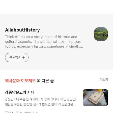
로그 정보
AllaboutHistory
Think of this as a storyhouse of historic and
cultural aspects. The stories will cover various
topics, especially history, sometimes in-depth,
sometimes with a light touch. One constant
approach will be to resist any common sense or
구독하기
generalized viewpoint
더보기
역사문화 이모저모
의 다른 글
삼중당문고의 시대
글 내용
김동인이나 혹은 를 얘기하고자 함이 아니다. 이 김동인 단
편집을 포함한 를 잠깐 생각해 봤으면 한다. 이 단편집은 서
지사항을 보니 1975년 초판인데 내가 갖춘 것은 1978년