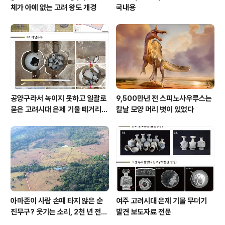
체가 아예 없는 고려 왕도 개경
국내용
공양구라서 녹이지 못하고 일괄로
9,500만년 전 스피노사우루스는
묻은 고려시대 은제 기물 떼거리로
칼날 모양 머리 볏이 있었다
여주서 발견
아마존이 사람 손때 타지 않은 순
여주 고려시대 은제 기물 무더기
진무구? 웃기는 소리, 2천 년 전에
발견 보도자료 전문
이미 사람 바글바글