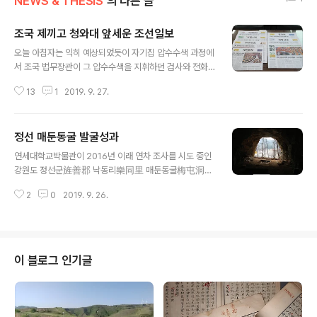
NEWS & THESIS
의 다른 글
조국 제끼고 청와대 앞세운 조선일보
글 내용
오늘 아침자는 익히 예상되었듯이 자기집 압수수색 과정에
서 조국 법무장관이 그 압수수색을 지휘하던 검사와 전화
통화한 일이 어제 국회 대정부 질의과정에서 드러난 일이
13
1
2019. 9. 27.
주요하게 취급되었다. 이런 행동이 수사외압 아니냐는 그
런 쟁투로 발전했으니 충분히 톱 기사로 다룰 만한 사안이
라고 본다. 한데 이 사안에서도 조선일보는 유독 튀었으니
정선 매둔동굴 발굴성과
그건 당연지사고 우린 하나 더 깐다는 모습을 유감없이 노
글 내용
출했으니 조 장관보다 청와대를 앞세워 청와대가 외압을
연세대학교박물관이 2016년 이래 연차 조사를 시도 중인
행사하려 했다는 걸 대문짝에 내건다. 조국을 까고는 청와
강원도 정선군旌善郡 낙동리樂同里 매둔동굴梅屯洞窟
대를 외압 주체로 앞세우고자 하는 모습을 연출한 것이다.
발굴은 여러 모로 의미를 지닌다. 우선 이 발굴은 학교 자체
조선일보는 언제나 이런 방식으로 허를 찌르는데, 이런 과
2
0
2019. 9. 26.
예산을 투입한 순수학술발굴이다. 나아가 그 조사는 철저
정에서 적지 않은 잡음을 노출하기도 한다. 오늘자 관련기
히 방학기간을 이용한다. 따라서 이 발굴은 대학과 현장을
사도 역시 튀는 제목으로 독자눈을 잡고자 했으니, ..
접목한 고고학 실습 교육장이기도 하다는 의미도 있는 셈
이다. 공주 석장리구석기 유적 발굴 이래 한반도 선사유적,
특히 동굴유적 발굴에 독보적인 업적을 쌓은 연세대박물관
이 블로그 인기글
이 그 후속 작업 일환으로 매둔동굴을 발굴 중이다. 이번에
206년~2017년에 걸친 발굴조사 성과를 정리한 공식보
고서 《정선 매둔 동굴유적(1) - 2016!2017년 발굴》을 펴
냈다. 이후 전개된 발굴에서 괄목할 만한 성과가 있었거니