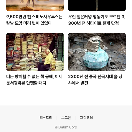
9,500만년 전 스피노사우루스는
우린 철은커녕 청동기도 모르던 3,
칼날 모양 머리 볏이 있었다
300년 전 히타이트 철제 단검
더는 방치할 수 없는 책 공해, 이제
2300년 전 중국 전국시대 술 닝
분서갱유를 단행할 때다
샤에서 발견
의안내
티스토리
로그인
고객센터
© Daum Corp.