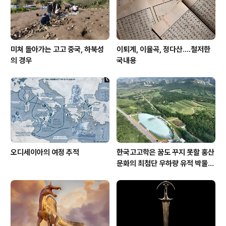
와, 그것은 추후 보고서가 다룰 ..
미쳐 돌아가는 고고 중국, 하북성
이퇴계, 이율곡, 정다산....철저한
의 경우
국내용
오디세이아의 여정 추적
한국고고학은 꿈도 꾸지 못할 홍산
문화의 최첨단 우하량 유적 박물관
[신화통신]