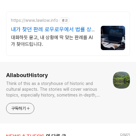
https://www.lawlow.info
광고
내가 찾던 판례 로우로우에서 법률 상
담도 AI 시대
대화하듯 묻고, 내 상황에 딱 맞는 판례를 AI
가 찾아드립니다.
로그 정보
AllaboutHistory
Think of this as a storyhouse of historic and
cultural aspects. The stories will cover various
topics, especially history, sometimes in-depth,
sometimes with a light touch. One constant
approach will be to resist any common sense or
구독하기
generalized viewpoint
더보기