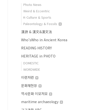
Photo News
Weird & Eccentric
K-Culture & Sports
Paleontology & Fossils
漢詩 & 漢文&漢文法
Who'sWho in Ancient Korea
READING HISTORY
HERITAGE in PHOTO
DOMESTIC
WORDWIDE
이런저런
문화재현장
역사문화 이모저모
maritime archaeology
고고과학 ABC