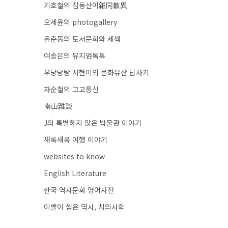
기호철의 잡동산이雜同散異
오세윤의 photogallery
유춘동의 도서문화와 세책
여송은의 뮤지엄톡톡
우당당탕 서현이의 문화유산 답사기
차순철의 고고통신
南山雜談
J의 특별하지 않은 박물관 이야기
새록새록 여행 이야기
websites to know
English Literature
한국 역사문화 영어사전
이빨이 씹은 역사, 치의사학