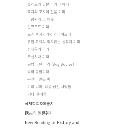
슈겐도와 일본 미라 이야기
극지와 고지의 얼음 미라
마왕퇴와 그 이웃
실크로드 미라
오슈 후지와라와 히라이즈미
유럽 교회의 썩지않는 성직자 미라
신대륙의 미라
조선시대 미라
유럽 니탄 미라 (Bog Bodies)
북극 동물미라
우연이 만든 미라
미라 너머, 뼈를 남긴 사람들
기타_준비중
국제학회&학술지
探古의 일필휘지
New Reading of History and ..