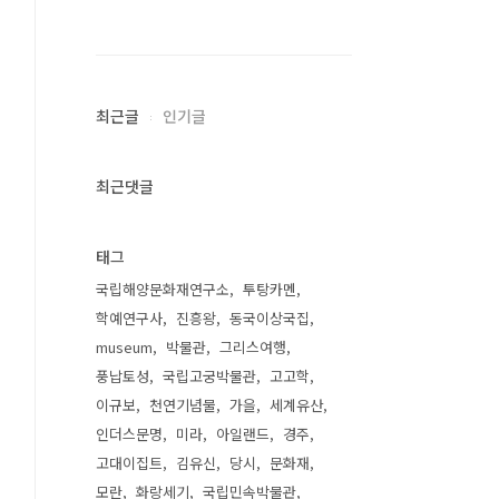
최근글
인기글
최근댓글
태그
국립해양문화재연구소
투탕카멘
학예연구사
진흥왕
동국이상국집
museum
박물관
그리스여행
풍납토성
국립고궁박물관
고고학
이규보
천연기념물
가을
세계유산
인더스문명
미라
아일랜드
경주
고대이집트
김유신
당시
문화재
모란
화랑세기
국립민속박물관