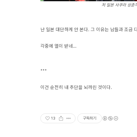
저 일본 사쿠라 상춘
난 일본 대단하게 안 본다. 그 이유는 남들과 조금
각중에 열이 받네...
***
이건 순전히 내 추단을 뇌까린 것이다.
13
구독하기