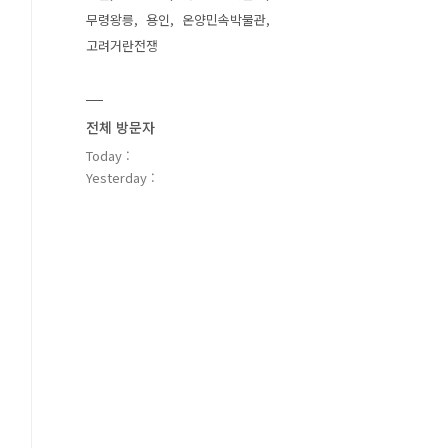
무령왕릉
용인
온양민속박물관
고려거란전쟁
전체 방문자
Today :
Yesterday :