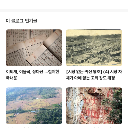
상황은 언제나 독특했다. 크루즈선 다이아몬드 프린세스호
관련 숫자를 언제나 따로 떼어서 그것을 빼고 일본 열도 확
진 상황을 발표하곤 했다. 이것처럼 웃기는 작태도 없다. 그
렇게 해서라도 애써 바이러스 확산 숫자를 줄이고자 했던
이 블로그 인기글
것이며, 이는 발악이었다. 지들이 뭔데 지들만 저런 식으로
통계치를 발표한단 말인가? 특히나 아베정부는 도쿄올림
픽 개최에 국가의 명문을 걸었으므로, 코비드가 확산한 마
당에 그 개최를 위해 일부러 검진을 하지 않는다는 비판이
많았거니와, 이는 급작스레 확..
이퇴계, 이율곡, 정다산....철저한
[시장 없는 귀신 왕조] (4) 시장 자
국내용
체가 아예 없는 고려 왕도 개경