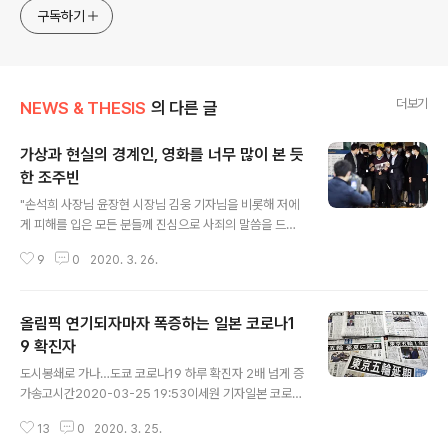
approach will be to resist any common sense or
구독하기
generalized viewpoint
더보기
NEWS & THESIS
의 다른 글
가상과 현실의 경계인, 영화를 너무 많이 본 듯
한 조주빈
글 내용
"손석희 사장님 윤장현 시장님 김웅 기자님을 비롯해 저에
게 피해를 입은 모든 분들께 진심으로 사죄의 말씀을 드립
니다. 멈출수 없었던 악마의 삶을 멈춰주셔서 정말로 감사
9
0
2020. 3. 26.
합니다." 요즘은 웬간한 사건은 생방송이 되는 시대라, 언론
이 넘쳐나는 시대라 더 그렇거니와, 코로나정국도 덮어버
리는 조주빈이라는 저 친구가 어제 아침 8시 무렵 검찰 송
올림픽 연기되자마자 폭증하는 일본 코로나1
치를 위해 종로경찰서 문을 나서는 장면도 도하 각 방송을
통해 생중계가 이뤄졌으니, 아카데미상 시상식도 아닌데
9 확진자
글 내용
내가 유달리 특별한 주의를 둘 만한 일은 아니라고 생각해
도시봉쇄로 가나…도쿄 코로나19 하루 확진자 2배 넘게 증
그 시각 룰루랄라 마스크 턱 아래로 땡겨내린 채 공장 인근
가송고시간2020-03-25 19:53이세원 기자일본 코로나
어딘가에 짱 박혀 한대 빠는 중이었다. 이 시간대가 요새 들
19 확진 60명 늘어 1천983명…사망 54명 오비이락인
어서는 젤로 한가한 때라, 코로나가 불러준 축복과도 같은
13
0
2020. 3. 25.
가? 나는 그리 보지 않는다. 일본정부가 말하는 코로나확진
시간이라, 대면 회의가 없어진 마..