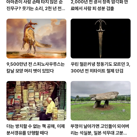
아마존이 사람 손때 타지 않은 순
2,000년 전 광서 장족 암각화 안
진무구? 웃기는 소리, 2천 년 전에
료에서 사람 피 성분 검출
이미 사람 바글바글
9,500만년 전 스피노사우루스는
우린 철은커녕 청동기도 모르던 3,
칼날 모양 머리 볏이 있었다
300년 전 히타이트 철제 단검
더는 방치할 수 없는 책 공해, 이제
뚜껑이 날아가면 고인돌이 되어버
분서갱유를 단행할 때다
리는 석실분, 일본 석무대 고분의