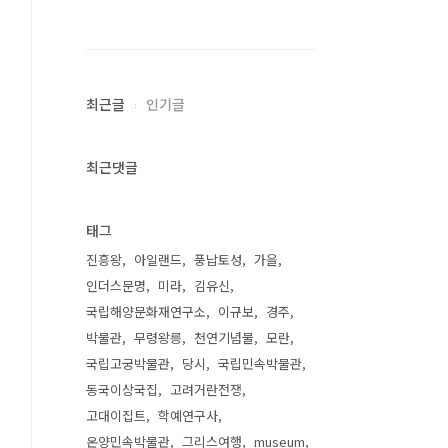
최근글
인기글
최근댓글
태그
진흥왕
아일랜드
풍납토성
가을
인더스문명
미라
김유신
국립해양문화재연구소
이규보
경주
박물관
무령왕릉
천연기념물
모란
국립고궁박물관
당시
국립민속박물관
동국이상국집
고려거란전쟁
고대이집트
학예연구사
온양민속박물관
그리스여행
museum