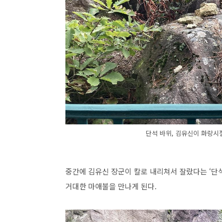
단석 바위, 김유신이 화랑시
중간에 김유신 장군이 칼로 내리쳐서 잘랐다는 ‘단석
거대한 마애불을 만나게 된다.