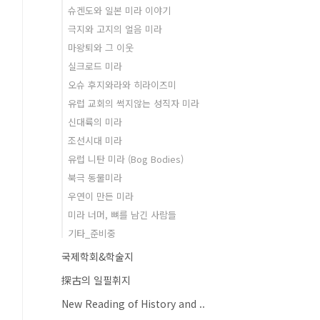
슈겐도와 일본 미라 이야기
극지와 고지의 얼음 미라
마왕퇴와 그 이웃
실크로드 미라
오슈 후지와라와 히라이즈미
유럽 교회의 썩지않는 성직자 미라
신대륙의 미라
조선시대 미라
유럽 니탄 미라 (Bog Bodies)
북극 동물미라
우연이 만든 미라
미라 너머, 뼈를 남긴 사람들
기타_준비중
국제학회&학술지
探古의 일필휘지
New Reading of History and ..