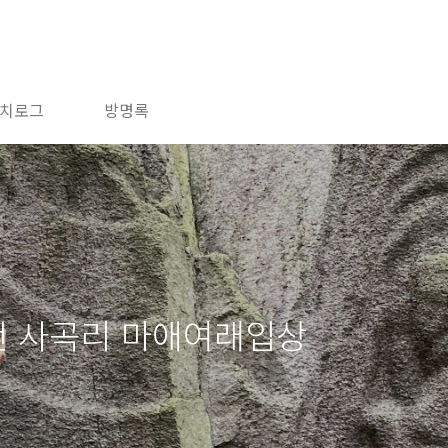
치로그
방명록
천 사곡리 마애여래입상