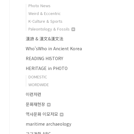
Photo News
Weird & Eccentric
K-Culture & Sports
Paleontology & Fossils
漢詩 & 漢文&漢文法
Who'sWho in Ancient Korea
READING HISTORY
HERITAGE in PHOTO
DOMESTIC
WORDWIDE
이런저런
문화재현장
역사문화 이모저모
maritime archaeology
고고과학 ABC