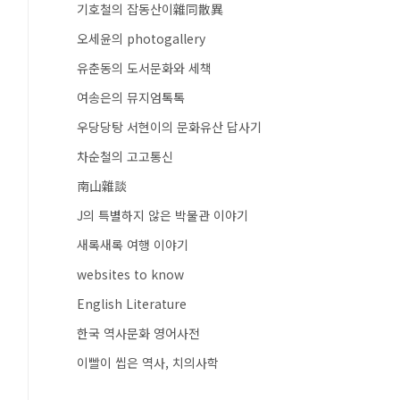
기호철의 잡동산이雜同散異
오세윤의 photogallery
유춘동의 도서문화와 세책
여송은의 뮤지엄톡톡
우당당탕 서현이의 문화유산 답사기
차순철의 고고통신
南山雜談
J의 특별하지 않은 박물관 이야기
새록새록 여행 이야기
websites to know
English Literature
한국 역사문화 영어사전
이빨이 씹은 역사, 치의사학