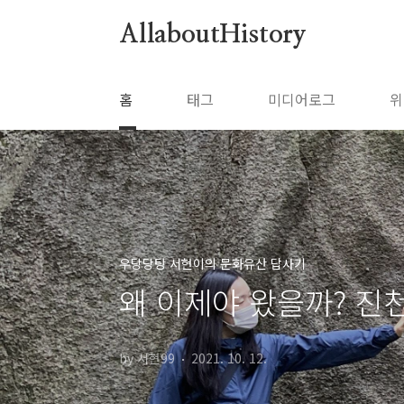
본문 바로가기
AllaboutHistory
홈
태그
미디어로그
위
우당당탕 서현이의 문화유산 답사기
왜 이제야 왔을까? 진
by 서현99
2021. 10. 12.